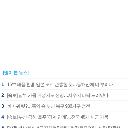
[많이 본 뉴스]
1
15호 태풍 찬홈 일본 도쿄 관통할 듯…동해안에 비 뿌리나
2
[속보] 남부 가뭄 위성서도 선명…저수지 바닥 드러났다
3
까마귀 탓?…폭염 속 부산 북구 986가구 정전
4
[속보] 부산·김해·울주 ‘경계 단계’…전국 48개 시군 가뭄
5
[2026 부산청소년극지체험탐험대 현장르포] 3회 : 석탄 탄광촌에서 북극 연구의 중심지로