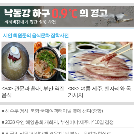
시인 최원준의 음식문화 잡학사전
<84> 관문과 환대, 부산 역전
<83> 여름 제주, 벤자리와 독
음식
가시치
■ 해수부 청사, 북항 국제여객터미널 옆에 선다(종합)
■ 2028 유엔 해양총회 개최지, ‘부산이냐 제주냐’ 10일 결정
■ 외국인 선원 ‘인신매매 경유지’ 된 부산…우려가 현실로