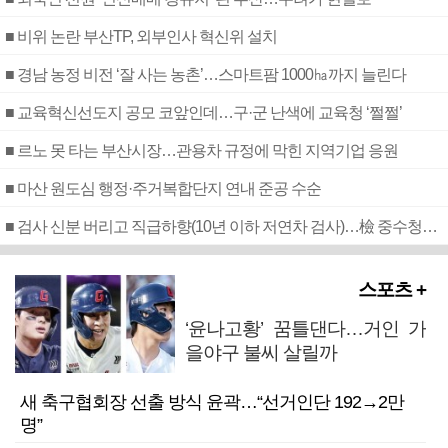
■ 비위 논란 부산TP, 외부인사 혁신위 설치
■ 경남 농정 비전 ‘잘 사는 농촌’…스마트팜 1000㏊까지 늘린다
■ 교육혁신선도지 공모 코앞인데…구·군 난색에 교육청 ‘쩔쩔’
■ 르노 못 타는 부산시장…관용차 규정에 막힌 지역기업 응원
■ 마산 원도심 행정·주거복합단지 연내 준공 수순
■ 검사 신분 버리고 직급하향(10년 이하 저연차 검사)…檢 중수청행 기피
스포츠 +
‘윤나고황’ 꿈틀댄다…거인 가
을야구 불씨 살릴까
새 축구협회장 선출 방식 윤곽…“선거인단 192→2만
명”