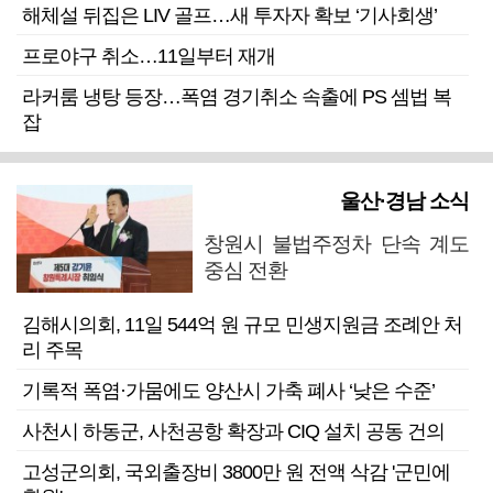
해체설 뒤집은 LIV 골프…새 투자자 확보 ‘기사회생’
프로야구 취소…11일부터 재개
라커룸 냉탕 등장…폭염 경기취소 속출에 PS 셈법 복
잡
울산·경남 소식
창원시 불법주정차 단속 계도
중심 전환
김해시의회, 11일 544억 원 규모 민생지원금 조례안 처
리 주목
기록적 폭염·가뭄에도 양산시 가축 폐사 ‘낮은 수준’
사천시 하동군, 사천공항 확장과 CIQ 설치 공동 건의
고성군의회, 국외출장비 3800만 원 전액 삭감 '군민에