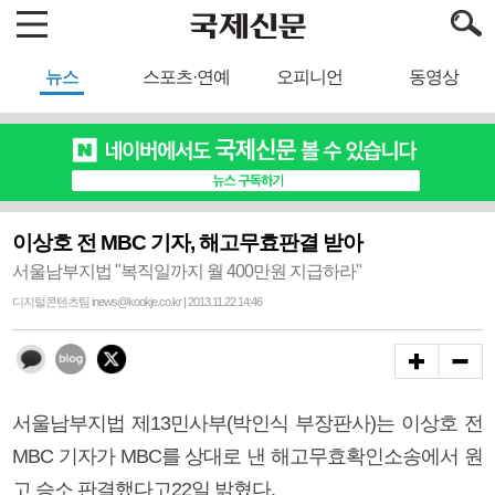
뉴스
스포츠·연예
오피니언
동영상
이상호 전 MBC 기자, 해고무효판결 받아
서울남부지법 "복직일까지 월 400만원 지급하라"
디지털콘텐츠팀 inews@kookje.co.kr | 2013.11.22 14:46
서울남부지법 제13민사부(박인식 부장판사)는 이상호 전
MBC 기자가 MBC를 상대로 낸 해고무효확인소송에서 원
고 승소 판결했다고22일 밝혔다.