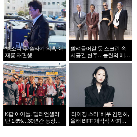
‘뺑소니 후 술타기 의혹’ 이
빨려들어갈 듯 스크린 속
재룡 재판행
시공간 변주…놀란의 메시
지는 ‘전쟁 속죄’
K팝 아이돌, '밀리언셀러'
‘라이징 스타’ 배우 김민하,
단 1.6%…30년간 등장
올해 BIFF 개막식 사회자
1182개팀 전수조사
확정