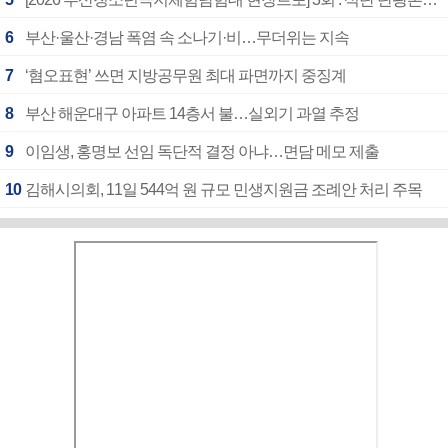
6
부산·울산·경남 폭염 속 소나기·비…무더위는 지속
7
‘혐오표현’ 쓰면 지방공무원 최대 파면까지 중징계
8
부산 해운대구 아파트 14층서 불…실외기 과열 추정
9
이임생, 홍명보 선임 독단적 결정 아냐…면담 메모 제출
10
김해시의회, 11일 544억 원 규모 민생지원금 조례안 처리 주목