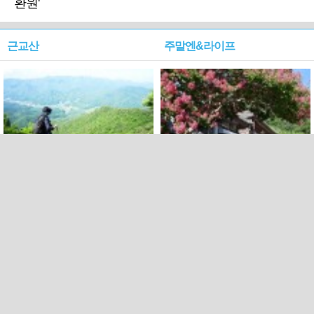
환원'
근교산
주말엔&라이프
근교산&그너머…상주·문경
폭염보다 더 뜨거워라…100
청화산~시루봉
일을 붉게 불태울 ‘선비정신’
피었네
PC버전
엑스
페이스북
Copyright ⓒ 2015 All rights reserved by 국제신문