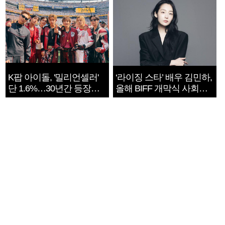
K팝 아이돌, '밀리언셀러'
‘라이징 스타’ 배우 김민하,
단 1.6%…30년간 등장
올해 BIFF 개막식 사회자
1182개팀 전수조사
확정