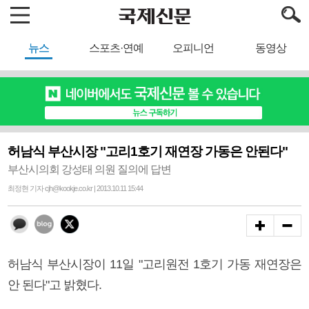
뉴스
스포츠·연예
오피니언
동영상
허남식 부산시장 "고리1호기 재연장 가동은 안된다"
부산시의회 강성태 의원 질의에 답변
최정현 기자 cjh@kookje.co.kr | 2013.10.11 15:44
허남식 부산시장이 11일 "고리원전 1호기 가동 재연장은
안 된다"고 밝혔다.