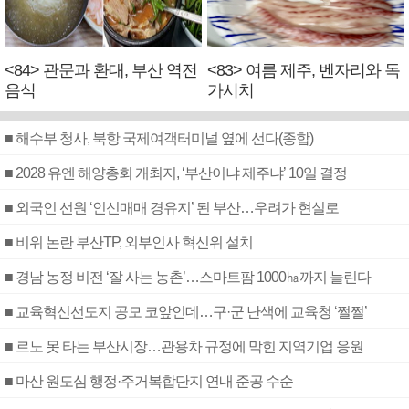
<84> 관문과 환대, 부산 역전
<83> 여름 제주, 벤자리와 독
음식
가시치
■ 해수부 청사, 북항 국제여객터미널 옆에 선다(종합)
■ 2028 유엔 해양총회 개최지, ‘부산이냐 제주냐’ 10일 결정
■ 외국인 선원 ‘인신매매 경유지’ 된 부산…우려가 현실로
■ 비위 논란 부산TP, 외부인사 혁신위 설치
■ 경남 농정 비전 ‘잘 사는 농촌’…스마트팜 1000㏊까지 늘린다
■ 교육혁신선도지 공모 코앞인데…구·군 난색에 교육청 ‘쩔쩔’
■ 르노 못 타는 부산시장…관용차 규정에 막힌 지역기업 응원
■ 마산 원도심 행정·주거복합단지 연내 준공 수순