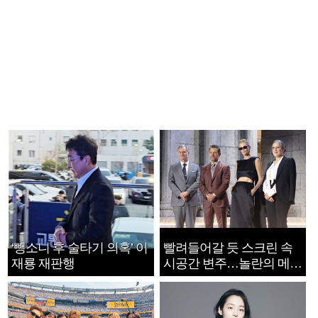
‘뺑소니 후 술타기 의혹’ 이
빨려들어갈 듯 스크린 속
재룡 재판행
시공간 변주…놀란의 메시
지는 ‘전쟁 속죄’