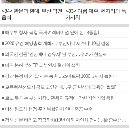
<84> 관문과 환대, 부산 역전
<83> 여름 제주, 벤자리와 독
음식
가시치
■ 해수부 청사, 북항 국제여객터미널 옆에 선다(종합)
■ 2028 유엔 해양총회 개최지, ‘부산이냐 제주냐’ 10일 결정
■ 외국인 선원 ‘인신매매 경유지’ 된 부산…우려가 현실로
■ 비위 논란 부산TP, 외부인사 혁신위 설치
■ 경남 농정 비전 ‘잘 사는 농촌’…스마트팜 1000㏊까지 늘린다
■ 교육혁신선도지 공모 코앞인데…구·군 난색에 교육청 ‘쩔쩔’
■ 르노 못 타는 부산시장…관용차 규정에 막힌 지역기업 응원
■ 마산 원도심 행정·주거복합단지 연내 준공 수순
■ 검사 신분 버리고 직급하향(10년 이하 저연차 검사)…檢 중수청행 기피