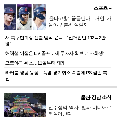
스포츠 +
‘윤나고황’ 꿈틀댄다…거인 가
을야구 불씨 살릴까
새 축구협회장 선출 방식 윤곽…“선거인단 192→2만
명”
해체설 뒤집은 LIV 골프…새 투자자 확보 ‘기사회생’
프로야구 취소…11일부터 재개
라커룸 냉탕 등장…폭염 경기취소 속출에 PS 셈법 복
잡
울산·경남 소식
진주성의 역사, 빛과 미디어로
되살아난다