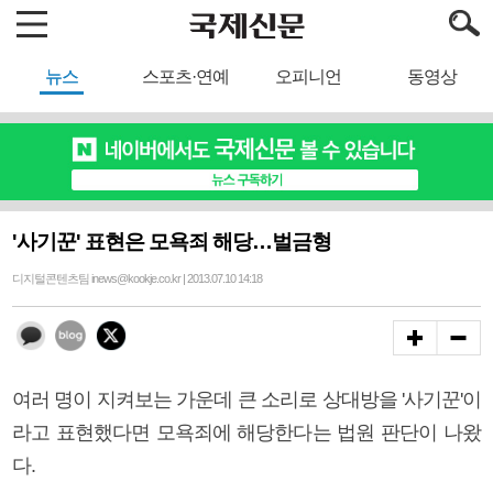
뉴스
스포츠·연예
오피니언
동영상
'사기꾼' 표현은 모욕죄 해당…벌금형
디지털콘텐츠팀 inews@kookje.co.kr | 2013.07.10 14:18
여러 명이 지켜보는 가운데 큰 소리로 상대방을 '사기꾼'이
라고 표현했다면 모욕죄에 해당한다는 법원 판단이 나왔
다.