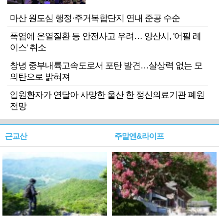
마산 원도심 행정·주거복합단지 연내 준공 수순
폭염에 온열질환 등 안전사고 우려… 양산시, '어필 레
이스' 취소
창녕 중부내륙고속도로서 포탄 발견…살상력 없는 모
의탄으로 밝혀져
입원환자가 연달아 사망한 울산 한 정신의료기관 폐원
전망
근교산
주말엔&라이프