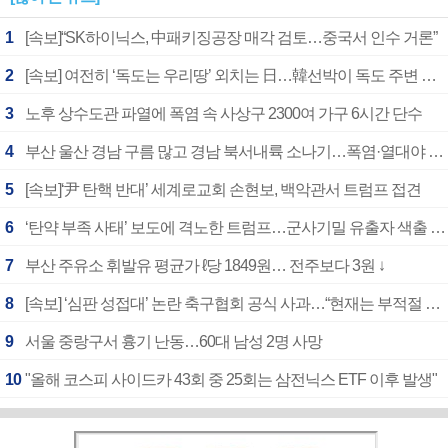
1
[속보]“SK하이닉스, 中패키징공장 매각 검토…중국서 인수 거론”
2
[속보] 여전히 ‘독도는 우리땅’ 외치는 日…韓선박이 독도 주변 해양조사 활동하자 반발
3
노후 상수도관 파열에 폭염 속 사상구 2300여 가구 6시간 단수
4
부산 울산 경남 구름 많고 경남 북서내륙 소나기…폭염·열대야 계속
5
[속보]‘尹 탄핵 반대’ 세계로교회 손현보, 백악관서 트럼프 접견
6
‘탄약 부족 사태’ 보도에 격노한 트럼프…군사기밀 유출자 색출 지시
7
부산 주유소 휘발유 평균가 ℓ당 1849원… 전주보다 3원 ↓
8
[속보] ‘심판 성접대’ 논란 축구협회 공식 사과…“현재는 부적절 행위 없어”
9
서울 중랑구서 흉기 난동…60대 남성 2명 사망
10
"올해 코스피 사이드카 43회 중 25회는 삼전닉스 ETF 이후 발생"