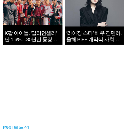
K팝 아이돌, '밀리언셀러'
‘라이징 스타’ 배우 김민하,
단 1.6%…30년간 등장
올해 BIFF 개막식 사회자
1182개팀 전수조사
확정
[많이 본 뉴스]