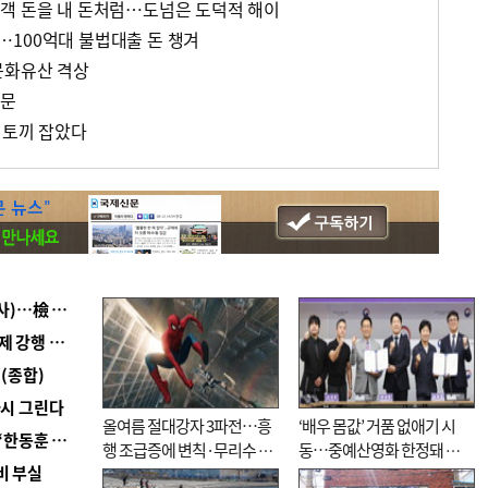
객 돈을 내 돈처럼…도넘은 도덕적 해이
100억대 불법대출 돈 챙겨
문화유산 격상
방문
 토끼 잡았다
■ 검사 신분 버리고 직급하향(10년 이하 저연차 검사)…檢 중수청행 기피
■ 지역 상권도 말라죽을 판이라…가뭄 속 밀양물축제 강행 논란
(종합)
다시 그린다
올여름 절대강자 3파전…흥
‘배우 몸값’ 거품 없애기 시
■ 국힘 부산시당, ‘정이한 조력’ 시의원 윤리위에…‘한동훈 지지’도 신고접수
행 조급증에 변칙·무리수 마
동…중예산영화 한정돼 실
비 부실
케팅도
효성 의문도