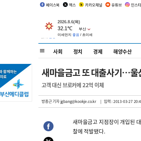
페이스북
엑스
카카오채널
유튜브
인스
사회
정치
경제
해양수산
새마을금고 또 대출사기…울
고객 대신 브로커에 22억 이체
방종근 기자
jgbang@kookje.co.kr
| 입력 : 2013-03-27 20:4
새마을금고 지점장이 개입된 
찰에 적발됐다.