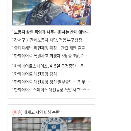
노동자 살인 폭염과 사투…회사는 산재 예방·전기료 절감 전력
강서구 기간제노동자 사망, 전임 부구청장 檢 송치
중대재해법 위헌제청 파장…관련 재판 줄줄이 브레이크
한화에어로 폭발사고 희생자 5명 중 3명, 7일 영면
한화에어로스페이스, 4·5일 공정중단…특별 안전점검
한화에어로 대전공장 감식
한화에어로 대전공장 생산 일부중단…‘천무’ 수출 비상
한화에어로스페이스 대전공장 폭발 사고…5명 사망·2명 부상(종합)
[이슈]
배재고 지역 비하 논란