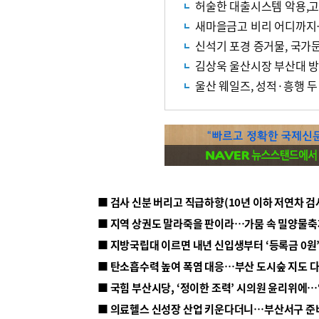
허술한 대출시스템 악용,고
새마을금고 비리 어디까지…
신석기 포경 증거물, 국가
김상욱 울산시장 부산대 
울산 웨일즈, 성적·흥행 두
■ 지방국립대 이르면 내년 신입생부터 ‘등록금 0원’
■ 탄소흡수력 높여 폭염 대응…부산 도시숲 지도 
■ 의료헬스 신성장 산업 키운다더니…부산서구 준