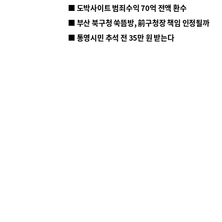
■ 도박사이트 범죄수익 70억 전액 환수
■ 부산 북구청 쑥뜸방, 前구청장 책임 인정될까
■ 통영시민 추석 전 35만 원 받는다