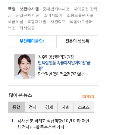
폭염
보완수사권
중대범죄수사청
지역균형 장학
금
산업은행 이전
소비자물가
소형모듈원자로
세금체납
북항재개발
사관학교
낙동아트센터
녹조
최저임금
부산메디클럽+
전문의 생생톡
김주현 웅진한의원 원장
단백질 열풍 속 놓치지 말아야 할 ‘균
형’
단백질만 많이 먹으면 건강할까. 요
즘 건강을 이야기할 때 빠지지 않는
키워드가 단백질이다. 헬스장을 다니
는 젊은 층부터 기초체력을 챙기려는
많이 본 뉴스
중·장년층까지 모두 “
종합
정치
경제
사회
스포츠
1
검사 신분 버리고 직급하향(10년 이하 저연
차 검사)…檢 중수청행 기피