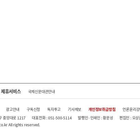
제휴서비스
국제신문대관안내
광고안내
구독신청
독자투고
기사제보
개인정보취급방침
언론윤리강
구 중앙대로 1217
대표전화 : 051-500-5114
발행인·인쇄인 : 황문성
편집인 : 오상
.kr All rights reserved.