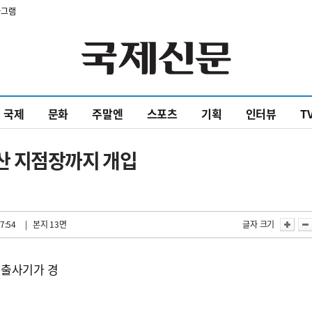
타그램
국제
문화
주말엔
스포츠
기획
인터뷰
T
산 지점장까지 개입
7:54
| 본지 13면
글자 크기
대출사기가 경