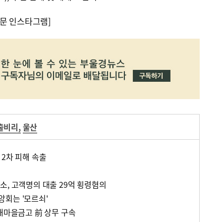
문 인스타그램]
출비리
,
울산
 2차 피해 속출
소, 고객명의 대출 29억 횡령혐의
회는 '모르쇠'
 새마을금고 前 상무 구속