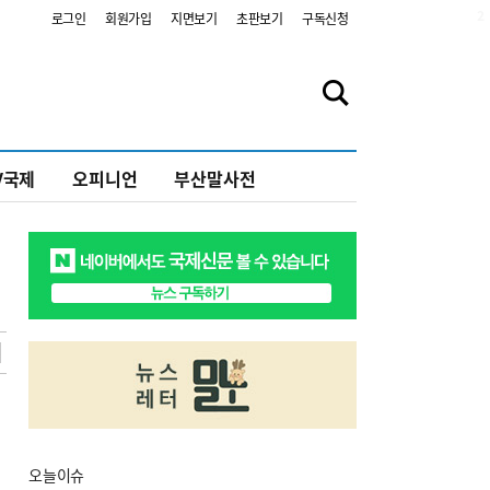
2
로그인
회원가입
지면보기
초판보기
구독신청
V국제
오피니언
부산말사전
오늘
이슈