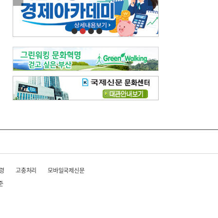
이란 공습 경고·취소 되풀이…오락가락 트럼프 비꼰 ‘타코’
오늘의 날씨-
[전체보기]
오늘의 날씨- 2026년 8월 6일
오늘의 날씨- 2026년 8월 5일
우리 결혼해요-
[전체보기]
우리 결혼해요- 김홍윤·정세빈 커플
령
고충처리
모바일국제신문
준