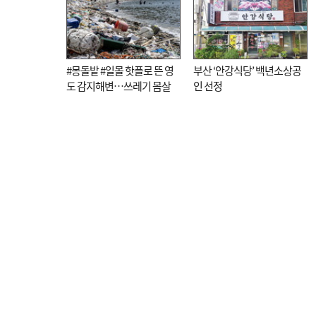
#몽돌밭 #일몰 핫플로 뜬 영
부산 ‘안강식당’ 백년소상공
도 감지해변…쓰레기 몸살
인 선정