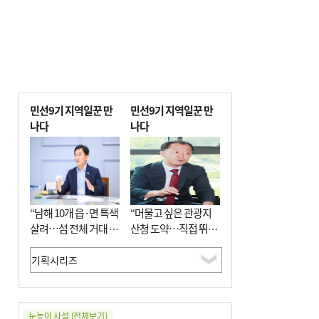
민선9기 지역일꾼 만
민선9기 지역일꾼 만
나다
나다
“남해 10개 읍·면 특색
“머물고 싶은 관광지
살려…섬 전체 거대 정
산청 도약…직접 뛰며
원으로 조성”
‘돈 버는 군수’ 될 것”
눈높이 사설
[전체보기]