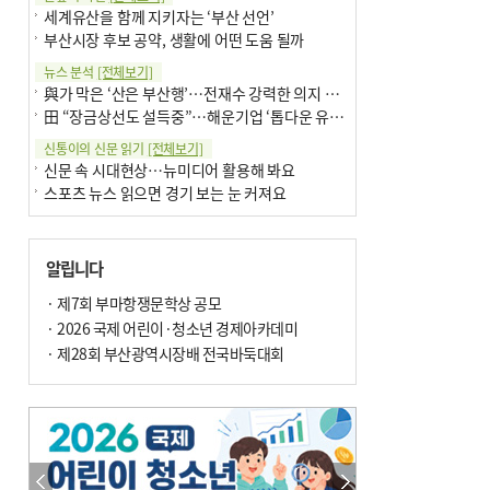
세계유산을 함께 지키자는 ‘부산 선언’
부산시장 후보 공약, 생활에 어떤 도움 될까
뉴스 분석
[전체보기]
與가 막은 ‘산은 부산행’…전재수 강력한 의지 표명 없인 공염불
田 “장금상선도 설득중”…해운기업 ‘톱다운 유치전’ 가속
신통이의 신문 읽기
[전체보기]
신문 속 시대현상…뉴미디어 활용해 봐요
스포츠 뉴스 읽으면 경기 보는 눈 커져요
어떻게 생각하십니까
[전체보기]
구·군 승진 축하화분 관행 없애자니 소상공인 울상
알립니다
3년째 병상에 있는 구의원…의정활동 못해도 월급 그대로
팩트체크
· 제7회 부마항쟁문학상 공모
[전체보기]
금정산 반려견 데리고 갈 수 있나…알아보니 ‘국립공원은 출입 불가’
· 2026 국제 어린이·청소년 경제아카데미
서울 도림천도 공업용수 활용한다는 사례, 정수 없이 한강물 공급…수질만 공업용수
· 제28회 부산광역시장배 전국바둑대회
포토에세이
[전체보기]
의령 한우산 털중나리
서산 간월암
한 손 뉴스
[전체보기]
골목 맛집 발굴 고메 셀렉션…부산시, 페스티벌 시월 연계