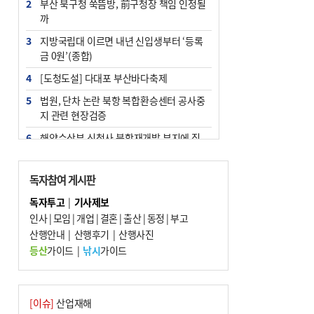
2
부산 북구청 쑥뜸방, 前구청장 책임 인정될
까
3
지방국립대 이르면 내년 신입생부터 ‘등록
금 0원’(종합)
4
[도청도설] 다대포 부산바다축제
5
법원, 단차 논란 북항 복합환승센터 공사중
지 관련 현장검증
6
해양수산부 신청사 북항재개발 부지에 짓
는다
7
지역 상권도 말라죽을 판이라…가뭄 속 밀
독자참여 게시판
양물축제 강행 논란
독자투고
|
기사제보
8
통영시민 추석 전 35만 원 받는다
인사
|
모임
|
개업
|
결혼
|
출산
|
동정
|
부고
9
산행안내
부산 철강공장 50대 노동자 추락사
|
산행후기
|
산행사진
등산
가이드
|
낚시
가이드
10
국힘 부산시당, ‘정이한 조력’ 시의원 윤리
위에…‘한동훈 지지’도 신고접수
[이슈]
산업재해