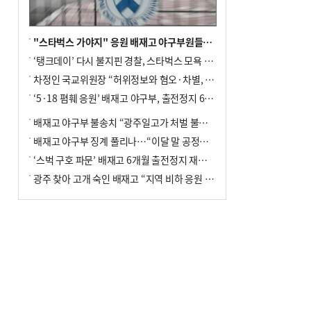
"스타벅스 가야지" 응원 배재고 야구부원들, 학교서 징계 처분
‘탱크데이’ 다시 불지핀 경찰, 스타벅스 모욕 혐의 압수수색
차정인 국교위원장 “허위정보와 혐오·차별, 학교 교실까지 유입"
‘5·18 폄훼 응원’ 배재고 야구부, 출전정지 6개월→1개월 감경
배재고 야구부 불송치 “광주일고가 처벌 불원 의사 표해”
배재고 야구부 징계 풀리나…“이달 말 공정위서 재심의”
‘스벅 구호 파문’ 배재고 6개월 출전정지 재심 신청키로
광주 찾아 고개 숙인 배재고 “지역 비하 응원 잘못”(종합)