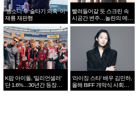
‘뺑소니 후 술타기 의혹’ 이
빨려들어갈 듯 스크린 속
재룡 재판행
시공간 변주…놀란의 메시
지는 ‘전쟁 속죄’
K팝 아이돌, '밀리언셀러'
‘라이징 스타’ 배우 김민하,
단 1.6%…30년간 등장
올해 BIFF 개막식 사회자
1182개팀 전수조사
확정