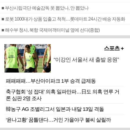
■ 부산시립극단 예술감독 못 뽑았나, 안 뽑았나
■ 로봇 1000대가 상품 입출고 척척…롯데마트 24시간 배송 자동화
■ 해수부 청사, 북항 국제여객터미널 옆에 선다(종합)
스포츠 +
“이강인 서울서 새 출발 응원”
패패패패…부산아이파크 1부 승격 급제동
축구협회 ‘성 접대’ 의혹 일파만파…日도 의혹 연루 거
론 심판 2명 조사
韓농구 AG 조별리그서 일본과 내달 13일 격돌
‘윤나고황’ 꿈틀댄다…거인 가을야구 불씨 살릴까