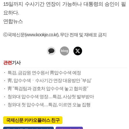
15일까지 수사기간 연장이 가능하나 대통령의 승인이 필
요하다.
연합뉴스
ⓒ국제신문(www.kookje.co.kr), 무단 전재 및 재배포 금지
관련
기사
특검, 금감원 연수원서 靑압수수색 예정
靑, 압수수색ㆍ수사기간 연장 대응방안 `부심'
靑 "특검팀과 경호처 압수수색 놓고 협의중"
청와대 압수수색 영장…특검, 사상첫 발부받아
청와대 첫 압수수색…특검, 이르면 오늘 집행
국제신문 카카오플러스 친구