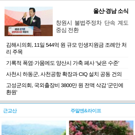
울산·경남 소식
창원시 불법주정차 단속 계도
중심 전환
김해시의회, 11일 544억 원 규모 민생지원금 조례안 처
리 주목
기록적 폭염·가뭄에도 양산시 가축 폐사 ‘낮은 수준’
사천시 하동군, 사천공항 확장과 CIQ 설치 공동 건의
고성군의회, 국외출장비 3800만 원 전액 삭감 '군민에
환원'
근교산
주말엔&라이프