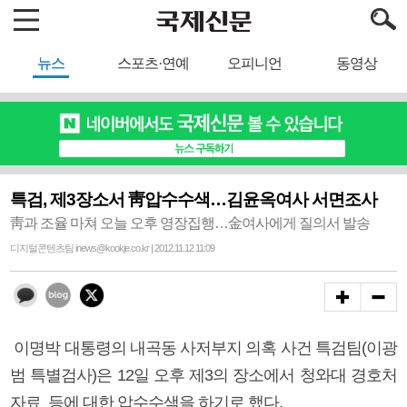
뉴스
스포츠·연예
오피니언
동영상
특검, 제3장소서 靑압수수색…김윤옥여사 서면조사
靑과 조율 마쳐 오늘 오후 영장집행…金여사에게 질의서 발송
디지털콘텐츠팀 inews@kookje.co.kr | 2012.11.12 11:09
이명박 대통령의 내곡동 사저부지 의혹 사건 특검팀(이광
범 특별검사)은 12일 오후 제3의 장소에서 청와대 경호처
자료 등에 대한 압수수색을 하기로 했다.