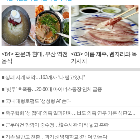
<84> 관문과 환대, 부산 역전
<83> 여름 제주, 벤자리와 독
음식
가시치
■ 상폐 시계 째깍…163개사 “나 떨고있니”
■ ‘빚투’ 후폭풍…20·60대 마이너스통장 연체 급증
■ 국내 대형로펌도 ‘생성형 AI’ 쓴다
■ 축구협회 ‘성 접대’ 의혹 일파만파…日도 의혹 연루 거론 심판 2명 조사
■ 근무여건 깜깜이 중수청…檢수사관 이직 놓고 혼란
■ 기존 일반고 전환…과기원 영재학교 3개 더 만든다