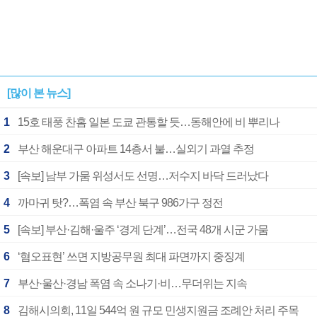
[많이 본 뉴스]
1
15호 태풍 찬홈 일본 도쿄 관통할 듯…동해안에 비 뿌리나
2
부산 해운대구 아파트 14층서 불…실외기 과열 추정
3
[속보] 남부 가뭄 위성서도 선명…저수지 바닥 드러났다
4
까마귀 탓?…폭염 속 부산 북구 986가구 정전
5
[속보] 부산·김해·울주 ‘경계 단계’…전국 48개 시군 가뭄
6
‘혐오표현’ 쓰면 지방공무원 최대 파면까지 중징계
7
부산·울산·경남 폭염 속 소나기·비…무더위는 지속
8
김해시의회, 11일 544억 원 규모 민생지원금 조례안 처리 주목