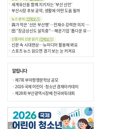
세계유산을 함께 지키자는 ‘부산 선언’
부산시장 후보 공약, 생활에 어떤 도움 될까
뉴스 분석
[전체보기]
與가 막은 ‘산은 부산행’…전재수 강력한 의지 표명 없인 공염불
田 “장금상선도 설득중”…해운기업 ‘톱다운 유치전’ 가속
신통이의 신문 읽기
[전체보기]
신문 속 시대현상…뉴미디어 활용해 봐요
스포츠 뉴스 읽으면 경기 보는 눈 커져요
어떻게 생각하십니까
[전체보기]
구·군 승진 축하화분 관행 없애자니 소상공인 울상
알립니다
3년째 병상에 있는 구의원…의정활동 못해도 월급 그대로
팩트체크
· 제7회 부마항쟁문학상 공모
[전체보기]
금정산 반려견 데리고 갈 수 있나…알아보니 ‘국립공원은 출입 불가’
· 2026 국제 어린이·청소년 경제아카데미
서울 도림천도 공업용수 활용한다는 사례, 정수 없이 한강물 공급…수질만 공업용수
· 제28회 부산광역시장배 전국바둑대회
포토에세이
[전체보기]
의령 한우산 털중나리
서산 간월암
한 손 뉴스
[전체보기]
골목 맛집 발굴 고메 셀렉션…부산시, 페스티벌 시월 연계