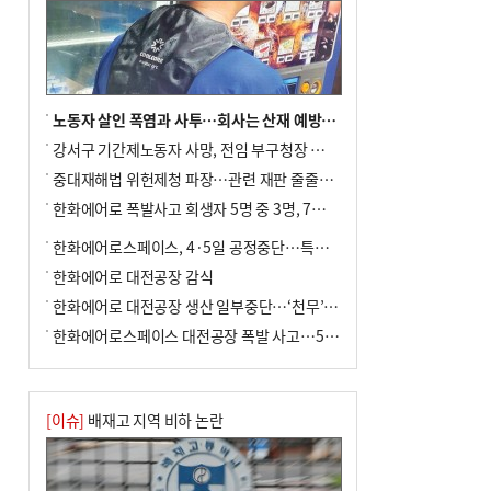
노동자 살인 폭염과 사투…회사는 산재 예방·전기료 절감 전력
강서구 기간제노동자 사망, 전임 부구청장 檢 송치
중대재해법 위헌제청 파장…관련 재판 줄줄이 브레이크
한화에어로 폭발사고 희생자 5명 중 3명, 7일 영면
한화에어로스페이스, 4·5일 공정중단…특별 안전점검
한화에어로 대전공장 감식
한화에어로 대전공장 생산 일부중단…‘천무’ 수출 비상
한화에어로스페이스 대전공장 폭발 사고…5명 사망·2명 부상(종합)
[이슈]
배재고 지역 비하 논란