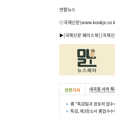
연합뉴스
ⓒ국제신문(www.kookje.co.
▶
[국제신문 페이스북]
[국제신
내곡동 사저 특
관련
기사
靑 "특검팀과 경호처 압수
특검, 제3장소서 靑압수