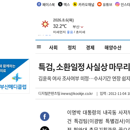
페이스북
엑스
카카오채널
유튜브
인스
사회
정치
경제
해양수산
특검, 소환일정 사실상 마무
김윤옥 여사 조사여부 미정…수사기간 연장 쉽지
디지털콘텐츠팀 inews@kookje.co.kr
| 입력 : 2012-11-04 1
이명박 대통령의 내곡동 사저
건 특검팀(이광범 특별검사)이 
전 청와대 총무기획관을 끝으