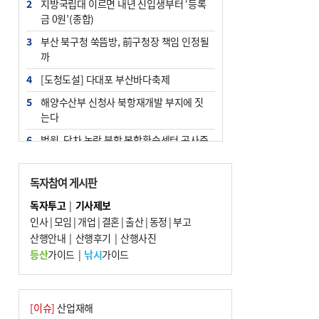
2
지방국립대 이르면 내년 신입생부터 ‘등록
금 0원’(종합)
3
부산 북구청 쑥뜸방, 前구청장 책임 인정될
까
4
[도청도설] 다대포 부산바다축제
5
해양수산부 신청사 북항재개발 부지에 짓
는다
6
법원, 단차 논란 북항 복합환승센터 공사중
지 관련 현장검증
7
지역 상권도 말라죽을 판이라…가뭄 속 밀
독자참여 게시판
양물축제 강행 논란
독자투고
|
기사제보
8
통영시민 추석 전 35만 원 받는다
인사
|
모임
|
개업
|
결혼
|
출산
|
동정
|
부고
9
산행안내
부산 철강공장 50대 노동자 추락사
|
산행후기
|
산행사진
등산
가이드
|
낚시
가이드
10
국힘 부산시당, ‘정이한 조력’ 시의원 윤리
위에…‘한동훈 지지’도 신고접수
[이슈]
산업재해