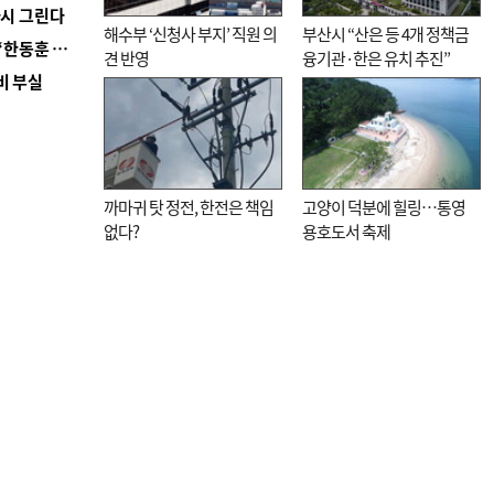
다시 그린다
해수부 ‘신청사 부지’ 직원 의
부산시 “산은 등 4개 정책금
■ 국힘 부산시당, ‘정이한 조력’ 시의원 윤리위에…‘한동훈 지지’도 신고접수
견 반영
융기관·한은 유치 추진”
비 부실
까마귀 탓 정전, 한전은 책임
고양이 덕분에 힐링…통영
없다?
용호도서 축제