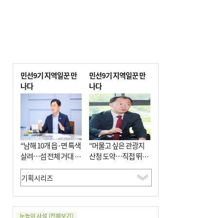
민선9기 지역일꾼 만
민선9기 지역일꾼 만
나다
나다
“남해 10개 읍·면 특색
“머물고 싶은 관광지
살려…섬 전체 거대 정
산청 도약…직접 뛰며
원으로 조성”
‘돈 버는 군수’ 될 것”
눈높이 사설
[전체보기]