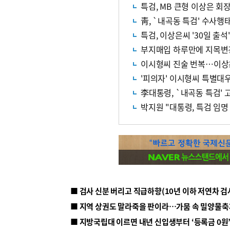
특검, MB 큰형 이상은 회
靑, `내곡동 특검' 수사행
특검, 이상은씨 '30일 출
부지매입 하루만에 지목변
이시형씨 진술 번복…이상
'피의자' 이시형씨 특별대
李대통령, `내곡동 특검' 
박지원 "대통령, 특검 임명
■ 지방국립대 이르면 내년 신입생부터 ‘등록금 0원’