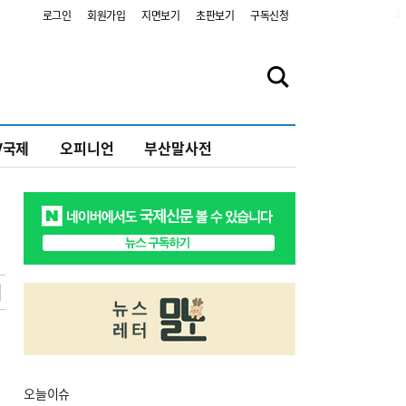
2
로그인
회원가입
지면보기
초판보기
구독신청
V국제
오피니언
부산말사전
오늘
이슈