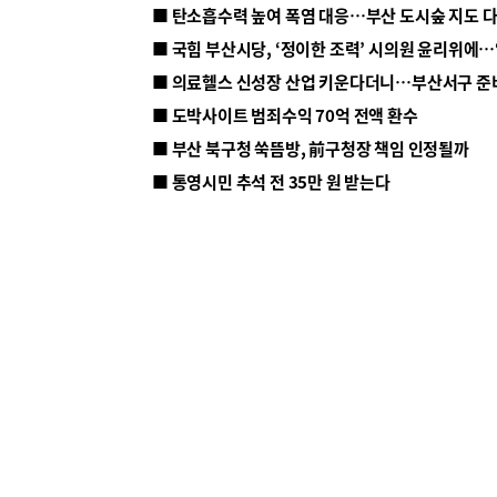
■ 탄소흡수력 높여 폭염 대응…부산 도시숲 지도 
■ 의료헬스 신성장 산업 키운다더니…부산서구 준
■ 도박사이트 범죄수익 70억 전액 환수
■ 부산 북구청 쑥뜸방, 前구청장 책임 인정될까
■ 통영시민 추석 전 35만 원 받는다