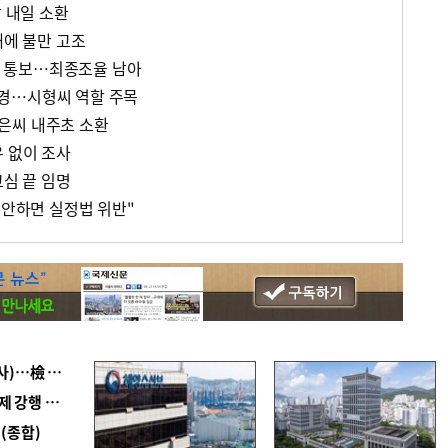
장 내일 소환
태에 불만 고조
석' 통보…최종조율 남아
경…시형씨 역할 주목
은씨 내주초 소환
우 없이 조사
고심 끝 임명
 안하면 실정법 위반"
■ 검사 신분 버리고 직급하향(10년 이하 저연차 검사)…檢 중수청행 기피
■ 지역 상권도 말라죽을 판이라…가뭄 속 밀양물축제 강행 논란
(종합)