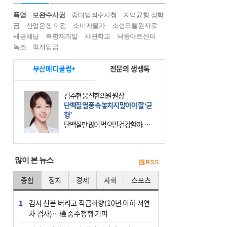
폭염
보완수사권
중대범죄수사청
지역균형 장학
금
산업은행 이전
소비자물가
소형모듈원자로
세금체납
북항재개발
사관학교
낙동아트센터
녹조
최저임금
부산메디클럽+
전문의 생생톡
김상효 거인병원 관절클리닉 과장
인공관절 수술 연 11만 건…감염·골
절 예방 재수술 막아야
70대 A 씨는 10년 전 인공관절 수술
을 받았으나, 수술 전 내반슬(오다리)
상태였던 무릎이 수술 후 외반슬(엑
스다리)로 변형되는 바람에 제대로
많이 본 뉴스
걷지 못했다.
종합
정치
경제
사회
스포츠
1
검사 신분 버리고 직급하향(10년 이하 저연
차 검사)…檢 중수청행 기피