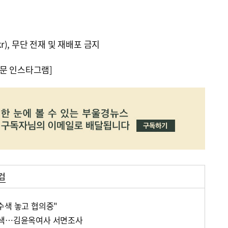
kr), 무단 전재 및 재배포 금지
문 인스타그램]
검
수색 놓고 협의중"
수색…김윤옥여사 서면조사