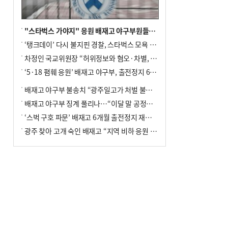
"스타벅스 가야지" 응원 배재고 야구부원들, 학교서 징계 처분
‘탱크데이’ 다시 불지핀 경찰, 스타벅스 모욕 혐의 압수수색
차정인 국교위원장 “허위정보와 혐오·차별, 학교 교실까지 유입"
‘5·18 폄훼 응원’ 배재고 야구부, 출전정지 6개월→1개월 감경
배재고 야구부 불송치 “광주일고가 처벌 불원 의사 표해”
배재고 야구부 징계 풀리나…“이달 말 공정위서 재심의”
‘스벅 구호 파문’ 배재고 6개월 출전정지 재심 신청키로
광주 찾아 고개 숙인 배재고 “지역 비하 응원 잘못”(종합)