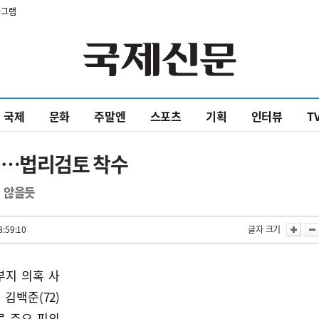
타그램
국제
문화
주말엔
스포츠
기획
인터뷰
T
리…법리검토 착수
 않을듯
8:59:10
글자 크기
부지 의혹 사
김백준(72)
로 주요 피의