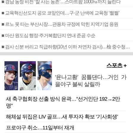
■ 경남 농정 비전 ‘잘 사는 농촌’…스마트팜 1000㏊까지 늘린다
■ 교육혁신선도지 공모 코앞인데…구·군 난색에 교육청 ‘쩔쩔’
■ 르노 못 타는 부산시장…관용차 규정에 막힌 지역기업 응원
■ 마산 원도심 행정·주거복합단지 연내 준공 수순
■ 검사 신분 버리고 직급하향(10년 이하 저연차 검사)…檢 중수청행 기피
스포츠 +
‘윤나고황’ 꿈틀댄다…거인 가
을야구 불씨 살릴까
새 축구협회장 선출 방식 윤곽…“선거인단 192→2만
명”
해체설 뒤집은 LIV 골프…새 투자자 확보 ‘기사회생’
프로야구 취소…11일부터 재개