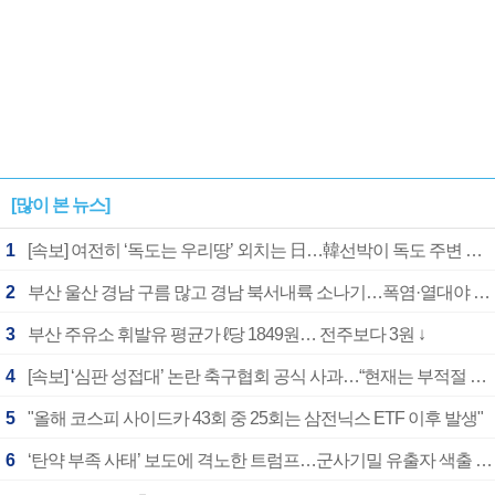
[많이 본 뉴스]
1
[속보] 여전히 ‘독도는 우리땅’ 외치는 日…韓선박이 독도 주변 해양조사 활동하자 반발
2
부산 울산 경남 구름 많고 경남 북서내륙 소나기…폭염·열대야 계속
3
부산 주유소 휘발유 평균가 ℓ당 1849원… 전주보다 3원 ↓
4
[속보] ‘심판 성접대’ 논란 축구협회 공식 사과…“현재는 부적절 행위 없어”
5
"올해 코스피 사이드카 43회 중 25회는 삼전닉스 ETF 이후 발생"
6
‘탄약 부족 사태’ 보도에 격노한 트럼프…군사기밀 유출자 색출 지시