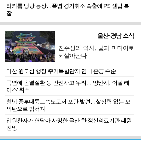
라커룸 냉탕 등장…폭염 경기취소 속출에 PS 셈법 복
잡
울산·경남 소식
진주성의 역사, 빛과 미디어로
되살아난다
마산 원도심 행정·주거복합단지 연내 준공 수순
폭염에 온열질환 등 안전사고 우려… 양산시, '어필 레
이스' 취소
창녕 중부내륙고속도로서 포탄 발견…살상력 없는 모
의탄으로 밝혀져
입원환자가 연달아 사망한 울산 한 정신의료기관 폐원
전망