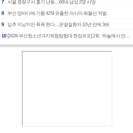
7
서울 중랑구서 흉기 난동…60대 남성 2명 사망
8
부산 앞바다에 기름 425ℓ 유출한 러시아 화물선 적발
9
입추 지났지만 푹푹 찐다…온열질환자 10년 만에 3배
10
[2026 부산청소년극지체험탐험대 현장르포] 2회 : 하늘에서 만난 얼음의 나라