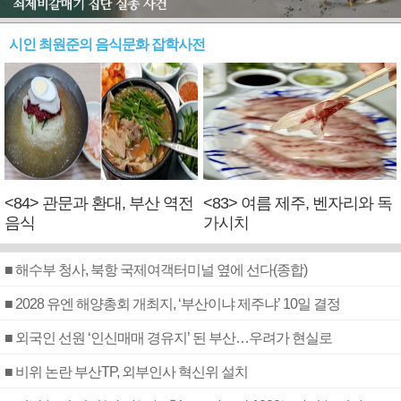
시인 최원준의 음식문화 잡학사전
<84> 관문과 환대, 부산 역전
<83> 여름 제주, 벤자리와 독
음식
가시치
■ 해수부 청사, 북항 국제여객터미널 옆에 선다(종합)
■ 2028 유엔 해양총회 개최지, ‘부산이냐 제주냐’ 10일 결정
■ 외국인 선원 ‘인신매매 경유지’ 된 부산…우려가 현실로
■ 비위 논란 부산TP, 외부인사 혁신위 설치