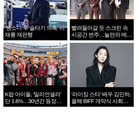
‘뺑소니 후 술타기 의혹’ 이
빨려들어갈 듯 스크린 속
재룡 재판행
시공간 변주…놀란의 메시
지는 ‘전쟁 속죄’
K팝 아이돌, '밀리언셀러'
‘라이징 스타’ 배우 김민하,
단 1.6%…30년간 등장
올해 BIFF 개막식 사회자
1182개팀 전수조사
확정