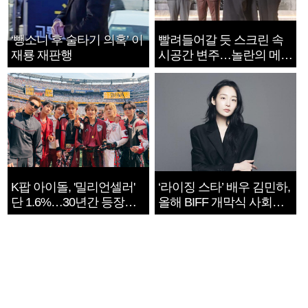
‘뺑소니 후 술타기 의혹’ 이
빨려들어갈 듯 스크린 속
재룡 재판행
시공간 변주…놀란의 메시
지는 ‘전쟁 속죄’
K팝 아이돌, '밀리언셀러'
‘라이징 스타’ 배우 김민하,
단 1.6%…30년간 등장
올해 BIFF 개막식 사회자
1182개팀 전수조사
확정