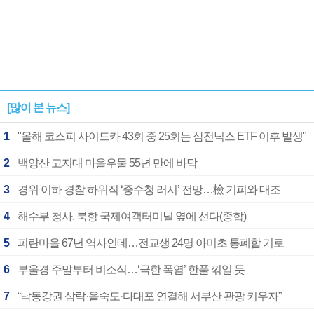
[많이 본 뉴스]
1
"올해 코스피 사이드카 43회 중 25회는 삼전닉스 ETF 이후 발생"
2
백양산 고지대 마을우물 55년 만에 바닥
3
경위 이하 경찰 하위직 ‘중수청 러시’ 전망…檢 기피와 대조
4
해수부 청사, 북항 국제여객터미널 옆에 선다(종합)
5
피란마을 67년 역사인데…전교생 24명 아미초 통폐합 기로
6
부울경 주말부터 비소식…‘극한 폭염’ 한풀 꺾일 듯
7
“낙동강권 삼락·을숙도·다대포 연결해 서부산 관광 키우자”