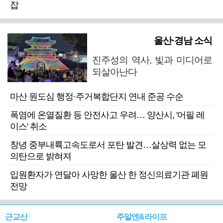
잡
울산·경남 소식
진주성의 역사, 빛과 미디어로
되살아난다
마산 원도심 행정·주거복합단지 연내 준공 수순
폭염에 온열질환 등 안전사고 우려… 양산시, '어필 레
이스' 취소
창녕 중부내륙고속도로서 포탄 발견…살상력 없는 모
의탄으로 밝혀져
입원환자가 연달아 사망한 울산 한 정신의료기관 폐원
전망
근교산
주말엔&라이프