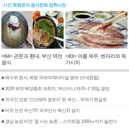
시인 최원준의 음식문화 잡학사전
<84> 관문과 환대, 부산 역전
<83> 여름 제주, 벤자리와 독
음식
가시치
■ 해수부 청사, 북항 국제여객터미널 옆에 선다(종합)
■ 2028 유엔 해양총회 개최지, ‘부산이냐 제주냐’ 10일 결정
■ 외국인 선원 ‘인신매매 경유지’ 된 부산…우려가 현실로
■ 비위 논란 부산TP, 외부인사 혁신위 설치
■ 경남 농정 비전 ‘잘 사는 농촌’…스마트팜 1000㏊까지 늘린다