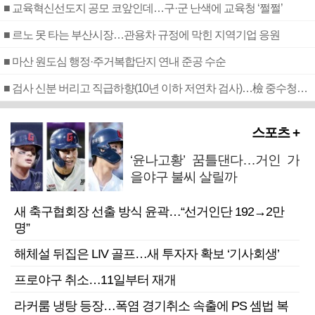
■ 교육혁신선도지 공모 코앞인데…구·군 난색에 교육청 ‘쩔쩔’
■ 르노 못 타는 부산시장…관용차 규정에 막힌 지역기업 응원
■ 마산 원도심 행정·주거복합단지 연내 준공 수순
■ 검사 신분 버리고 직급하향(10년 이하 저연차 검사)…檢 중수청행 기피
스포츠 +
‘윤나고황’ 꿈틀댄다…거인 가
을야구 불씨 살릴까
새 축구협회장 선출 방식 윤곽…“선거인단 192→2만
명”
해체설 뒤집은 LIV 골프…새 투자자 확보 ‘기사회생’
프로야구 취소…11일부터 재개
라커룸 냉탕 등장…폭염 경기취소 속출에 PS 셈법 복