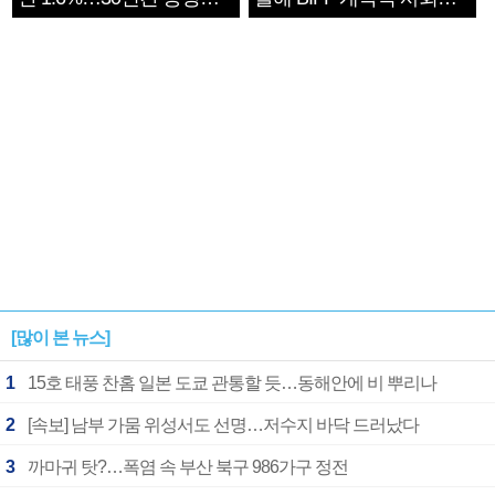
1182개팀 전수조사
확정
[많이 본 뉴스]
1
15호 태풍 찬홈 일본 도쿄 관통할 듯…동해안에 비 뿌리나
2
[속보] 남부 가뭄 위성서도 선명…저수지 바닥 드러났다
3
까마귀 탓?…폭염 속 부산 북구 986가구 정전