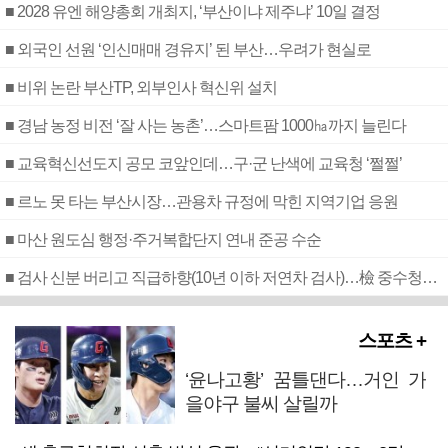
■ 2028 유엔 해양총회 개최지, ‘부산이냐 제주냐’ 10일 결정
■ 외국인 선원 ‘인신매매 경유지’ 된 부산…우려가 현실로
■ 비위 논란 부산TP, 외부인사 혁신위 설치
■ 경남 농정 비전 ‘잘 사는 농촌’…스마트팜 1000㏊까지 늘린다
■ 교육혁신선도지 공모 코앞인데…구·군 난색에 교육청 ‘쩔쩔’
■ 르노 못 타는 부산시장…관용차 규정에 막힌 지역기업 응원
■ 마산 원도심 행정·주거복합단지 연내 준공 수순
■ 검사 신분 버리고 직급하향(10년 이하 저연차 검사)…檢 중수청행 기피
스포츠 +
‘윤나고황’ 꿈틀댄다…거인 가
을야구 불씨 살릴까