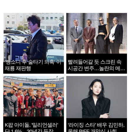
‘뺑소니 후 술타기 의혹’ 이
빨려들어갈 듯 스크린 속
재룡 재판행
시공간 변주…놀란의 메시
지는 ‘전쟁 속죄’
K팝 아이돌, '밀리언셀러'
‘라이징 스타’ 배우 김민하,
단 1.6%…30년간 등장
올해 BIFF 개막식 사회자