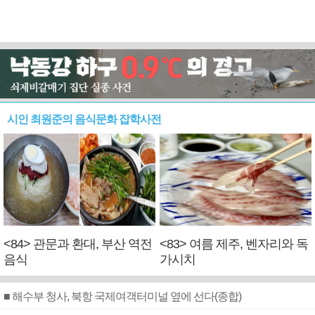
시인 최원준의 음식문화 잡학사전
<84> 관문과 환대, 부산 역전
<83> 여름 제주, 벤자리와 독
음식
가시치
■ 해수부 청사, 북항 국제여객터미널 옆에 선다(종합)