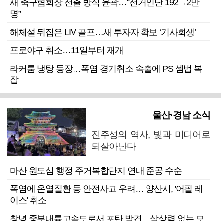
새 축구협회장 선출 방식 윤곽…“선거인단 192→2만
명”
해체설 뒤집은 LIV 골프…새 투자자 확보 ‘기사회생’
프로야구 취소…11일부터 재개
라커룸 냉탕 등장…폭염 경기취소 속출에 PS 셈법 복
잡
울산·경남 소식
진주성의 역사, 빛과 미디어로
되살아난다
마산 원도심 행정·주거복합단지 연내 준공 수순
폭염에 온열질환 등 안전사고 우려… 양산시, '어필 레
이스' 취소
창녕 중부내륙고속도로서 포탄 발견…살상력 없는 모