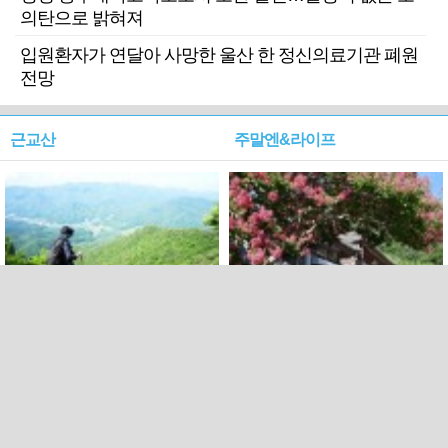
의탄으로 밝혀져
입원환자가 연달아 사망한 울산 한 정신의료기관 폐원
전망
근교산
주말엔&라이프
근교산&그너머…상주·문경
폭염보다 더 뜨거워라…100
청화산~시루봉
일을 붉게 불태울 ‘선비정신’
피었네
PC버전
엑스
페이스북