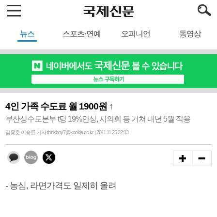
뉴스
스포츠·연예
오피니언
동영상
4인 가족 수도료 월 1900원 ↑
부산상수도본부 t당 19%인상, 시의회 등 거쳐 내년 5월 적용
김용호 이승륜 기자 thinkboy7@kookje.co.kr | 2011.11.25 22:13
- 농심, 라면가격도 일제히 올려