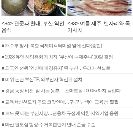
<84> 관문과 환대, 부산 역전
<83> 여름 제주, 벤자리와 독
음식
가시치
■ 해수부 청사, 북항 국제여객터미널 옆에 선다(종합)
■ 2028 유엔 해양총회 개최지, ‘부산이냐 제주냐’ 10일 결정
■ 외국인 선원 ‘인신매매 경유지’ 된 부산…우려가 현실로
■ 비위 논란 부산TP, 외부인사 혁신위 설치
■ 경남 농정 비전 ‘잘 사는 농촌’…스마트팜 1000㏊까지 늘린다
■ 교육혁신선도지 공모 코앞인데…구·군 난색에 교육청 ‘쩔쩔’
■ 르노 못 타는 부산시장…관용차 규정에 막힌 지역기업 응원
■ 마산 원도심 행정·주거복합단지 연내 준공 수순