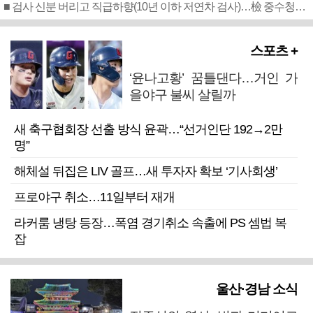
■ 검사 신분 버리고 직급하향(10년 이하 저연차 검사)…檢 중수청행 기피
스포츠 +
‘윤나고황’ 꿈틀댄다…거인 가
을야구 불씨 살릴까
새 축구협회장 선출 방식 윤곽…“선거인단 192→2만
명”
해체설 뒤집은 LIV 골프…새 투자자 확보 ‘기사회생’
프로야구 취소…11일부터 재개
라커룸 냉탕 등장…폭염 경기취소 속출에 PS 셈법 복
잡
울산·경남 소식