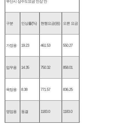
부산시 상수도요금 인상 안
구분
인상률(%)
현행요금(원)
오른 요금
가정용
19.23
461.53
550.27
업무용
14.35
750.32
858.01
욕탕용
8.38
771.57
836.25
영업용
동결
1183.0
1183.0