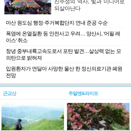
진주성의 역사, 빛과 미디어로
되살아난다
마산 원도심 행정·주거복합단지 연내 준공 수순
폭염에 온열질환 등 안전사고 우려… 양산시, '어필 레
이스' 취소
창녕 중부내륙고속도로서 포탄 발견…살상력 없는 모
의탄으로 밝혀져
입원환자가 연달아 사망한 울산 한 정신의료기관 폐원
전망
근교산
주말엔&라이프