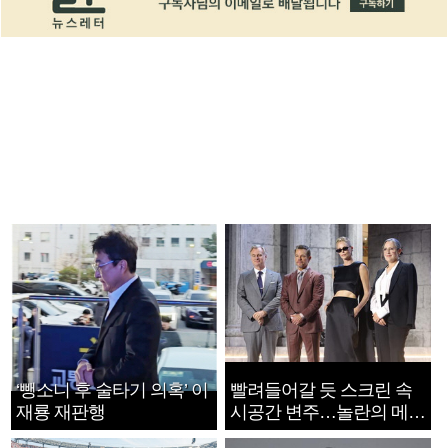
‘뺑소니 후 술타기 의혹’ 이
빨려들어갈 듯 스크린 속
재룡 재판행
시공간 변주…놀란의 메시
지는 ‘전쟁 속죄’