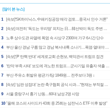
[많이 본 뉴스]
1
[속보]“SK하이닉스, 中패키징공장 매각 검토…중국서 인수 거론”
2
[속보] 여전히 ‘독도는 우리땅’ 외치는 日…韓선박이 독도 주변 해양조사 활동하자 반발
3
노후 상수도관 파열에 폭염 속 사상구 2300여 가구 6시간 단수
4
부산 울산 경남 구름 많고 경남 북서내륙 소나기…폭염·열대야 계속
5
[속보]‘尹 탄핵 반대’ 세계로교회 손현보, 백악관서 트럼프 접견
6
‘탄약 부족 사태’ 보도에 격노한 트럼프…군사기밀 유출자 색출 지시
7
부산 주유소 휘발유 평균가 ℓ당 1849원… 전주보다 3원 ↓
8
[속보] ‘심판 성접대’ 논란 축구협회 공식 사과…“현재는 부적절 행위 없어”
9
서울 중랑구서 흉기 난동…60대 남성 2명 사망
10
"올해 코스피 사이드카 43회 중 25회는 삼전닉스 ETF 이후 발생"