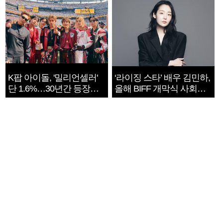
K팝 아이돌, '밀리언셀러'
‘라이징 스타’ 배우 김민하,
단 1.6%…30년간 등장
올해 BIFF 개막식 사회자
1182개팀 전수조사
확정