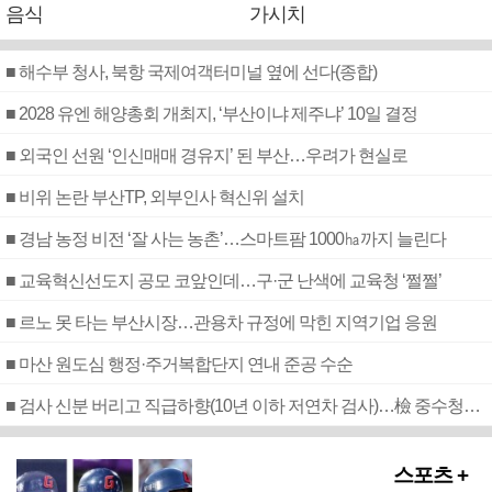
음식
가시치
■ 해수부 청사, 북항 국제여객터미널 옆에 선다(종합)
■ 2028 유엔 해양총회 개최지, ‘부산이냐 제주냐’ 10일 결정
■ 외국인 선원 ‘인신매매 경유지’ 된 부산…우려가 현실로
■ 비위 논란 부산TP, 외부인사 혁신위 설치
■ 경남 농정 비전 ‘잘 사는 농촌’…스마트팜 1000㏊까지 늘린다
■ 교육혁신선도지 공모 코앞인데…구·군 난색에 교육청 ‘쩔쩔’
■ 르노 못 타는 부산시장…관용차 규정에 막힌 지역기업 응원
■ 마산 원도심 행정·주거복합단지 연내 준공 수순
■ 검사 신분 버리고 직급하향(10년 이하 저연차 검사)…檢 중수청행 기피
스포츠 +