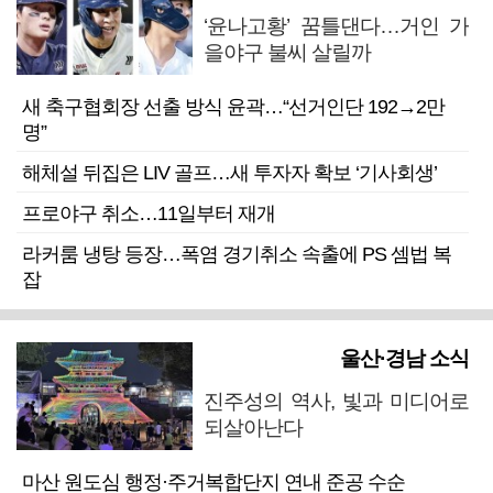
‘윤나고황’ 꿈틀댄다…거인 가
을야구 불씨 살릴까
새 축구협회장 선출 방식 윤곽…“선거인단 192→2만
명”
해체설 뒤집은 LIV 골프…새 투자자 확보 ‘기사회생’
프로야구 취소…11일부터 재개
라커룸 냉탕 등장…폭염 경기취소 속출에 PS 셈법 복
잡
울산·경남 소식
진주성의 역사, 빛과 미디어로
되살아난다
마산 원도심 행정·주거복합단지 연내 준공 수순