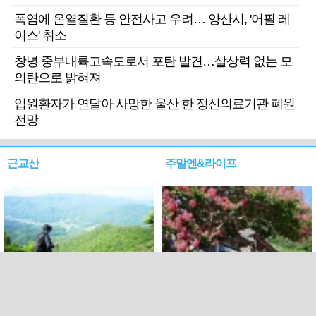
폭염에 온열질환 등 안전사고 우려… 양산시, '어필 레
이스' 취소
창녕 중부내륙고속도로서 포탄 발견…살상력 없는 모
의탄으로 밝혀져
입원환자가 연달아 사망한 울산 한 정신의료기관 폐원
전망
근교산
주말엔&라이프
근교산&그너머…상주·문경
폭염보다 더 뜨거워라…100
청화산~시루봉
일을 붉게 불태울 ‘선비정신’