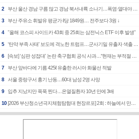
2
부산 울산 경남 구름 많고 경남 북서내륙 소나기…폭염·열대야 계속
3
부산 주유소 휘발유 평균가 ℓ당 1849원… 전주보다 3원 ↓
4
"올해 코스피 사이드카 43회 중 25회는 삼전닉스 ETF 이후 발생"
5
‘탄약 부족 사태’ 보도에 격노한 트럼프…군사기밀 유출자 색출 지시
6
[속보] ‘심판 성접대’ 논란 축구협회 공식 사과…“현재는 부적절 행위 없어”
7
부산 앞바다에 기름 425ℓ 유출한 러시아 화물선 적발
8
서울 중랑구서 흉기 난동…60대 남성 2명 사망
9
입추 지났지만 푹푹 찐다…온열질환자 10년 만에 3배
10
[2026 부산청소년극지체험탐험대 현장르포] 2회 : 하늘에서 만난 얼음의 나라