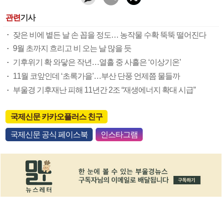
관련
기사
잦은 비에 볕든 날 손 꼽을 정도… 농작물 수확 뚝뚝 떨어진다
9월 초까지 흐리고 비 오는 날 많을 듯
기후위기 확 와닿은 작년…열흘 중 사흘은 ‘이상기온’
11월 코앞인데 ‘초록가을’…부산 단풍 언제쯤 물들까
부울경 기후재난 피해 11년간 2조 “재생에너지 확대 시급”
국제신문 카카오플러스 친구
국제신문 공식 페이스북
인스타그램