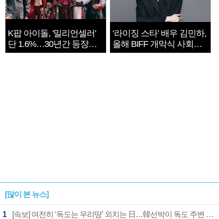
K팝 아이돌, '밀리언셀러'
‘라이징 스타’ 배우 김민하,
단 1.6%…30년간 등장
올해 BIFF 개막식 사회자
1182개팀 전수조사
확정
[많이 본 뉴스]
1
[속보] 여전히 ‘독도는 우리땅’ 외치는 日…韓선박이 독도 주변 해양조사 활동하자 반발