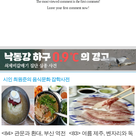
시인 최원준의 음식문화 잡학사전
<84> 관문과 환대, 부산 역전
<83> 여름 제주, 벤자리와 독