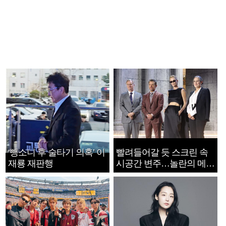
‘뺑소니 후 술타기 의혹’ 이
빨려들어갈 듯 스크린 속
재룡 재판행
시공간 변주…놀란의 메시
지는 ‘전쟁 속죄’