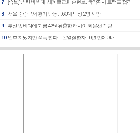
7
[속보]‘尹 탄핵 반대’ 세계로교회 손현보, 백악관서 트럼프 접견
8
서울 중랑구서 흉기 난동…60대 남성 2명 사망
9
부산 앞바다에 기름 425ℓ 유출한 러시아 화물선 적발
10
입추 지났지만 푹푹 찐다…온열질환자 10년 만에 3배