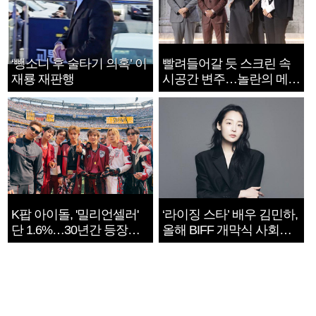
‘뺑소니 후 술타기 의혹’ 이
빨려들어갈 듯 스크린 속
재룡 재판행
시공간 변주…놀란의 메시
지는 ‘전쟁 속죄’
K팝 아이돌, '밀리언셀러'
‘라이징 스타’ 배우 김민하,
단 1.6%…30년간 등장
올해 BIFF 개막식 사회자
1182개팀 전수조사
확정