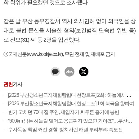
학 학위가 필요했던 것으로 조사됐다.
같은 날 부산 동부경찰서 역시 의사면허 없이 외국인을 상
대로 불법 문신을 시술한 혐의(보건범죄 단속법 위반 등)
로 전모(31) 씨 등 2명을 입건했다.
ⓒ국제신문(www.kookje.co.kr), 무단 전재 및 재배포 금지
관련
기사
[2026 부산청소년극지체험탐험대 현장르포] 2회 : 하늘에서 만난 얼음의 나라
[2026 부산청소년극지체험탐험대 현장르포] 1회 북극을 향하여
변기 고치던 70대 집 주인, 세입자가 휘두른 흉기에 봉변
“600km 넘는 하늘길 멀어도 응급환자 있으면 가야죠”…부산소방항공대 활약상 눈길
수사독점 책임 커진 경찰, 방치사건 해결 부랴부랴 속도전