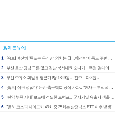
[많이 본 뉴스]
1
[속보] 여전히 ‘독도는 우리땅’ 외치는 日…韓선박이 독도 주변 해양조사 활동하자 반발
2
부산 울산 경남 구름 많고 경남 북서내륙 소나기…폭염·열대야 계속
3
부산 주유소 휘발유 평균가 ℓ당 1849원… 전주보다 3원 ↓
4
[속보] ‘심판 성접대’ 논란 축구협회 공식 사과…“현재는 부적절 행위 없어”
5
‘탄약 부족 사태’ 보도에 격노한 트럼프…군사기밀 유출자 색출 지시
6
"올해 코스피 사이드카 43회 중 25회는 삼전닉스 ETF 이후 발생"