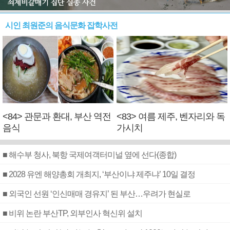
시인 최원준의 음식문화 잡학사전
<84> 관문과 환대, 부산 역전
<83> 여름 제주, 벤자리와 독
음식
가시치
■ 해수부 청사, 북항 국제여객터미널 옆에 선다(종합)
■ 2028 유엔 해양총회 개최지, ‘부산이냐 제주냐’ 10일 결정
■ 외국인 선원 ‘인신매매 경유지’ 된 부산…우려가 현실로
■ 비위 논란 부산TP, 외부인사 혁신위 설치