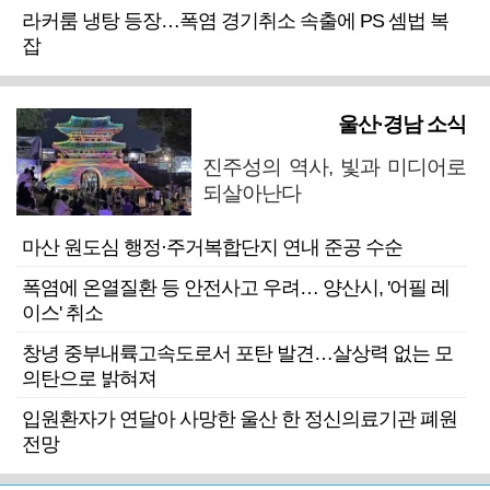
라커룸 냉탕 등장…폭염 경기취소 속출에 PS 셈법 복
잡
울산·경남 소식
진주성의 역사, 빛과 미디어로
되살아난다
마산 원도심 행정·주거복합단지 연내 준공 수순
폭염에 온열질환 등 안전사고 우려… 양산시, '어필 레
이스' 취소
창녕 중부내륙고속도로서 포탄 발견…살상력 없는 모
의탄으로 밝혀져
입원환자가 연달아 사망한 울산 한 정신의료기관 폐원
전망