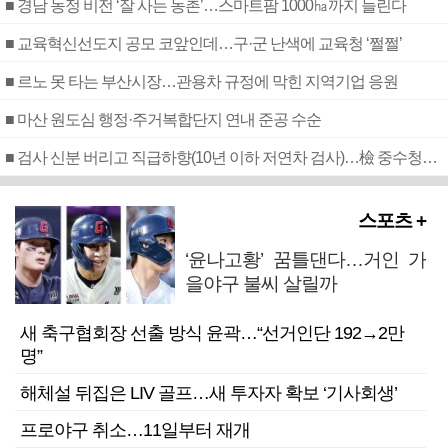
■ 경남 농정 비전 ‘잘 사는 농촌’…스마트팜 1000㏊까지 늘린다
■ 교육혁신선도지 공모 코앞인데…구·군 난색에 교육청 ‘쩔쩔’
■ 르노 못 타는 부산시장…관용차 규정에 막힌 지역기업 응원
■ 마산 원도심 행정·주거복합단지 연내 준공 수순
■ 검사 신분 버리고 직급하향(10년 이하 저연차 검사)…檢 중수청행 기피
스포츠 +
‘윤나고황’ 꿈틀댄다…거인 가
을야구 불씨 살릴까
새 축구협회장 선출 방식 윤곽…“선거인단 192→2만
명”
해체설 뒤집은 LIV 골프…새 투자자 확보 ‘기사회생’
프로야구 취소…11일부터 재개