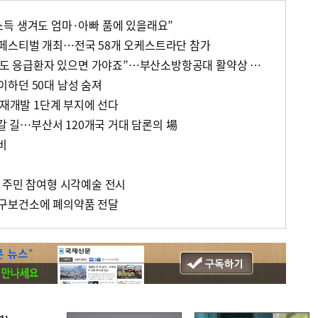
 “소득 생겨도 엄마·아빠 품에 있을래요”
페스티벌 개최…전국 58개 오케스트라단 참가
“600km 넘는 하늘길 멀어도 응급환자 있으면 가야죠”…부산소방항공대 활약상 눈길
하던 50대 남성 숨져
 재개발 1단계 부지에 선다
 갈 길…부산서 120개국 거대 담론의 場
비
 주민 참여형 시각예술 전시
구보건소에 폐의약품 전달