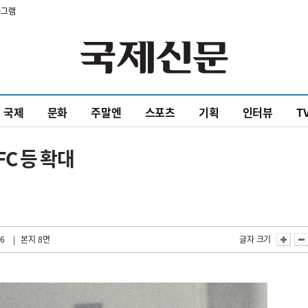
타그램
국제
문화
주말엔
스포츠
기획
인터뷰
T
C 등 확대
16
| 본지 8면
글자 크기