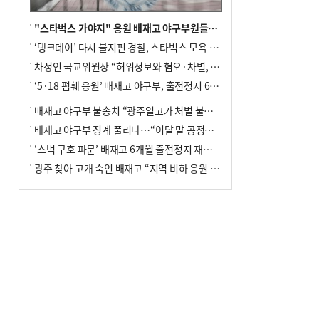
"스타벅스 가야지" 응원 배재고 야구부원들, 학교서 징계 처분
‘탱크데이’ 다시 불지핀 경찰, 스타벅스 모욕 혐의 압수수색
차정인 국교위원장 “허위정보와 혐오·차별, 학교 교실까지 유입"
‘5·18 폄훼 응원’ 배재고 야구부, 출전정지 6개월→1개월 감경
배재고 야구부 불송치 “광주일고가 처벌 불원 의사 표해”
배재고 야구부 징계 풀리나…“이달 말 공정위서 재심의”
‘스벅 구호 파문’ 배재고 6개월 출전정지 재심 신청키로
광주 찾아 고개 숙인 배재고 “지역 비하 응원 잘못”(종합)