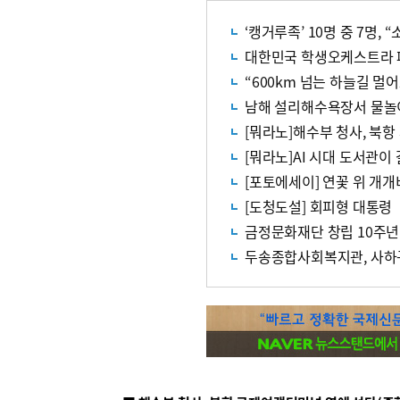
‘캥거루족’ 10명 중 7명,
대한민국 학생오케스트라 
남해 설리해수욕장서 물놀이
[뭐라노]해수부 청사, 북항
[뭐라노]AI 시대 도서관이
[포토에세이] 연꽃 위 개개
[도청도설] 회피형 대통령
금정문화재단 창립 10주년
두송종합사회복지관, 사하