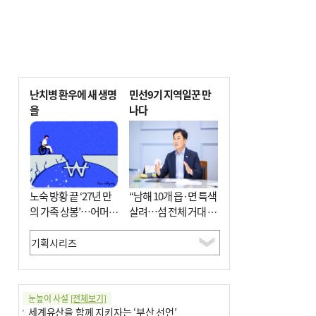
난치병 환우에 새 생명
민선9기 지역일꾼 만
을
나다
노숙 방황 끝 ‘27년 만
“남해 10개 읍·면 특색
의 가족 상봉’…어머니
살려…섬 전체 거대 정
와 행복 꿈꿔
원으로 조성”
눈높이 사설
[전체보기]
세계유산을 함께 지키자는 ‘부산 선언’