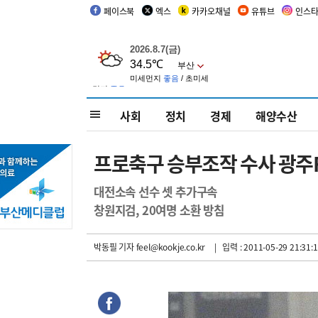
페이스북
엑스
카카오채널
유튜브
인스
사회
정치
경제
해양수산
프로축구 승부조작 수사 광주F
대전소속 선수 셋 추가구속
창원지검, 20여명 소환 방침
박동필 기자
feel@kookje.co.kr
| 입력 : 2011-05-29 21:31: