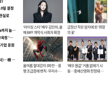
합)
10일 결정
 현실로
‘라이징 스타’ 배우 김민하, 올
금정산 작은 암자에 핀 ‘희망
■ 경남 농정 비전 ‘잘 사는 농촌’…스마트팜 1000㏊까지 늘린다
해 BIFF 개막식 사회자 확정
의 꽃’
■ 교육혁신선도지 공모 코앞인데…구·군 난색에 교육청 ‘쩔쩔’
역기업 응원
■ 검사 신분 버리고 직급하향(10년 이하 저연차 검사)…檢 중수청행 기피
올여름 절대강자 3파전…흥
‘배우 몸값’ 거품 없애기 시
행 조급증에 변칙·무리수 마
동…중예산영화 한정돼 실
케팅도
효성 의문도