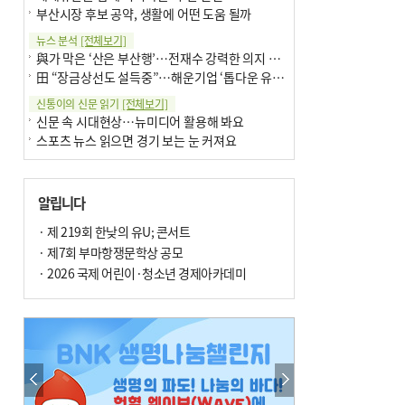
부산시장 후보 공약, 생활에 어떤 도움 될까
뉴스 분석
[전체보기]
與가 막은 ‘산은 부산행’…전재수 강력한 의지 표명 없인 공염불
田 “장금상선도 설득중”…해운기업 ‘톱다운 유치전’ 가속
신통이의 신문 읽기
[전체보기]
신문 속 시대현상…뉴미디어 활용해 봐요
스포츠 뉴스 읽으면 경기 보는 눈 커져요
어떻게 생각하십니까
[전체보기]
구·군 승진 축하화분 관행 없애자니 소상공인 울상
알립니다
3년째 병상에 있는 구의원…의정활동 못해도 월급 그대로
팩트체크
· 제 219회 한낮의 유U; 콘서트
[전체보기]
금정산 반려견 데리고 갈 수 있나…알아보니 ‘국립공원은 출입 불가’
· 제7회 부마항쟁문학상 공모
서울 도림천도 공업용수 활용한다는 사례, 정수 없이 한강물 공급…수질만 공업용수
· 2026 국제 어린이·청소년 경제아카데미
포토에세이
[전체보기]
연꽃 위 개개비
의령 한우산 털중나리
한 손 뉴스
[전체보기]
시민이 개발한 폭염 대응 앱 ‘그늘로’ 길안내 지도 등 인기
골목 맛집 발굴 고메 셀렉션…부산시, 페스티벌 시월 연계