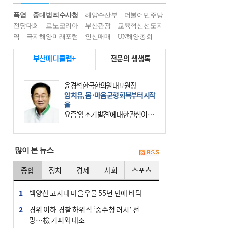
폭염
중대범죄수사청
해양수산부
더불어민주당
전당대회
르노코리아
부산관광
교육혁신선도지
역
극지해양미래포럼
인신매매
UN해양총회
부산메디클럽+
전문의 생생톡
윤경석 한국한의원 대표원장
암 치유, 몸·마음 균형 회복부터 시작
을
요즘 ‘암 조기 발견’에 대한 관심이 커
진다. 하지만 그 이면에는 놓치기 쉬
운 함정이 하나 있다. 바로 성급한 치
료이다. 최근 70대 여성 환자가 위암
많이 본 뉴스
초기 진단
종합
정치
경제
사회
스포츠
1
백양산 고지대 마을우물 55년 만에 바닥
2
경위 이하 경찰 하위직 ‘중수청 러시’ 전
망…檢 기피와 대조