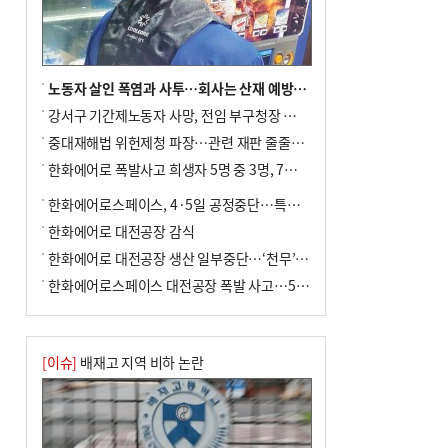
노동자 살인 폭염과 사투…회사는 산재 예방·전기료 절감 전력
강서구 기간제노동자 사망, 전임 부구청장 檢 송치
중대재해법 위헌제청 파장…관련 재판 줄줄이 브레이크
한화에어로 폭발사고 희생자 5명 중 3명, 7일 영면
한화에어로스페이스, 4·5일 공정중단…특별 안전점검
한화에어로 대전공장 감식
한화에어로 대전공장 생산 일부중단…‘천무’ 수출 비상
한화에어로스페이스 대전공장 폭발 사고…5명 사망·2명 부상(종합)
[이슈]
배재고 지역 비하 논란