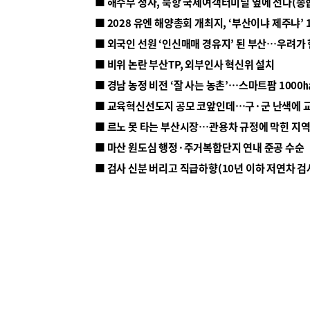
■ 해수부 청사, 북항 국제여객터미널 옆에 선다(종
■ 2028 유엔 해양총회 개최지, ‘부산이냐 제주냐’ 
■ 외국인 선원 ‘인신매매 경유지’ 된 부산…우려가
■ 비위 논란 부산TP, 외부인사 혁신위 설치
■ 르노 못 타는 부산시장…관용차 규정에 막힌 지
■ 마산 원도심 행정·주거복합단지 연내 준공 수순