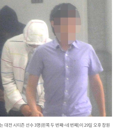
 대전 시티즌 선수 3명(왼쪽 두 번째~네 번째)이 29일 오후 창원