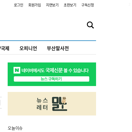
2
로그인
회원가입
지면보기
초판보기
구독신청
V국제
오피니언
부산말사전
오늘
이슈