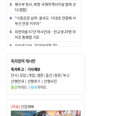
3
해수부 청사, 북항 국제여객터미널 옆에 선
다(종합)
4
“낙동강권 삼락·을숙도·다대포 연결해 서
부산 관광 키우자”
5
피란마을 67년 역사인데…전교생 24명 아
미초 통폐합 기로
6
오늘의 날씨- 2026년 8월 7일
7
부울경 주말부터 비소식…‘극한 폭염’ 한풀
꺾일 듯
독자참여 게시판
8
[사설] 해수부 신청사 북항으로 확정, 해양
독자투고
|
기사제보
수도 도약의 전환점
인사
|
모임
|
개업
|
결혼
|
출산
|
동정
|
부고
9
산행안내
외국인 선원 ‘인신매매 경유지’ 된 부산…
|
산행후기
|
산행사진
우려가 현실로
등산
가이드
|
낚시
가이드
10
르노 못 타는 부산시장…관용차 규정에 막
힌 지역기업 응원
[이슈]
산업재해