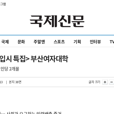
타그램
국제
문화
주말엔
스포츠
기획
인터뷰
T
 입시 특집> 부산여자대학
1인당 2개꼴
13
| 본지 38면
글자 크기
입학… 사회가 요구하는 인력배출 증거