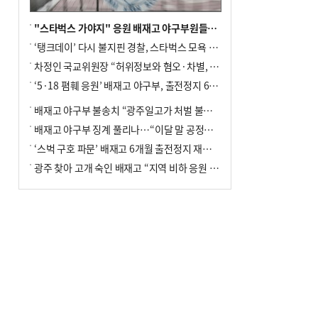
"스타벅스 가야지" 응원 배재고 야구부원들, 학교서 징계 처분
‘탱크데이’ 다시 불지핀 경찰, 스타벅스 모욕 혐의 압수수색
차정인 국교위원장 “허위정보와 혐오·차별, 학교 교실까지 유입"
‘5·18 폄훼 응원’ 배재고 야구부, 출전정지 6개월→1개월 감경
배재고 야구부 불송치 “광주일고가 처벌 불원 의사 표해”
배재고 야구부 징계 풀리나…“이달 말 공정위서 재심의”
‘스벅 구호 파문’ 배재고 6개월 출전정지 재심 신청키로
광주 찾아 고개 숙인 배재고 “지역 비하 응원 잘못”(종합)