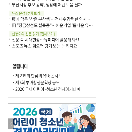
부산시장 후보 공약, 생활에 어떤 도움 될까
뉴스 분석
[전체보기]
與가 막은 ‘산은 부산행’…전재수 강력한 의지 표명 없인 공염불
田 “장금상선도 설득중”…해운기업 ‘톱다운 유치전’ 가속
신통이의 신문 읽기
[전체보기]
신문 속 시대현상…뉴미디어 활용해 봐요
스포츠 뉴스 읽으면 경기 보는 눈 커져요
어떻게 생각하십니까
[전체보기]
구·군 승진 축하화분 관행 없애자니 소상공인 울상
알립니다
3년째 병상에 있는 구의원…의정활동 못해도 월급 그대로
팩트체크
· 제 219회 한낮의 유U; 콘서트
[전체보기]
금정산 반려견 데리고 갈 수 있나…알아보니 ‘국립공원은 출입 불가’
· 제7회 부마항쟁문학상 공모
서울 도림천도 공업용수 활용한다는 사례, 정수 없이 한강물 공급…수질만 공업용수
· 2026 국제 어린이·청소년 경제아카데미
포토에세이
[전체보기]
연꽃 위 개개비
의령 한우산 털중나리
한 손 뉴스
[전체보기]
시민이 개발한 폭염 대응 앱 ‘그늘로’ 길안내 지도 등 인기
골목 맛집 발굴 고메 셀렉션…부산시, 페스티벌 시월 연계