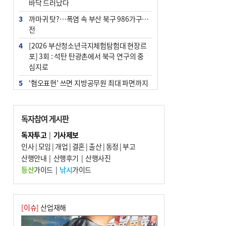
바닥 드러났다
3
까마귀 탓?…폭염 속 부산 북구 986가구 정
전
4
[2026 부산청소년극지체험탐험대 현장르
포] 3회 : 석탄 탄광촌에서 북극 연구의 중
심지로
5
‘혐오표현’ 쓰면 지방공무원 최대 파면까지
중징계
6
[속보] 부산·김해·울주 ‘경계 단계’…전국
독자참여 게시판
48개 시군 가뭄
독자투고
|
기사제보
7
이임생, 홍명보 선임 독단적 결정 아냐…면
인사
|
모임
|
개업
|
결혼
|
출산
|
동정
|
부고
담 메모 제출
산행안내
|
산행후기
|
산행사진
8
부산·울산·경남 폭염 속 소나기·비…무더
등산
가이드
|
낚시
가이드
위는 지속
9
경찰가족 관련 사건 45건…그동안 파악조
차 안해
[이슈]
산업재해
10
홈플 사태에 2분기 대형마트 판매 9.4%