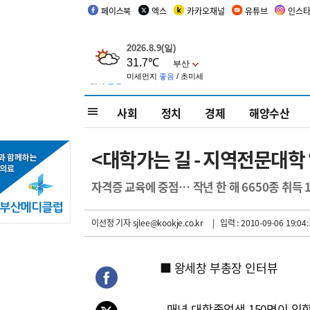
페이스북
엑스
카카오채널
유튜브
인스
사회
정치
경제
해양수산
<대학가는 길 - 지역전문대학
자격증 교육에 중점… 작년 한 해 6650종 취득 
이선정 기자
sjlee@kookje.co.kr
| 입력 : 2010-09-06 19:04:
■ 왕세창 부총장 인터뷰
- 매년 대학졸업생 150명이 