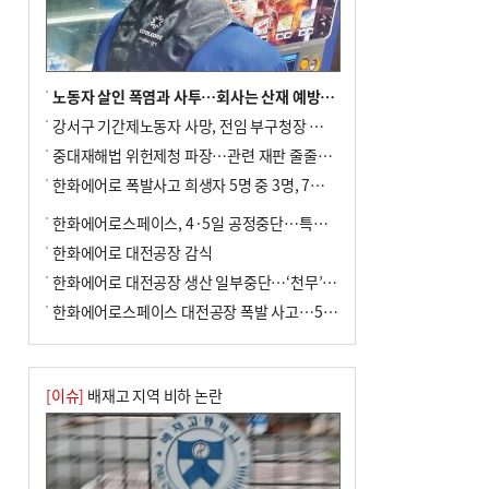
↓…백화점은 14.8%↑
노동자 살인 폭염과 사투…회사는 산재 예방·전기료 절감 전력
강서구 기간제노동자 사망, 전임 부구청장 檢 송치
중대재해법 위헌제청 파장…관련 재판 줄줄이 브레이크
한화에어로 폭발사고 희생자 5명 중 3명, 7일 영면
한화에어로스페이스, 4·5일 공정중단…특별 안전점검
한화에어로 대전공장 감식
한화에어로 대전공장 생산 일부중단…‘천무’ 수출 비상
한화에어로스페이스 대전공장 폭발 사고…5명 사망·2명 부상(종합)
[이슈]
배재고 지역 비하 논란