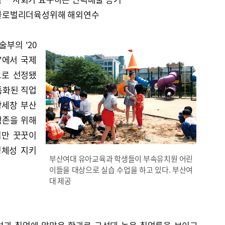
, 글로벌리더육성위해 해외연수
부의 '20
'에서 국제
으로 선정됐
 특화된 직업
왕세창 부산
생존을 위해
지만 꿋꿋이
정체성 지키
부산여대 유아교육과 학생들이 부속유치원 어린
이들을 대상으로 실습 수업을 하고 있다. 부산여
대 제공