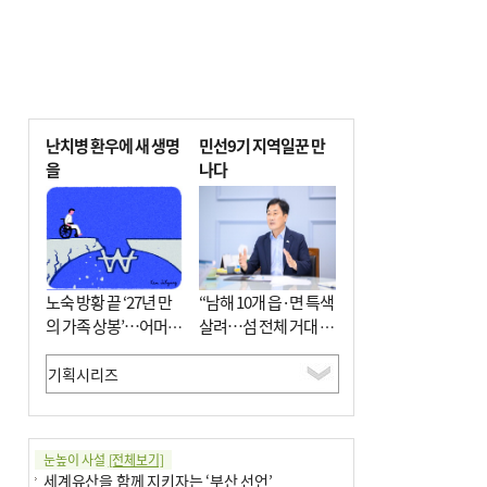
난치병 환우에 새 생명
민선9기 지역일꾼 만
을
나다
노숙 방황 끝 ‘27년 만
“남해 10개 읍·면 특색
의 가족 상봉’…어머니
살려…섬 전체 거대 정
와 행복 꿈꿔
원으로 조성”
눈높이 사설
[전체보기]
세계유산을 함께 지키자는 ‘부산 선언’