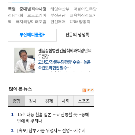
폭염
중대범죄수사청
해양수산부
더불어민주당
전당대회
르노코리아
부산관광
교육혁신선도지
역
극지해양미래포럼
인신매매
UN해양총회
부산메디클럽+
전문의 생생톡
센텀종합병원 간담췌외과 박광민 의
무원장
고난도 ‘간문부 담관암’ 수술…높은
숙련도와 협진 필수
간문부 담관암(클라츠킨 종양)은 좌
우 간에서 나오는, 담관(담즙 배출 경
로)이 합쳐지는 부위인 ‘간문부(肝門
많이 본 뉴스
部)’에 생기는 악성 종양이다. 간동맥
문맥 림프절 담
종합
정치
경제
사회
스포츠
1
15호 태풍 찬홈 일본 도쿄 관통할 듯…동해
안에 비 뿌리나
2
[속보] 남부 가뭄 위성서도 선명…저수지