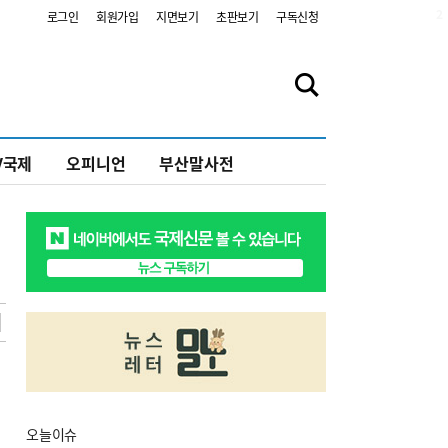
2
로그인
회원가입
지면보기
초판보기
구독신청
V국제
오피니언
부산말사전
오늘
이슈