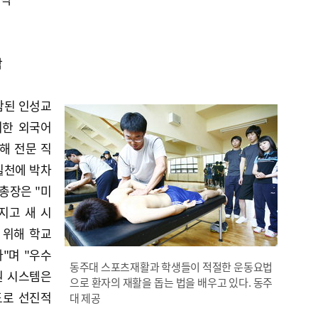
착
참된 인성교
위한 외국어
해 전문 직
실천에 박차
 총장은 "미
지고 새 시
 위해 학교
"며 "우수
동주대 스포츠재활과 학생들이 적절한 운동요법
원 시스템은
으로 환자의 재활을 돕는 법을 배우고 있다. 동주
도로 선진적
대 제공