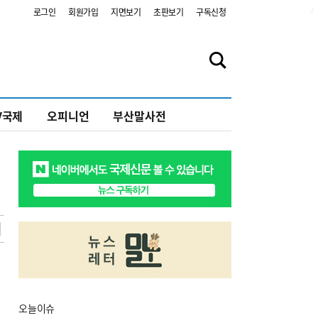
2
로그인
회원가입
지면보기
초판보기
구독신청
V국제
오피니언
부산말사전
오늘
이슈