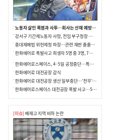
사망
노동자 살인 폭염과 사투…회사는 산재 예방·전기료 절감 전력
강서구 기간제노동자 사망, 전임 부구청장 檢 송치
중대재해법 위헌제청 파장…관련 재판 줄줄이 브레이크
한화에어로 폭발사고 희생자 5명 중 3명, 7일 영면
한화에어로스페이스, 4·5일 공정중단…특별 안전점검
한화에어로 대전공장 감식
한화에어로 대전공장 생산 일부중단…‘천무’ 수출 비상
한화에어로스페이스 대전공장 폭발 사고…5명 사망·2명 부상(종합)
[이슈]
배재고 지역 비하 논란