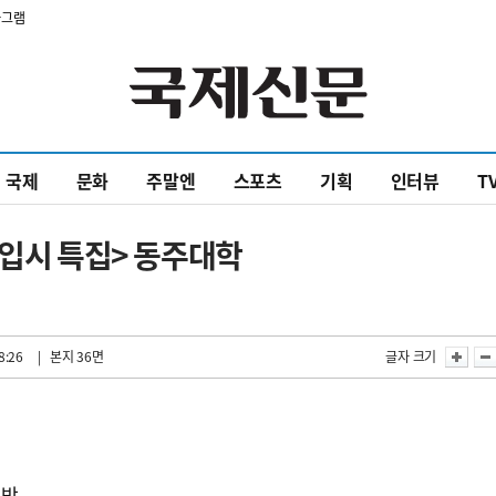
타그램
국제
문화
주말엔
스포츠
기획
인터뷰
T
 입시 특집> 동주대학
8:26
| 본지 36면
글자 크기
육박