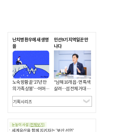
난치병 환우에 새 생명
민선9기 지역일꾼 만
을
나다
노숙 방황 끝 ‘27년 만
“남해 10개 읍·면 특색
의 가족 상봉’…어머니
살려…섬 전체 거대 정
와 행복 꿈꿔
원으로 조성”
눈높이 사설
[전체보기]
세계유산을 함께 지키자는 ‘부산 선언’