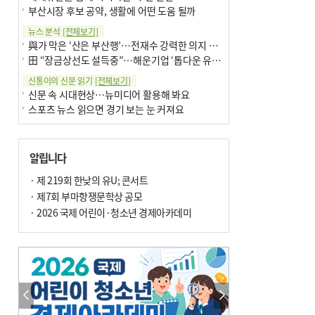
부산시장 후보 공약, 생활에 어떤 도움 될까
뉴스 분석
[전체보기]
與가 막은 ‘산은 부산행’…전재수 강력한 의지 표명 없인 공염불
田 “장금상선도 설득중”…해운기업 ‘톱다운 유치전’ 가속
신통이의 신문 읽기
[전체보기]
신문 속 시대현상…뉴미디어 활용해 봐요
스포츠 뉴스 읽으면 경기 보는 눈 커져요
어떻게 생각하십니까
[전체보기]
구·군 승진 축하화분 관행 없애자니 소상공인 울상
알립니다
3년째 병상에 있는 구의원…의정활동 못해도 월급 그대로
팩트체크
· 제 219회 한낮의 유U; 콘서트
[전체보기]
금정산 반려견 데리고 갈 수 있나…알아보니 ‘국립공원은 출입 불가’
· 제7회 부마항쟁문학상 공모
서울 도림천도 공업용수 활용한다는 사례, 정수 없이 한강물 공급…수질만 공업용수
· 2026 국제 어린이·청소년 경제아카데미
포토에세이
[전체보기]
연꽃 위 개개비
의령 한우산 털중나리
한 손 뉴스
[전체보기]
시민이 개발한 폭염 대응 앱 ‘그늘로’ 길안내 지도 등 인기
골목 맛집 발굴 고메 셀렉션…부산시, 페스티벌 시월 연계