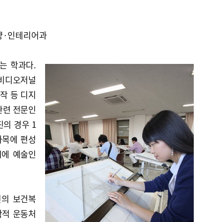
양·인테리어과
는 학과다.
비디오저널
제작 등 디지
관련 전문인
의 경우 1
과목에 편성
시에 예술인
원의 보건복
학적 운동처