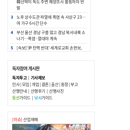
韓선박이 독도 주변 해양조사 활동하자 반
발
3
노후 상수도관 파열에 폭염 속 사상구 2300
여 가구 6시간 단수
4
부산 울산 경남 구름 많고 경남 북서내륙 소
나기…폭염·열대야 계속
5
[속보]‘尹 탄핵 반대’ 세계로교회 손현보,
백악관서 트럼프 접견
6
‘탄약 부족 사태’ 보도에 격노한 트럼프…
독자참여 게시판
군사기밀 유출자 색출 지시
독자투고
|
기사제보
7
부산 주유소 휘발유 평균가 ℓ당 1849원…
인사
|
모임
|
개업
|
결혼
|
출산
|
동정
|
부고
전주보다 3원 ↓
산행안내
|
산행후기
|
산행사진
8
[속보] ‘심판 성접대’ 논란 축구협회 공식 사
등산
가이드
|
낚시
가이드
과…“현재는 부적절 행위 없어”
9
1236회 로또 1등 11명…당첨금 각 24억4
000만 원
[이슈]
산업재해
10
서울 중랑구서 흉기 난동…60대 남성 2명