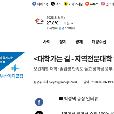
페이스북
엑스
카카오채널
유튜브
인스
사회
정치
경제
해양수산
<대학가는 길 - 지역전문대학
보건계열 재학·졸업생 만족도 높고 장학금 풍부
정홍주 기자
hjeyes@kookje.co.kr
| 입력 : 2010-09-06 19:1
■ 박성택 총장 인터뷰
- 1회이상 장학금 수혜 100% 