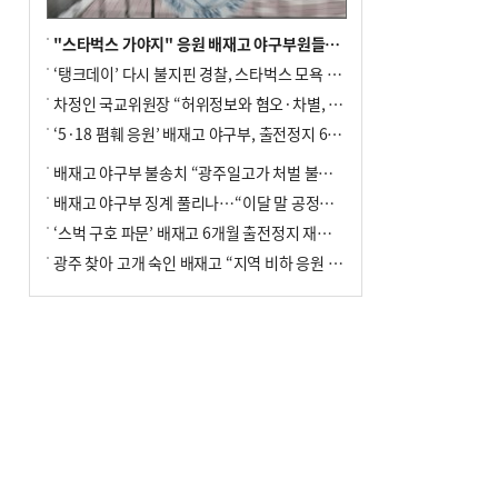
"스타벅스 가야지" 응원 배재고 야구부원들, 학교서 징계 처분
‘탱크데이’ 다시 불지핀 경찰, 스타벅스 모욕 혐의 압수수색
차정인 국교위원장 “허위정보와 혐오·차별, 학교 교실까지 유입"
‘5·18 폄훼 응원’ 배재고 야구부, 출전정지 6개월→1개월 감경
배재고 야구부 불송치 “광주일고가 처벌 불원 의사 표해”
배재고 야구부 징계 풀리나…“이달 말 공정위서 재심의”
‘스벅 구호 파문’ 배재고 6개월 출전정지 재심 신청키로
광주 찾아 고개 숙인 배재고 “지역 비하 응원 잘못”(종합)