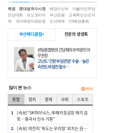
폭염
중대범죄수사청
해양수산부
더불어민주당
전당대회
르노코리아
부산관광
교육혁신선도지
역
극지해양미래포럼
인신매매
UN해양총회
부산메디클럽+
전문의 생생톡
센텀종합병원 간담췌외과 박광민 의
무원장
고난도 ‘간문부 담관암’ 수술…높은
숙련도와 협진 필수
간문부 담관암(클라츠킨 종양)은 좌
우 간에서 나오는, 담관(담즙 배출 경
로)이 합쳐지는 부위인 ‘간문부(肝門
많이 본 뉴스
部)’에 생기는 악성 종양이다. 간동맥
문맥 림프절 담
종합
정치
경제
사회
스포츠
1
[속보]“SK하이닉스, 中패키징공장 매각 검
토…중국서 인수 거론”
2
[속보] 여전히 ‘독도는 우리땅’ 외치는 日…