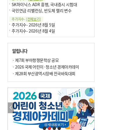
SK하이닉스 ADR 흥행, 국내증시 시험대
국민연금 리밸런싱, 반도체 랠리 변수
주가지수-
[전체보기]
주가지수- 2026년 8월 5일
주가지수- 2026년 8월 4일
알립니다
· 제7회 부마항쟁문학상 공모
· 2026 국제 어린이·청소년 경제아카데미
· 제28회 부산광역시장배 전국바둑대회