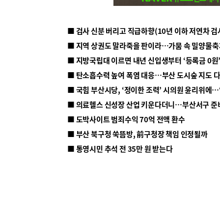
■ 지방국립대 이르면 내년 신입생부터 ‘등록금 0원’
■ 탄소흡수력 높여 폭염 대응…부산 도시숲 지도 
■ 의료헬스 신성장 산업 키운다더니…부산서구 준
■ 도박사이트 범죄수익 70억 전액 환수
■ 부산 북구청 쑥뜸방, 前구청장 책임 인정될까
■ 통영시민 추석 전 35만 원 받는다