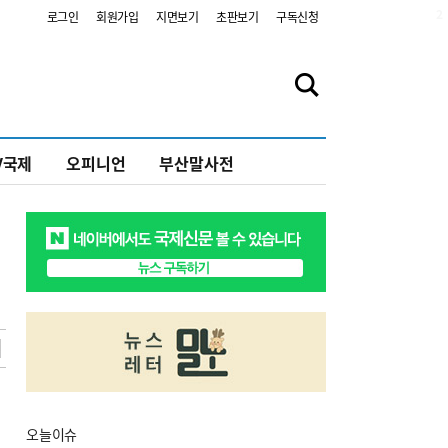
2
로그인
회원가입
지면보기
초판보기
구독신청
V국제
오피니언
부산말사전
오늘
이슈