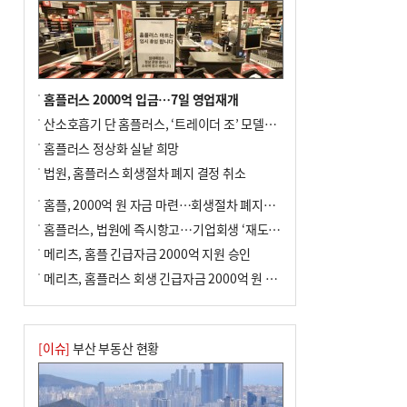
홈플러스 2000억 입금…7일 영업재개
산소호흡기 단 홈플러스, ‘트레이더 조’ 모델로 살아날까
홈플러스 정상화 실낱 희망
법원, 홈플러스 회생절차 폐지 결정 취소
홈플, 2000억 원 자금 마련…회생절차 폐지에 즉시항고(종합)
홈플러스, 법원에 즉시항고…기업회생 ‘재도전’
메리츠, 홈플 긴급자금 2000억 지원 승인
메리츠, 홈플러스 회생 긴급자금 2000억 원 지원 승인
[이슈]
부산 부동산 현황