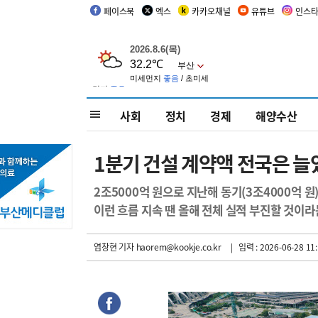
페이스북
엑스
카카오채널
유튜브
인스
사회
정치
경제
해양수산
1분기 건설 계약액 전국은 늘
2조5000억 원으로 지난해 동기(3조4000억 원)
이런 흐름 지속 땐 올해 전체 실적 부진할 것이라
염창현 기자
haorem@kookje.co.kr
| 입력 : 2026-06-28 11: