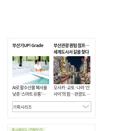
부산기UP! Grade
부산관광 퀀텀 점프…
세계도시서 길을 찾다
AI로 활수산물 폐사율
오사카·교토·나라 ‘간
낮춘 ‘스마트 유통’…
사이’의 힘…관광도 뭉
사막·산악지대 수출
쳐야 흥한다
도전
증시와이드
[전체보기]