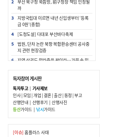
2
부산 북구청 쑥뜸방, 前구청장 책임 인정될
까
3
지방국립대 이르면 내년 신입생부터 ‘등록
금 0원’(종합)
4
[도청도설] 다대포 부산바다축제
5
법원, 단차 논란 북항 복합환승센터 공사중
지 관련 현장검증
6
지역 상권도 말라죽을 판이라…가뭄 속 밀
양물축제 강행 논란
7
통영시민 추석 전 35만 원 받는다
독자참여 게시판
8
해양수산부 신청사 북항재개발 부지에 짓
독자투고
|
기사제보
는다
인사
|
모임
|
개업
|
결혼
|
출산
|
동정
|
부고
9
산행안내
부산 철강공장 50대 노동자 추락사
|
산행후기
|
산행사진
등산
가이드
|
낚시
가이드
10
국힘 부산시당, ‘정이한 조력’ 시의원 윤리
위에…‘한동훈 지지’도 신고접수
[이슈]
홈플러스 사태