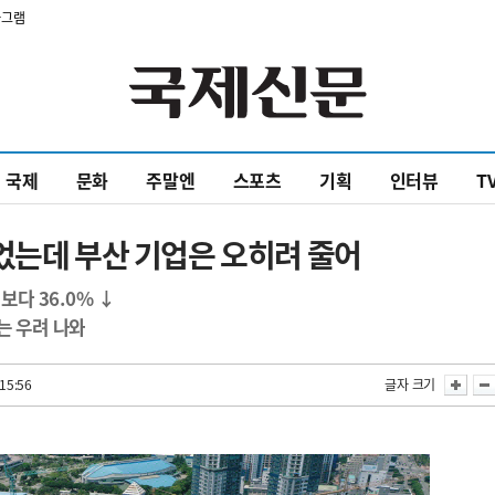
타그램
국제
문화
주말엔
스포츠
기획
인터뷰
T
었는데 부산 기업은 오히려 줄어
보다 36.0% ↓
는 우려 나와
15:56
글자 크기