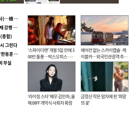
■ 검사 신분 버리고 직급하향(10년 이하 저연차 검사)…檢 중수청행 기피
■ 지역 상권도 말라죽을 판이라…가뭄 속 밀양물축제 강행 논란
(종합)
다시 그린다
‘스파이더맨’ 개봉 5일 만에 3
에어컨 없는 스카이캡슐·케
■ 국힘 부산시당, ‘정이한 조력’ 시의원 윤리위에…‘한동훈 지지’도 신고접수
00만 돌풍…박스오피스·예
이블카…외국인관광객 추억
비 부실
매율 동시 1위
대신 고역 될라
‘라이징 스타’ 배우 김민하, 올
금정산 작은 암자에 핀 ‘희망
해 BIFF 개막식 사회자 확정
의 꽃’