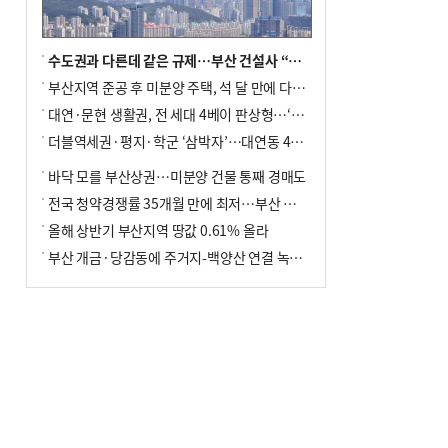
수도권과 다른데 같은 규제…부산 건설사 “쓰러지기 직전”
부산지역 준공 후 미분양 주택, 석 달 만에 다시 3000가구 넘어서
대연·문현 생활권, 전 세대 4베이 판상형…‘더샵 트리센트’ 내달 분양
더블역세권·평지·학군 ‘삼박자’…대연동 42층 브랜드 단지
바닥 모를 부산상권…미분양 건물 통째 경매도
전국 청약경쟁률 35개월 만에 최저…부산 미분양 ‘적체’ 심화
올해 상반기 부산지역 땅값 0.61% 올라
부산 개금·당감동에 주거지-백양산 연결 녹지 조성