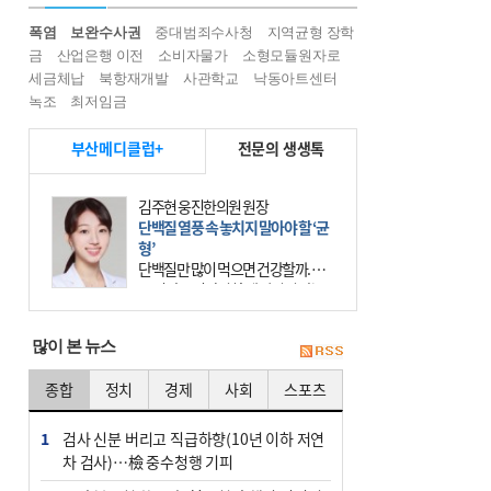
폭염
보완수사권
중대범죄수사청
지역균형 장학
금
산업은행 이전
소비자물가
소형모듈원자로
세금체납
북항재개발
사관학교
낙동아트센터
녹조
최저임금
부산메디클럽+
전문의 생생톡
김주현 웅진한의원 원장
단백질 열풍 속 놓치지 말아야 할 ‘균
형’
단백질만 많이 먹으면 건강할까. 요
즘 건강을 이야기할 때 빠지지 않는
키워드가 단백질이다. 헬스장을 다니
는 젊은 층부터 기초체력을 챙기려는
많이 본 뉴스
중·장년층까지 모두 “
종합
정치
경제
사회
스포츠
1
검사 신분 버리고 직급하향(10년 이하 저연
차 검사)…檢 중수청행 기피