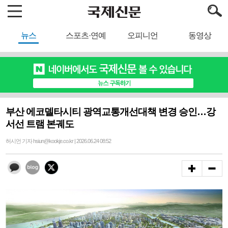
뉴스
스포츠·연예
오피니언
동영상
부산 에코델타시티 광역교통개선대책 변경 승인…강
서선 트램 본궤도
허시언 기자 hsiun@kookje.co.kr | 2026.06.24 08:52