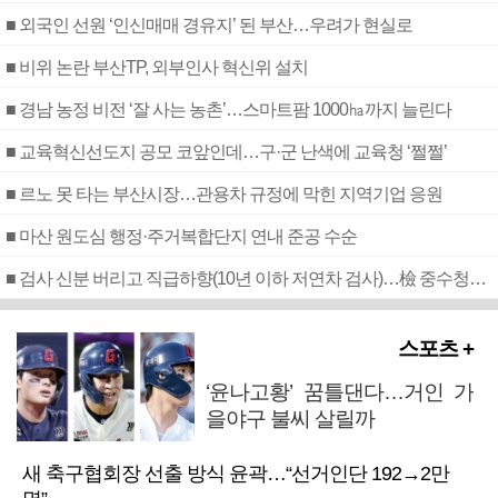
■ 외국인 선원 ‘인신매매 경유지’ 된 부산…우려가 현실로
■ 비위 논란 부산TP, 외부인사 혁신위 설치
■ 경남 농정 비전 ‘잘 사는 농촌’…스마트팜 1000㏊까지 늘린다
■ 교육혁신선도지 공모 코앞인데…구·군 난색에 교육청 ‘쩔쩔’
■ 르노 못 타는 부산시장…관용차 규정에 막힌 지역기업 응원
■ 마산 원도심 행정·주거복합단지 연내 준공 수순
■ 검사 신분 버리고 직급하향(10년 이하 저연차 검사)…檢 중수청행 기피
스포츠 +
‘윤나고황’ 꿈틀댄다…거인 가
을야구 불씨 살릴까
새 축구협회장 선출 방식 윤곽…“선거인단 192→2만