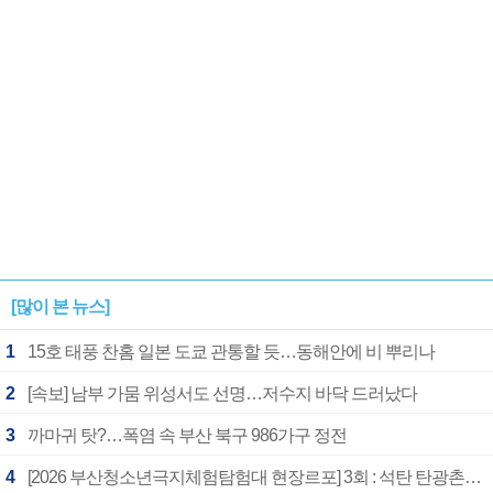
[많이 본 뉴스]
1
15호 태풍 찬홈 일본 도쿄 관통할 듯…동해안에 비 뿌리나
2
[속보] 남부 가뭄 위성서도 선명…저수지 바닥 드러났다
3
까마귀 탓?…폭염 속 부산 북구 986가구 정전
4
[2026 부산청소년극지체험탐험대 현장르포] 3회 : 석탄 탄광촌에서 북극 연구의 중심지로