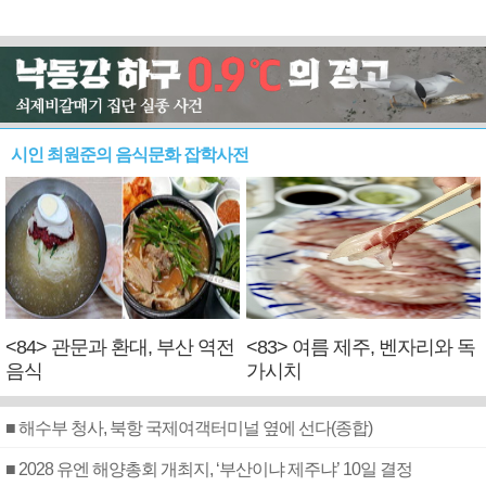
시인 최원준의 음식문화 잡학사전
<84> 관문과 환대, 부산 역전
<83> 여름 제주, 벤자리와 독
음식
가시치
■ 해수부 청사, 북항 국제여객터미널 옆에 선다(종합)
■ 2028 유엔 해양총회 개최지, ‘부산이냐 제주냐’ 10일 결정