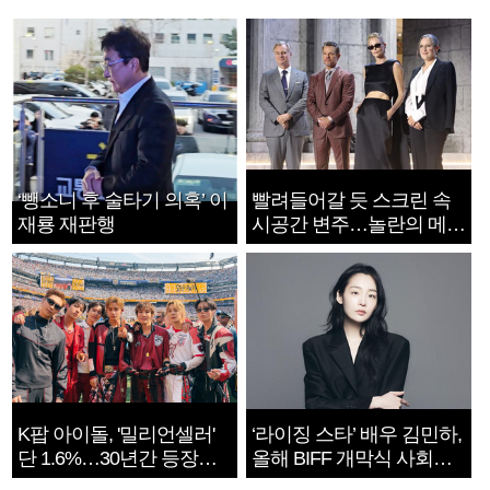
‘뺑소니 후 술타기 의혹’ 이
빨려들어갈 듯 스크린 속
재룡 재판행
시공간 변주…놀란의 메시
지는 ‘전쟁 속죄’
K팝 아이돌, '밀리언셀러'
‘라이징 스타’ 배우 김민하,
단 1.6%…30년간 등장
올해 BIFF 개막식 사회자
1182개팀 전수조사
확정