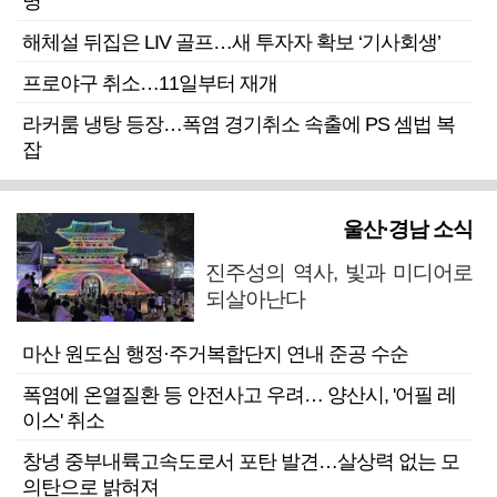
명”
해체설 뒤집은 LIV 골프…새 투자자 확보 ‘기사회생’
프로야구 취소…11일부터 재개
라커룸 냉탕 등장…폭염 경기취소 속출에 PS 셈법 복
잡
울산·경남 소식
진주성의 역사, 빛과 미디어로
되살아난다
마산 원도심 행정·주거복합단지 연내 준공 수순
폭염에 온열질환 등 안전사고 우려… 양산시, '어필 레
이스' 취소
창녕 중부내륙고속도로서 포탄 발견…살상력 없는 모
의탄으로 밝혀져