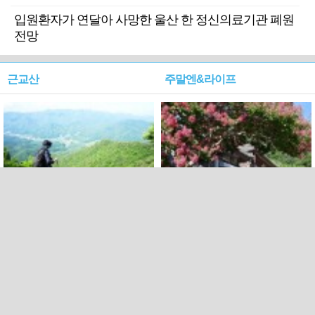
입원환자가 연달아 사망한 울산 한 정신의료기관 폐원
전망
근교산
주말엔&라이프
근교산&그너머…상주·문경
폭염보다 더 뜨거워라…100
청화산~시루봉
일을 붉게 불태울 ‘선비정신’
피었네
PC버전
엑스
페이스북
Copyright ⓒ 2015 All rights reserved by 국제신문