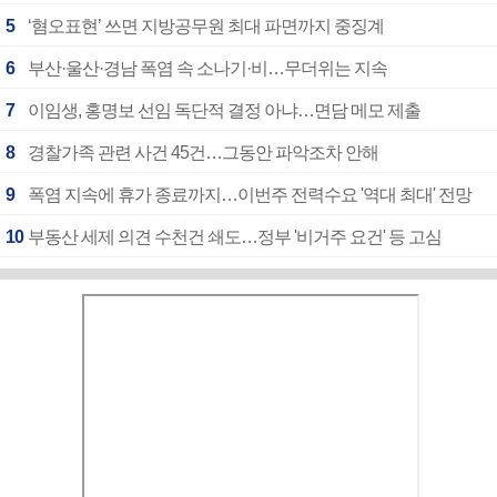
5
‘혐오표현’ 쓰면 지방공무원 최대 파면까지 중징계
6
부산·울산·경남 폭염 속 소나기·비…무더위는 지속
7
이임생, 홍명보 선임 독단적 결정 아냐…면담 메모 제출
8
경찰가족 관련 사건 45건…그동안 파악조차 안해
9
폭염 지속에 휴가 종료까지…이번주 전력수요 '역대 최대' 전망
10
부동산 세제 의견 수천건 쇄도…정부 '비거주 요건' 등 고심