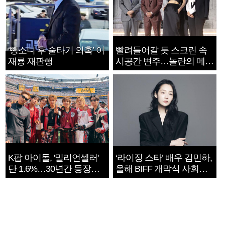
‘뺑소니 후 술타기 의혹’ 이
빨려들어갈 듯 스크린 속
재룡 재판행
시공간 변주…놀란의 메시
지는 ‘전쟁 속죄’
K팝 아이돌, '밀리언셀러'
‘라이징 스타’ 배우 김민하,
단 1.6%…30년간 등장
올해 BIFF 개막식 사회자
1182개팀 전수조사
확정