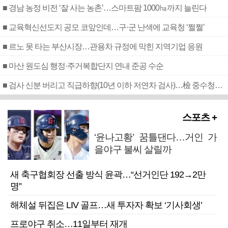
■ 경남 농정 비전 ‘잘 사는 농촌’…스마트팜 1000㏊까지 늘린다
■ 교육혁신선도지 공모 코앞인데…구·군 난색에 교육청 ‘쩔쩔’
■ 르노 못 타는 부산시장…관용차 규정에 막힌 지역기업 응원
■ 마산 원도심 행정·주거복합단지 연내 준공 수순
■ 검사 신분 버리고 직급하향(10년 이하 저연차 검사)…檢 중수청행 기피
스포츠 +
‘윤나고황’ 꿈틀댄다…거인 가
을야구 불씨 살릴까
새 축구협회장 선출 방식 윤곽…“선거인단 192→2만
명”
해체설 뒤집은 LIV 골프…새 투자자 확보 ‘기사회생’
프로야구 취소…11일부터 재개