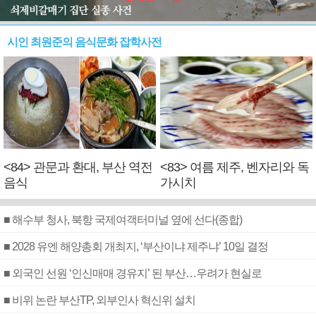
시인 최원준의 음식문화 잡학사전
<84> 관문과 환대, 부산 역전
<83> 여름 제주, 벤자리와 독
음식
가시치
■ 해수부 청사, 북항 국제여객터미널 옆에 선다(종합)
■ 2028 유엔 해양총회 개최지, ‘부산이냐 제주냐’ 10일 결정
■ 외국인 선원 ‘인신매매 경유지’ 된 부산…우려가 현실로
■ 비위 논란 부산TP, 외부인사 혁신위 설치