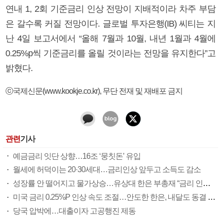
연내 1, 2회 기준금리 인상 전망이 지배적이라 차주 부담
은 갈수록 커질 전망이다. 글로벌 투자은행(IB) 씨티는 지
난 4일 보고서에서 “올해 7월과 10월, 내년 1월과 4월에
0.25%p씩 기준금리를 올릴 것이라는 전망을 유지한다”고
밝혔다.
ⓒ국제신문(www.kookje.co.kr), 무단 전재 및 재배포 금지
관련
기사
예금금리 잇단 상향…16조 ‘뭉칫돈’ 유입
월세에 허덕이는 20·30세대…금리인상 앞두고 소득도 감소
성장률 안 떨어지고 물가상승…유상대 한은 부총재 “금리 인상 고민할 때”(종합)
미국 금리 0.25%P 인상 속도 조절…안도한 한은, 내달도 동결 가능성
당국 압박에…대출이자 고공행진 제동