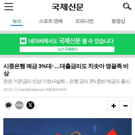
뉴스
스포츠·연예
오피니언
동영상
시중은행 예금 3%대↑…대출금리도 치솟아 영끌족 비
상
한은 기준금리 인상 기정사실화…은행 금리 3% 중반 예금도 출시
정지윤 기자 stopx@kookje.co.kr | 2026.06.18 18:42