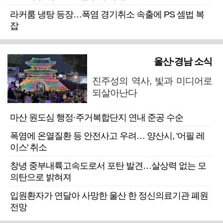
라커룸 냉탕 등장…폭염 경기취소 속출에 PS 셈법 복
잡
울산·경남 소식
진주성의 역사, 빛과 미디어로
되살아난다
마산 원도심 행정·주거복합단지 연내 준공 수순
폭염에 온열질환 등 안전사고 우려… 양산시, '어필 레
이스' 취소
창녕 중부내륙고속도로서 포탄 발견…살상력 없는 모
의탄으로 밝혀져
입원환자가 연달아 사망한 울산 한 정신의료기관 폐원
전망