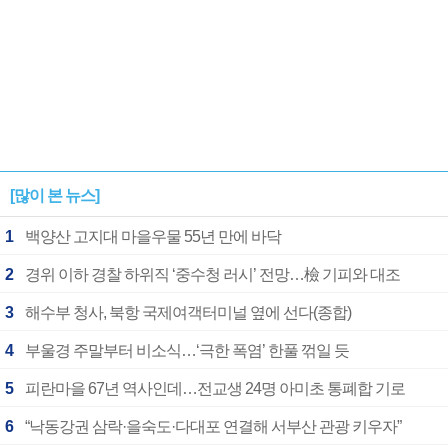
[많이 본 뉴스]
1
백양산 고지대 마을우물 55년 만에 바닥
2
경위 이하 경찰 하위직 ‘중수청 러시’ 전망…檢 기피와 대조
3
해수부 청사, 북항 국제여객터미널 옆에 선다(종합)
4
부울경 주말부터 비소식…‘극한 폭염’ 한풀 꺾일 듯
5
피란마을 67년 역사인데…전교생 24명 아미초 통폐합 기로
6
“낙동강권 삼락·을숙도·다대포 연결해 서부산 관광 키우자”