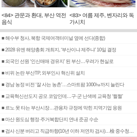
<84> 관문과 환대, 부산 역전
<83> 여름 제주, 벤자리와 독
음식
가시치
■ 해수부 청사, 북항 국제여객터미널 옆에 선다(종합)
■ 2028 유엔 해양총회 개최지, ‘부산이냐 제주냐’ 10일 결정
■ 외국인 선원 ‘인신매매 경유지’ 된 부산…우려가 현실로
■ 비위 논란 부산TP, 외부인사 혁신위 설치
■ 경남 농정 비전 ‘잘 사는 농촌’…스마트팜 1000㏊까지 늘린다
■ 교육혁신선도지 공모 코앞인데…구·군 난색에 교육청 ‘쩔쩔’
■ 르노 못 타는 부산시장…관용차 규정에 막힌 지역기업 응원
■ 마산 원도심 행정·주거복합단지 연내 준공 수순
■ 검사 신분 버리고 직급하향(10년 이하 저연차 검사)…檢 중수청행 기피