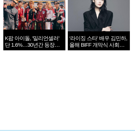
K팝 아이돌, '밀리언셀러'
‘라이징 스타’ 배우 김민하,
단 1.6%…30년간 등장
올해 BIFF 개막식 사회자
1182개팀 전수조사
확정