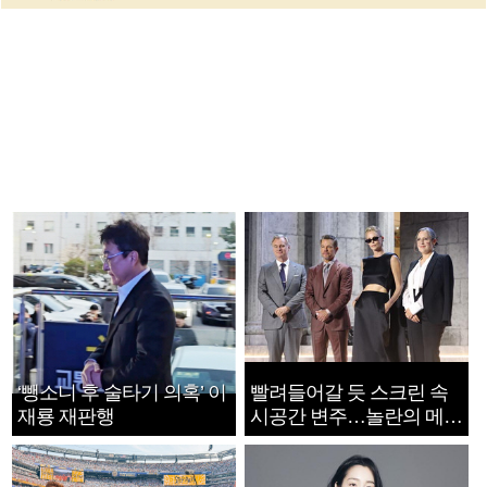
‘뺑소니 후 술타기 의혹’ 이
빨려들어갈 듯 스크린 속
재룡 재판행
시공간 변주…놀란의 메시
지는 ‘전쟁 속죄’