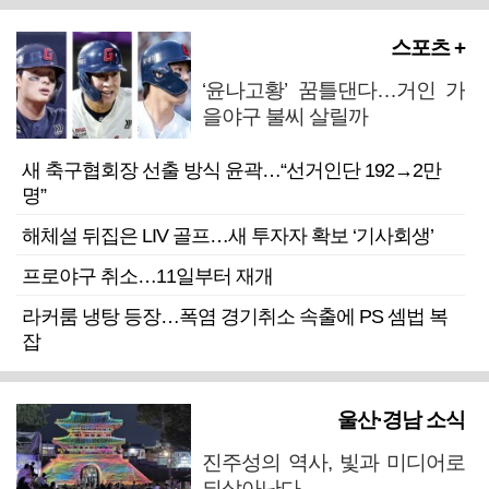
스포츠 +
‘윤나고황’ 꿈틀댄다…거인 가
을야구 불씨 살릴까
새 축구협회장 선출 방식 윤곽…“선거인단 192→2만
명”
해체설 뒤집은 LIV 골프…새 투자자 확보 ‘기사회생’
프로야구 취소…11일부터 재개
라커룸 냉탕 등장…폭염 경기취소 속출에 PS 셈법 복
잡
울산·경남 소식
진주성의 역사, 빛과 미디어로
되살아난다