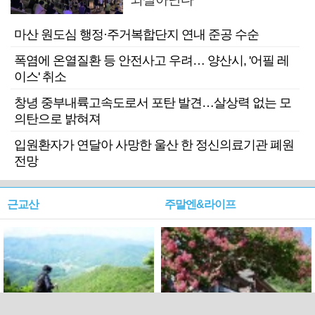
마산 원도심 행정·주거복합단지 연내 준공 수순
폭염에 온열질환 등 안전사고 우려… 양산시, '어필 레
이스' 취소
창녕 중부내륙고속도로서 포탄 발견…살상력 없는 모
의탄으로 밝혀져
입원환자가 연달아 사망한 울산 한 정신의료기관 폐원
전망
근교산
주말엔&라이프