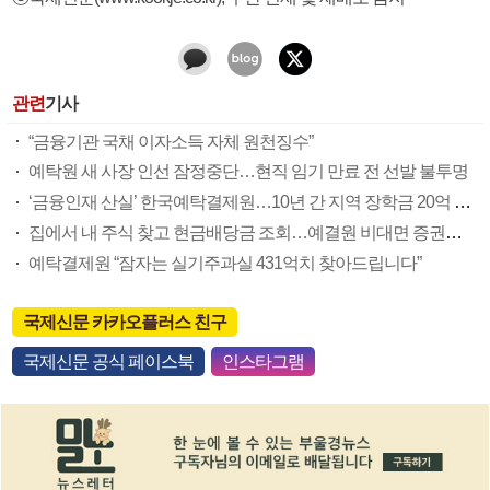
관련
기사
“금융기관 국채 이자소득 자체 원천징수”
예탁원 새 사장 인선 잠정중단…현직 임기 만료 전 선발 불투명
‘금융인재 산실’ 한국예탁결제원…10년 간 지역 장학금 20억 지원
집에서 내 주식 찾고 현금배당금 조회…예결원 비대면 증권대행 서비스 주목
예탁결제원 “잠자는 실기주과실 431억치 찾아드립니다”
국제신문 카카오플러스 친구
국제신문 공식 페이스북
인스타그램