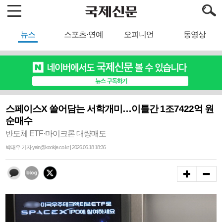
뉴스
스포츠·연예
오피니언
동영상
스페이스X 쓸어담는 서학개미…이틀간 1조7422억 원
순매수
반도체 ETF·마이크론 대량매도
박태우 기자 yain@kookje.co.kr | 2026.06.18 18:36