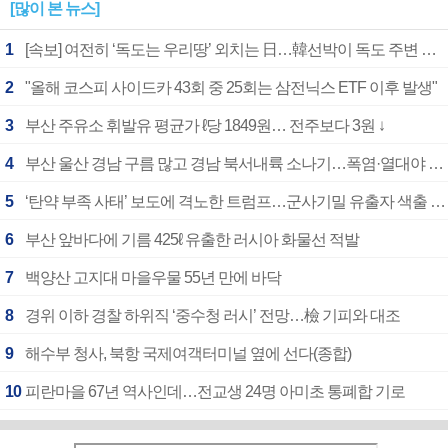
[많이 본 뉴스]
1
[속보] 여전히 ‘독도는 우리땅’ 외치는 日…韓선박이 독도 주변 해양조사 활동하자 반발
2
"올해 코스피 사이드카 43회 중 25회는 삼전닉스 ETF 이후 발생"
3
부산 주유소 휘발유 평균가 ℓ당 1849원… 전주보다 3원 ↓
4
부산 울산 경남 구름 많고 경남 북서내륙 소나기…폭염·열대야 계속
5
‘탄약 부족 사태’ 보도에 격노한 트럼프…군사기밀 유출자 색출 지시
6
부산 앞바다에 기름 425ℓ 유출한 러시아 화물선 적발
7
백양산 고지대 마을우물 55년 만에 바닥
8
경위 이하 경찰 하위직 ‘중수청 러시’ 전망…檢 기피와 대조
9
해수부 청사, 북항 국제여객터미널 옆에 선다(종합)
10
피란마을 67년 역사인데…전교생 24명 아미초 통폐합 기로