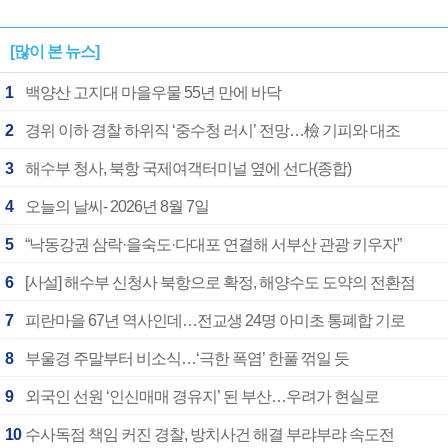
[많이 본 뉴스]
1
백양산 고지대 마을우물 55년 만에 바닥
2
경위 이하 경찰 하위직 ‘중수청 러시’ 전망…檢 기피와 대조
3
해수부 청사, 북항 국제여객터미널 옆에 선다(종합)
4
오늘의 날씨- 2026년 8월 7일
5
“낙동강권 삼락·을숙도·다대포 연결해 서부산 관광 키우자”
6
[사설] 해수부 신청사 북항으로 확정, 해양수도 도약의 전환점
7
피란마을 67년 역사인데…전교생 24명 아미초 통폐합 기로
8
부울경 주말부터 비소식…‘극한 폭염’ 한풀 꺾일 듯
9
외국인 선원 ‘인신매매 경유지’ 된 부산…우려가 현실로
10
수사독점 책임 커진 경찰, 방치사건 해결 부랴부랴 속도전