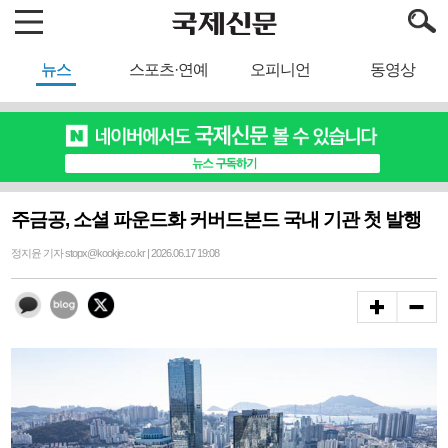
뉴스
스포츠·연예
오피니언
동영상
주금공, 소셜 파운드화 커버드본드 국내 기관 첫 발행
정지윤 기자 stopx@kookje.co.kr | 2026.06.17 19:08