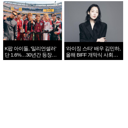
지는 ‘전쟁 속죄’
K팝 아이돌, '밀리언셀러'
‘라이징 스타’ 배우 김민하,
단 1.6%…30년간 등장
올해 BIFF 개막식 사회자
1182개팀 전수조사
확정