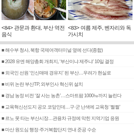
<84> 관문과 환대, 부산 역전
<83> 여름 제주, 벤자리와 독
음식
가시치
■ 해수부 청사, 북항 국제여객터미널 옆에 선다(종합)
■ 2028 유엔 해양총회 개최지, ‘부산이냐 제주냐’ 10일 결정
■ 외국인 선원 ‘인신매매 경유지’ 된 부산…우려가 현실로
■ 비위 논란 부산TP, 외부인사 혁신위 설치
■ 경남 농정 비전 ‘잘 사는 농촌’…스마트팜 1000㏊까지 늘린다
■ 교육혁신선도지 공모 코앞인데…구·군 난색에 교육청 ‘쩔쩔’
■ 르노 못 타는 부산시장…관용차 규정에 막힌 지역기업 응원
■ 마산 원도심 행정·주거복합단지 연내 준공 수순