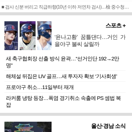
■ 검사 신분 버리고 직급하향(10년 이하 저연차 검사)…檢 중수청행 기피
스포츠 +
‘윤나고황’ 꿈틀댄다…거인 가
을야구 불씨 살릴까
새 축구협회장 선출 방식 윤곽…“선거인단 192→2만
명”
해체설 뒤집은 LIV 골프…새 투자자 확보 ‘기사회생’
프로야구 취소…11일부터 재개
라커룸 냉탕 등장…폭염 경기취소 속출에 PS 셈법 복
잡
울산·경남 소식