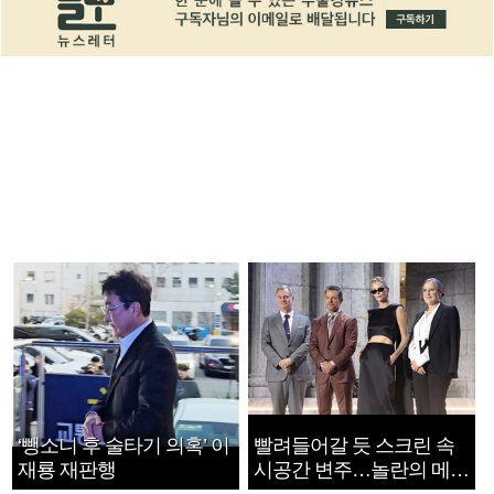
‘뺑소니 후 술타기 의혹’ 이
빨려들어갈 듯 스크린 속
재룡 재판행
시공간 변주…놀란의 메시