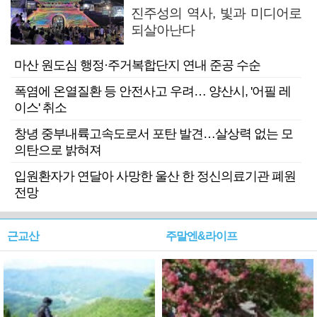
진주성의 역사, 빛과 미디어로
되살아난다
마산 원도심 행정·주거복합단지 연내 준공 수순
폭염에 온열질환 등 안전사고 우려… 양산시, '어필 레
이스' 취소
창녕 중부내륙고속도로서 포탄 발견…살상력 없는 모
의탄으로 밝혀져
입원환자가 연달아 사망한 울산 한 정신의료기관 폐원
전망
근교산
주말엔&라이프