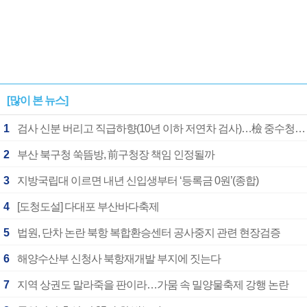
[많이 본 뉴스]
1
검사 신분 버리고 직급하향(10년 이하 저연차 검사)…檢 중수청행 기피
2
부산 북구청 쑥뜸방, 前구청장 책임 인정될까
3
지방국립대 이르면 내년 신입생부터 ‘등록금 0원’(종합)
4
[도청도설] 다대포 부산바다축제
5
법원, 단차 논란 북항 복합환승센터 공사중지 관련 현장검증
6
해양수산부 신청사 북항재개발 부지에 짓는다
7
지역 상권도 말라죽을 판이라…가뭄 속 밀양물축제 강행 논란