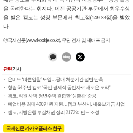
을 독려한다는 취지다. 이전 공공기관 부문에서 최우수상
을 받은 캠코는 성장 부문에서 최고점(149.33점)을 받았
다.
ⓒ국제신문(www.kookje.co.kr), 무단 전재 및 재배포 금지
관련
기사
온비드 ‘빠른입찰’ 도입…공매 처분기간 절반 단축
창립 64주년 캠코 “국민 경제적 동반자로 새로운 도약”
캠코, 직원 사택·청년주택 결합한 ‘생활관’ 준공
폐업비용 최대 400만 원 지원…캠코·부산시, 새출발기금 사업
캠코, 지방은행 부실채권 정리 2172억 펀드 조성
국제신문 카카오플러스 친구