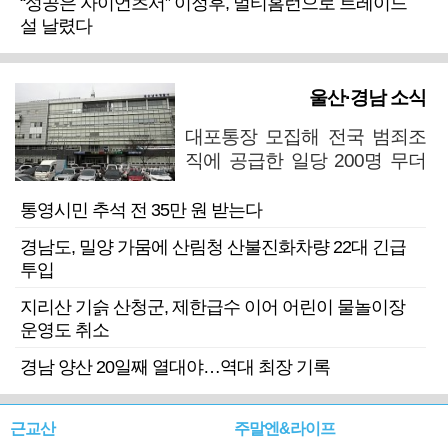
“성공은 자이언츠서” 이정후, 멀티홈런으로 트레이드
설 날렸다
울산·경남 소식
대포통장 모집해 전국 범죄조
직에 공급한 일당 200명 무더
기 검거
통영시민 추석 전 35만 원 받는다
경남도, 밀양 가뭄에 산림청 산불진화차량 22대 긴급
투입
지리산 기슭 산청군, 제한급수 이어 어린이 물놀이장
운영도 취소
경남 양산 20일째 열대야…역대 최장 기록
근교산
주말엔&라이프