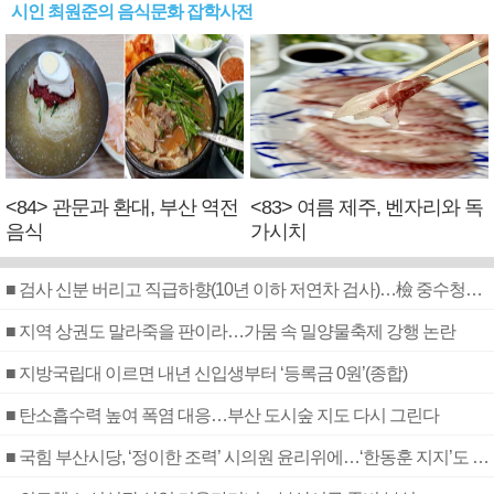
시인 최원준의 음식문화 잡학사전
<84> 관문과 환대, 부산 역전
<83> 여름 제주, 벤자리와 독
음식
가시치
■ 검사 신분 버리고 직급하향(10년 이하 저연차 검사)…檢 중수청행 기피
■ 지역 상권도 말라죽을 판이라…가뭄 속 밀양물축제 강행 논란
■ 지방국립대 이르면 내년 신입생부터 ‘등록금 0원’(종합)
■ 탄소흡수력 높여 폭염 대응…부산 도시숲 지도 다시 그린다
■ 국힘 부산시당, ‘정이한 조력’ 시의원 윤리위에…‘한동훈 지지’도 신고접수