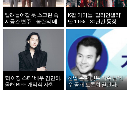
빨려들어갈 듯 스크린 속
K팝 아이돌, '밀리언셀러'
시공간 변주…놀란의 메시
단 1.6%…30년간 등장
지는 ‘전쟁 속죄’
1182개팀 전수조사
‘라이징 스타’ 배우 김민하,
친일 논란 빚은 가수 남인
올해 BIFF 개막식 사회자
수 공개 토론회 열린다.
확정