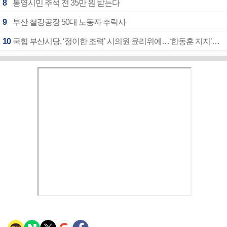
8
통영시민 추석 전 35만 원 받는다
9
부산 철강공장 50대 노동자 추락사
10
국힘 부산시당, ‘정이한 조력’ 시의원 윤리위에…‘한동훈 지지’도 신고접수