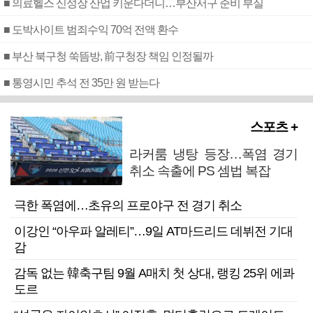
■ 의료헬스 신성장 산업 키운다더니…부산서구 준비 부실
■ 도박사이트 범죄수익 70억 전액 환수
■ 부산 북구청 쑥뜸방, 前구청장 책임 인정될까
■ 통영시민 추석 전 35만 원 받는다
스포츠 +
라커룸 냉탕 등장…폭염 경기
취소 속출에 PS 셈법 복잡
극한 폭염에…초유의 프로야구 전 경기 취소
이강인 “아우파 알레티”…9일 AT마드리드 데뷔전 기대
감
감독 없는 韓축구팀 9월 A매치 첫 상대, 랭킹 25위 에콰
도르