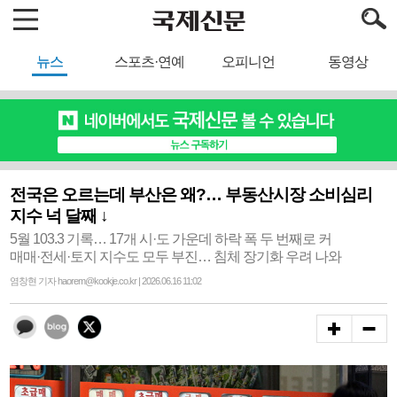
뉴스
스포츠·연예
오피니언
동영상
전국은 오르는데 부산은 왜?… 부동산시장 소비심리
지수 넉 달째 ↓
5월 103.3 기록… 17개 시·도 가운데 하락 폭 두 번째로 커
매매·전세·토지 지수도 모두 부진… 침체 장기화 우려 나와
염창현 기자 haorem@kookje.co.kr | 2026.06.16 11:02