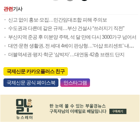
관련
기사
신고 없이 홍보·모집…민간임대조합 피해 주의보
수도권과 다른데 같은 규제…부산 건설사 “쓰러지기 직전”
부산지역 준공 후 미분양 주택, 석 달 만에 다시 3000가구 넘어서
대연·문현 생활권, 전 세대 4베이 판상형…‘더샵 트리센트’ 내달 분양
더블역세권·평지·학군 ‘삼박자’…대연동 42층 브랜드 단지
국제신문 카카오플러스 친구
국제신문 공식 페이스북
인스타그램