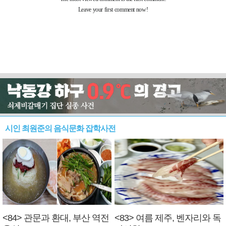
시인 최원준의 음식문화 잡학사전
<84> 관문과 환대, 부산 역전
<83> 여름 제주, 벤자리와 독