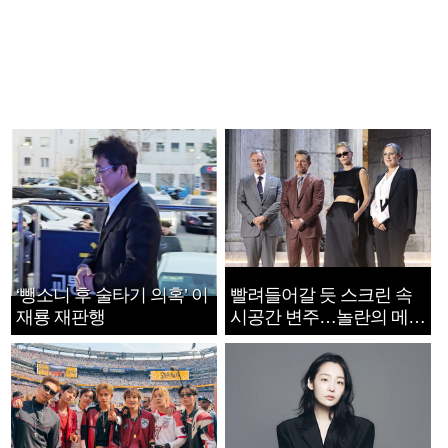
‘뺑소니 후 술타기 의혹’ 이
빨려들어갈 듯 스크린 속
재룡 재판행
시공간 변주…놀란의 메시
지는 ‘전쟁 속죄’