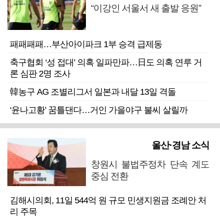
“이강인 서울서 새 출발 응원”
패패패패…부산아이파크 1부 승격 급제동
축구협회 ‘성 접대’ 의혹 일파만파…日도 의혹 연루 거
론 심판 2명 조사
韓농구 AG 조별리그서 일본과 내달 13일 격돌
‘윤나고황’ 꿈틀댄다…거인 가을야구 불씨 살릴까
울산·경남 소식
창원시 불법주정차 단속 계도
중심 전환
김해시의회, 11일 544억 원 규모 민생지원금 조례안 처
리 주목