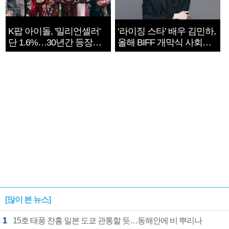
K팝 아이돌, '밀리언셀러'
‘라이징 스타’ 배우 김민하,
단 1.6%…30년간 등장
올해 BIFF 개막식 사회자
1182개팀 전수조사
확정
[많이 본 뉴스]
1
15호 태풍 찬홈 일본 도쿄 관통할 듯…동해안에 비 뿌리나