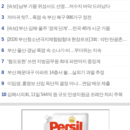
2
[속보] 남부 가뭄 위성서도 선명…저수지 바닥 드러났다
3
까마귀 탓?…폭염 속 부산 북구 986가구 정전
4
[속보] 부산·김해·울주 ‘경계 단계’…전국 48개 시군 가뭄
5
[2026 부산청소년극지체험탐험대 현장르포] 3회 : 석탄 탄광촌에서 북극 연구의 중심지로
6
부산·울산·경남 폭염 속 소나기·비…무더위는 지속
7
‘혐오표현’ 쓰면 지방공무원 최대 파면까지 중징계
8
부산 해운대구 아파트 14층서 불…실외기 과열 추정
9
이임생, 홍명보 선임 독단적 결정 아냐…면담 메모 제출
10
김해시의회, 11일 544억 원 규모 민생지원금 조례안 처리 주목