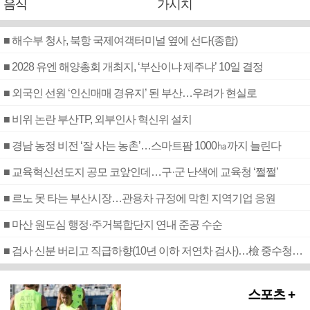
음식
가시치
■ 해수부 청사, 북항 국제여객터미널 옆에 선다(종합)
■ 2028 유엔 해양총회 개최지, ‘부산이냐 제주냐’ 10일 결정
■ 외국인 선원 ‘인신매매 경유지’ 된 부산…우려가 현실로
■ 비위 논란 부산TP, 외부인사 혁신위 설치
■ 경남 농정 비전 ‘잘 사는 농촌’…스마트팜 1000㏊까지 늘린다
■ 교육혁신선도지 공모 코앞인데…구·군 난색에 교육청 ‘쩔쩔’
■ 르노 못 타는 부산시장…관용차 규정에 막힌 지역기업 응원
■ 마산 원도심 행정·주거복합단지 연내 준공 수순
■ 검사 신분 버리고 직급하향(10년 이하 저연차 검사)…檢 중수청행 기피
스포츠 +