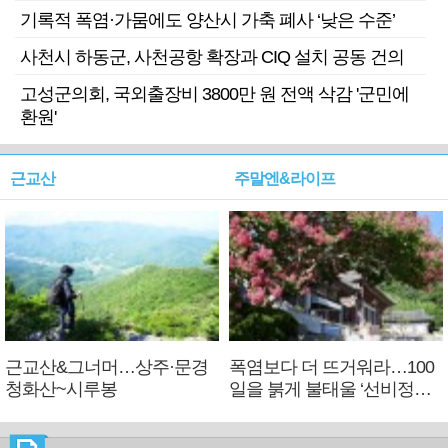
기록적 폭염·가뭄에도 양산시 가축 폐사 ‘낮은 수준’
사천시 하동군, 사천공항 확장과 CIQ 설치 공동 건의
고성군의회, 국외출장비 3800만 원 전액 삭감 '군민에
환원'
근교산
주말엔&라이프
근교산&그너머…상주·문경
폭염보다 더 뜨거워라…100
청화산~시루봉
일을 붉게 불태울 ‘선비정신’
피었네