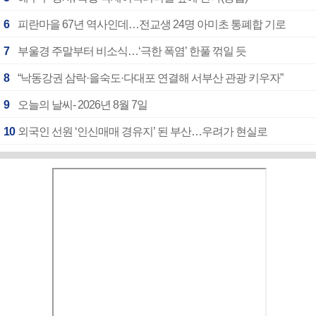
6
피란마을 67년 역사인데…전교생 24명 아미초 통폐합 기로
7
부울경 주말부터 비소식…‘극한 폭염’ 한풀 꺾일 듯
8
“낙동강권 삼락·을숙도·다대포 연결해 서부산 관광 키우자”
9
오늘의 날씨- 2026년 8월 7일
10
외국인 선원 ‘인신매매 경유지’ 된 부산…우려가 현실로