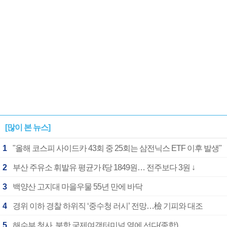
[많이 본 뉴스]
1
"올해 코스피 사이드카 43회 중 25회는 삼전닉스 ETF 이후 발생"
2
부산 주유소 휘발유 평균가 ℓ당 1849원… 전주보다 3원 ↓
3
백양산 고지대 마을우물 55년 만에 바닥
4
경위 이하 경찰 하위직 ‘중수청 러시’ 전망…檢 기피와 대조
5
해수부 청사, 북항 국제여객터미널 옆에 선다(종합)