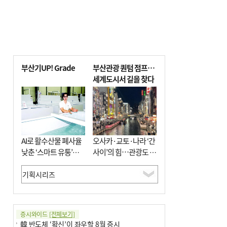
부산기UP! Grade
부산관광 퀀텀 점프…
세계도시서 길을 찾다
AI로 활수산물 폐사율
오사카·교토·나라 ‘간
낮춘 ‘스마트 유통’…
사이’의 힘…관광도 뭉
사막·산악지대 수출
쳐야 흥한다
도전
증시와이드
[전체보기]
韓 반도체 ‘확신’이 좌우할 8월 증시