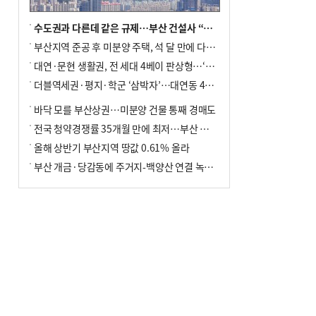
수도권과 다른데 같은 규제…부산 건설사 “쓰러지기 직전”
부산지역 준공 후 미분양 주택, 석 달 만에 다시 3000가구 넘어서
대연·문현 생활권, 전 세대 4베이 판상형…‘더샵 트리센트’ 내달 분양
더블역세권·평지·학군 ‘삼박자’…대연동 42층 브랜드 단지
바닥 모를 부산상권…미분양 건물 통째 경매도
전국 청약경쟁률 35개월 만에 최저…부산 미분양 ‘적체’ 심화
올해 상반기 부산지역 땅값 0.61% 올라
부산 개금·당감동에 주거지-백양산 연결 녹지 조성