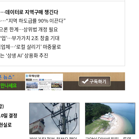
킹…데이터로 지역구매 챙긴다
수…“지역 하도급률 90% 이끈다”
으론 한계…상위법 개정 필요
‘업’…부가가치 2조 창출 기대
역업체…‘로컬 살리기’ 마중물로
 ‘상생 AI’ 상용화 추진
합)
10일 결정
 현실로