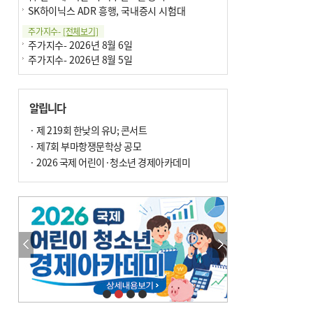
SK하이닉스 ADR 흥행, 국내증시 시험대
주가지수-
[전체보기]
주가지수- 2026년 8월 6일
주가지수- 2026년 8월 5일
알립니다
· 제 219회 한낮의 유U; 콘서트
· 제7회 부마항쟁문학상 공모
· 2026 국제 어린이·청소년 경제아카데미