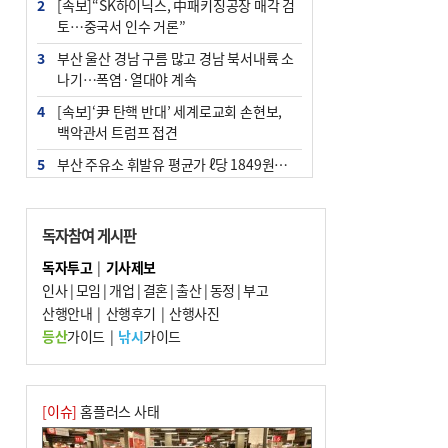
2
[속보]“SK하이닉스, 中패키징공장 매각 검
토…중국서 인수 거론”
3
부산 울산 경남 구름 많고 경남 북서내륙 소
나기…폭염·열대야 계속
4
[속보]‘尹 탄핵 반대’ 세계로교회 손현보,
백악관서 트럼프 접견
5
부산 주유소 휘발유 평균가 ℓ당 1849원…
전주보다 3원 ↓
6
‘탄약 부족 사태’ 보도에 격노한 트럼프…
독자참여 게시판
군사기밀 유출자 색출 지시
독자투고
|
기사제보
7
[속보] ‘심판 성접대’ 논란 축구협회 공식 사
인사
|
모임
|
개업
|
결혼
|
출산
|
동정
|
부고
과…“현재는 부적절 행위 없어”
산행안내
|
산행후기
|
산행사진
8
"올해 코스피 사이드카 43회 중 25회는 삼
등산
가이드
|
낚시
가이드
전닉스 ETF 이후 발생"
9
노후 상수도관 파열에 폭염 속 사상구 2300
여 가구 6시간 단수
[이슈]
홈플러스 사태
10
서울 중랑구서 흉기 난동…60대 남성 2명