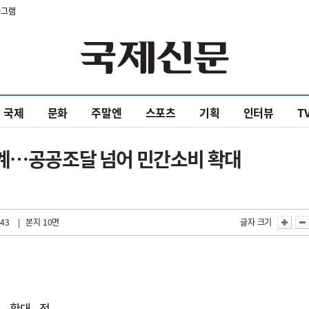
타그램
국제
문화
주말엔
스포츠
기획
인터뷰
T
연계…공공조달 넘어 민간소비 확대
:43
| 본지 10면
글자 크기
장
매 확대 정