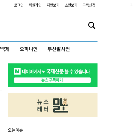
2
로그인
회원가입
지면보기
초판보기
구독신청
V국제
오피니언
부산말사전
오늘
이슈