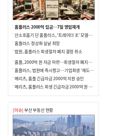
사망
홈플러스 2000억 입금…7일 영업재개
산소호흡기 단 홈플러스, ‘트레이더 조’ 모델로 살아날까
홈플러스 정상화 실낱 희망
법원, 홈플러스 회생절차 폐지 결정 취소
홈플, 2000억 원 자금 마련…회생절차 폐지에 즉시항고(종합)
홈플러스, 법원에 즉시항고…기업회생 ‘재도전’
메리츠, 홈플 긴급자금 2000억 지원 승인
메리츠, 홈플러스 회생 긴급자금 2000억 원 지원 승인
[이슈]
부산 부동산 현황