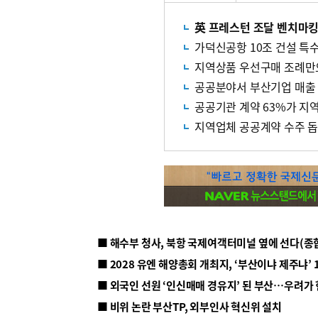
英 프레스턴 조달 벤치마
가덕신공항 10조 건설 특
지역상품 우선구매 조례만
공공분야서 부산기업 매출 
공공기관 계약 63%가 지
지역업체 공공계약 수주 돕는
■ 해수부 청사, 북항 국제여객터미널 옆에 선다(종
■ 2028 유엔 해양총회 개최지, ‘부산이냐 제주냐’ 
■ 외국인 선원 ‘인신매매 경유지’ 된 부산…우려가
■ 비위 논란 부산TP, 외부인사 혁신위 설치