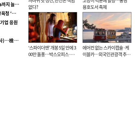
까마귀 탓 정전, 한전은 책임
고양이 덕분에 힐링…통영
■ 경남 농정 비전 ‘잘 사는 농촌’…스마트팜 1000㏊까지 늘린다
없다?
용호도서 축제
■ 교육혁신선도지 공모 코앞인데…구·군 난색에 교육청 ‘쩔쩔’
역기업 응원
■ 검사 신분 버리고 직급하향(10년 이하 저연차 검사)…檢 중수청행 기피
‘스파이더맨’ 개봉 5일 만에 3
에어컨 없는 스카이캡슐·케
00만 돌풍…박스오피스·예
이블카…외국인관광객 추억
매율 동시 1위
대신 고역 될라