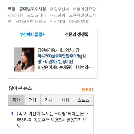
폭염
중대범죄수사청
해양수산부
더불어민주당
전당대회
르노코리아
부산관광
교육혁신선도지
역
극지해양미래포럼
인신매매
UN해양총회
부산메디클럽+
전문의 생생톡
장민희김용기내과의원과장
하루 500㎉ 줄이면 한주 0.5㎏ 감
량…비만치료는 장기전
비만은 이제 더는 체중이나 체형의 문
제가 아니다. 하나의 질병으로 인지
하고 치료와 관리를 해야 한다. 세계
보건기구(WHO)는 이미 1994년 비만
많이 본 뉴스
을 인류의 중요한
종합
정치
경제
사회
스포츠
1
[속보] 여전히 ‘독도는 우리땅’ 외치는 日…
韓선박이 독도 주변 해양조사 활동하자 반
발