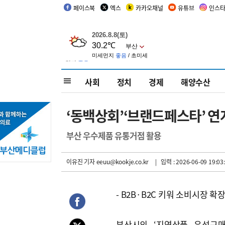
페이스북
엑스
카카오채널
유튜브
인스
사회
정치
경제
해양수산
‘동백상회’‘브랜드페스타’ 
부산 우수제품 유통거점 활용
이유진 기자
eeuu@kookje.co.kr
| 입력 : 2026-06-09 19:03
- B2B·B2C 키워 소비시장 확
부산시의 ‘지역상품 우선구