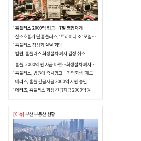
사망
홈플러스 2000억 입금…7일 영업재개
산소호흡기 단 홈플러스, ‘트레이더 조’ 모델로 살아날까
홈플러스 정상화 실낱 희망
법원, 홈플러스 회생절차 폐지 결정 취소
홈플, 2000억 원 자금 마련…회생절차 폐지에 즉시항고(종합)
홈플러스, 법원에 즉시항고…기업회생 ‘재도전’
메리츠, 홈플 긴급자금 2000억 지원 승인
메리츠, 홈플러스 회생 긴급자금 2000억 원 지원 승인
[이슈]
부산 부동산 현황