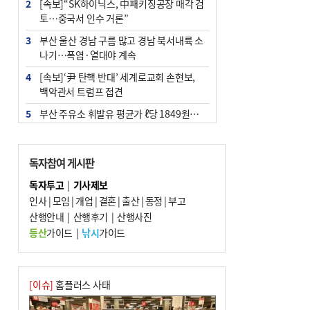
2
[속보]“SK하이닉스, 中패키징공장 매각 검
토…중국서 인수 거론”
3
부산 울산 경남 구름 많고 경남 북서내륙 소
나기…폭염·열대야 계속
4
[속보]‘尹 탄핵 반대’ 세계로교회 손현보,
백악관서 트럼프 접견
5
부산 주유소 휘발유 평균가 ℓ당 1849원…
전주보다 3원 ↓
6
‘탄약 부족 사태’ 보도에 격노한 트럼프…
독자참여 게시판
군사기밀 유출자 색출 지시
독자투고
|
기사제보
7
[속보] ‘심판 성접대’ 논란 축구협회 공식 사
인사
|
모임
|
개업
|
결혼
|
출산
|
동정
|
부고
과…“현재는 부적절 행위 없어”
산행안내
|
산행후기
|
산행사진
8
"올해 코스피 사이드카 43회 중 25회는 삼
등산
가이드
|
낚시
가이드
전닉스 ETF 이후 발생"
9
노후 상수도관 파열에 폭염 속 사상구 2300
여 가구 6시간 단수
[이슈]
홈플러스 사태
10
서울 중랑구서 흉기 난동…60대 남성 2명