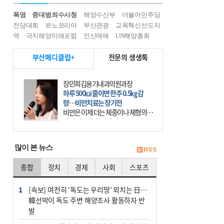
폭염
중대범죄수사청
해양수산부
더불어민주당
전당대회
르노코리아
부산관광
교육혁신선도지
역
극지해양미래포럼
인신매매
UN해양총회
부산메디클럽+
전문의 생생톡
장민희김용기내과의원과장
하루 500㎉ 줄이면 한주 0.5㎏ 감
량…비만치료는 장기전
비만은 이제 더는 체중이나 체형의 문
제가 아니다. 하나의 질병으로 인지
하고 치료와 관리를 해야 한다. 세계
보건기구(WHO)는 이미 1994년 비만
많이 본 뉴스
을 인류의 중요한
종합
정치
경제
사회
스포츠
1
[속보] 여전히 ‘독도는 우리땅’ 외치는 日…
韓선박이 독도 주변 해양조사 활동하자 반
발