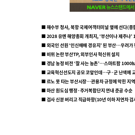
■ 해수부 청사, 북항 국제여객터미널 옆에 선다(종
■ 2028 유엔 해양총회 개최지, ‘부산이냐 제주냐’ 
■ 외국인 선원 ‘인신매매 경유지’ 된 부산…우려가
■ 비위 논란 부산TP, 외부인사 혁신위 설치
■ 르노 못 타는 부산시장…관용차 규정에 막힌 지
■ 마산 원도심 행정·주거복합단지 연내 준공 수순