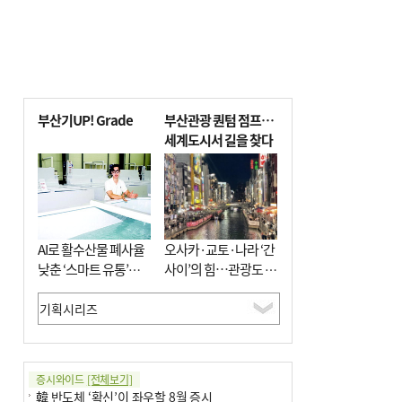
부산기UP! Grade
부산관광 퀀텀 점프…
세계도시서 길을 찾다
AI로 활수산물 폐사율
오사카·교토·나라 ‘간
낮춘 ‘스마트 유통’…
사이’의 힘…관광도 뭉
사막·산악지대 수출
쳐야 흥한다
도전
증시와이드
[전체보기]
韓 반도체 ‘확신’이 좌우할 8월 증시