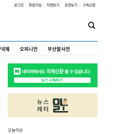
2
로그인
회원가입
지면보기
초판보기
구독신청
V국제
오피니언
부산말사전
오늘
이슈