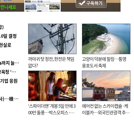
합)
10일 결정
 현실로
까마귀 탓 정전, 한전은 책임
고양이 덕분에 힐링…통영
■ 경남 농정 비전 ‘잘 사는 농촌’…스마트팜 1000㏊까지 늘린다
없다?
용호도서 축제
■ 교육혁신선도지 공모 코앞인데…구·군 난색에 교육청 ‘쩔쩔’
역기업 응원
■ 검사 신분 버리고 직급하향(10년 이하 저연차 검사)…檢 중수청행 기피
‘스파이더맨’ 개봉 5일 만에 3
에어컨 없는 스카이캡슐·케
00만 돌풍…박스오피스·예
이블카…외국인관광객 추억
매율 동시 1위
대신 고역 될라