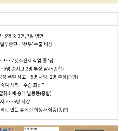
5명 중 3명, 7일 영면
일부중단…‘천무’ 수출 비상
사고…로켓추진제 작업 중 ‘펑’
5명 숨지고 2명 부상 참사(종합)
 폭발 사고…5명 사망·2명 부상(종합)
 숙여 사죄…수습 최선”
X 줄취소에 승객 발동동(종합)
괴사고…6명 사상
의로 만든 휴게실 희생자 집중(종합)