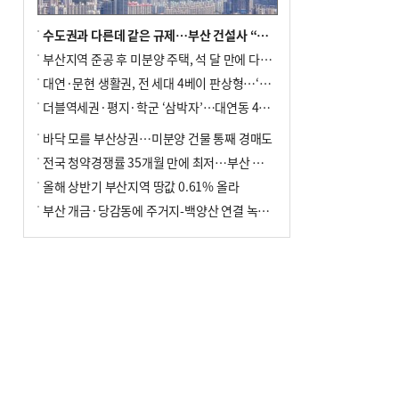
수도권과 다른데 같은 규제…부산 건설사 “쓰러지기 직전”
부산지역 준공 후 미분양 주택, 석 달 만에 다시 3000가구 넘어서
대연·문현 생활권, 전 세대 4베이 판상형…‘더샵 트리센트’ 내달 분양
더블역세권·평지·학군 ‘삼박자’…대연동 42층 브랜드 단지
바닥 모를 부산상권…미분양 건물 통째 경매도
전국 청약경쟁률 35개월 만에 최저…부산 미분양 ‘적체’ 심화
올해 상반기 부산지역 땅값 0.61% 올라
부산 개금·당감동에 주거지-백양산 연결 녹지 조성