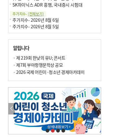
SK하이닉스 ADR 흥행, 국내증시 시험대
주가지수-
[전체보기]
주가지수- 2026년 8월 6일
주가지수- 2026년 8월 5일
알립니다
· 제 219회 한낮의 유U; 콘서트
· 제7회 부마항쟁문학상 공모
· 2026 국제 어린이·청소년 경제아카데미