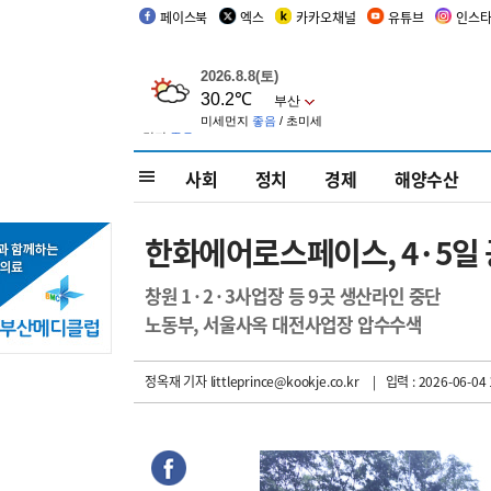
페이스북
엑스
카카오채널
유튜브
인스
사회
정치
경제
해양수산
한화에어로스페이스, 4·5일
창원 1·2·3사업장 등 9곳 생산라인 중단
노동부, 서울사옥 대전사업장 압수수색
정옥재 기자
littleprince@kookje.co.kr
| 입력 : 2026-06-04 