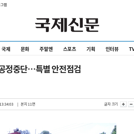
타그램
국제
문화
주말엔
스포츠
기획
인터뷰
T
 공정중단…특별 안전점검
13:34:03
| 본지 11면
글자 크기