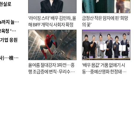
 현실로
‘라이징 스타’ 배우 김민하, 올
금정산 작은 암자에 핀 ‘희망
■ 경남 농정 비전 ‘잘 사는 농촌’…스마트팜 1000㏊까지 늘린다
해 BIFF 개막식 사회자 확정
의 꽃’
■ 교육혁신선도지 공모 코앞인데…구·군 난색에 교육청 ‘쩔쩔’
역기업 응원
■ 검사 신분 버리고 직급하향(10년 이하 저연차 검사)…檢 중수청행 기피
올여름 절대강자 3파전…흥
‘배우 몸값’ 거품 없애기 시
행 조급증에 변칙·무리수 마
동…중예산영화 한정돼 실
케팅도
효성 의문도