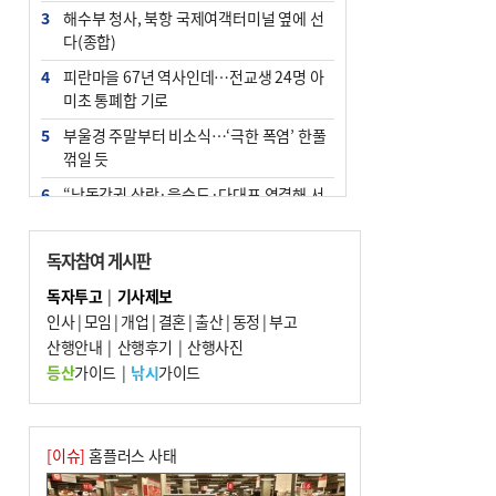
3
해수부 청사, 북항 국제여객터미널 옆에 선
다(종합)
4
피란마을 67년 역사인데…전교생 24명 아
미초 통폐합 기로
5
부울경 주말부터 비소식…‘극한 폭염’ 한풀
꺾일 듯
6
“낙동강권 삼락·을숙도·다대포 연결해 서
부산 관광 키우자”
7
오늘의 날씨- 2026년 8월 7일
독자참여 게시판
8
[사설] 해수부 신청사 북항으로 확정, 해양
독자투고
|
기사제보
수도 도약의 전환점
인사
|
모임
|
개업
|
결혼
|
출산
|
동정
|
부고
9
산행안내
외국인 선원 ‘인신매매 경유지’ 된 부산…
|
산행후기
|
산행사진
우려가 현실로
등산
가이드
|
낚시
가이드
10
르노 못 타는 부산시장…관용차 규정에 막
힌 지역기업 응원
[이슈]
홈플러스 사태