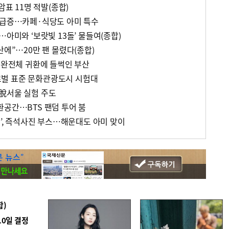
암표 11명 적발(종합)
 급증…카페·식당도 아미 특수
…아미와 ‘보랏빛 13돌’ 물들여(종합)
산에”…20만 팬 몰렸다(종합)
S 완전체 귀환에 들썩인 부산
벌 표준 문화관광도시 시험대
脫서울 실험 주도
환공간…BTS 팬덤 투어 붐
각’, 즉석사진 부스…해운대도 아미 맞이
합)
10일 결정