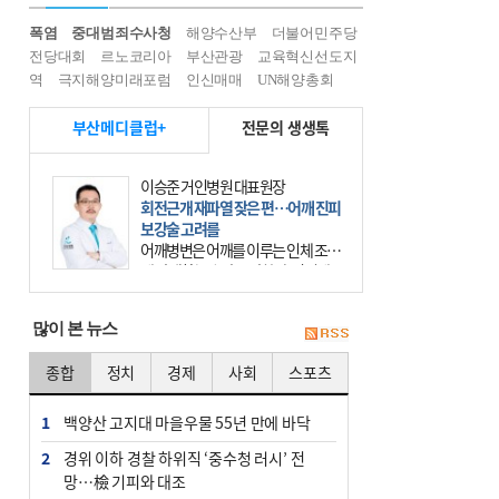
폭염
중대범죄수사청
해양수산부
더불어민주당
전당대회
르노코리아
부산관광
교육혁신선도지
역
극지해양미래포럼
인신매매
UN해양총회
부산메디클럽+
전문의 생생톡
이승준 거인병원 대표원장
회전근개 재파열 잦은 편…어깨 진피
보강술 고려를
어깨병변은 어깨를 이루는 인체 조직
에 발생하는 손상을 말한다. 여기에
는 오십견과 회전근개 증후군, 어깨
의 석회성 힘줄염 등이 있다. 국민건
많이 본 뉴스
강보험에 의하면 어깨병변
종합
정치
경제
사회
스포츠
1
백양산 고지대 마을우물 55년 만에 바닥
2
경위 이하 경찰 하위직 ‘중수청 러시’ 전
망…檢 기피와 대조