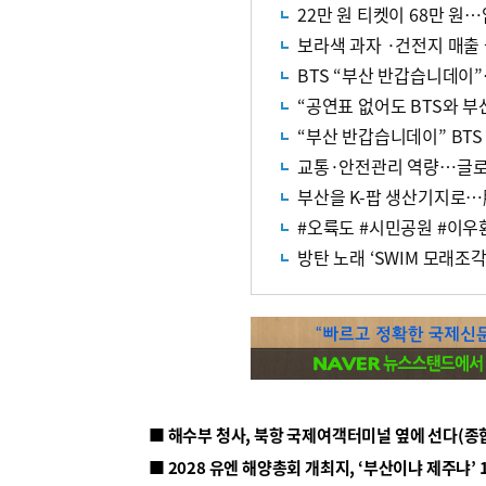
22만 원 티켓이 68만 원…
보라색 과자 ·건전지 매출
BTS “부산 반갑습니데이”
“공연표 없어도 BTS와 부
“부산 반갑습니데이” BT
교통·안전관리 역량…글로
부산을 K-팝 생산기지로…
#오륙도 #시민공원 #이우
방탄 노래 ‘SWIM 모래조
■ 해수부 청사, 북항 국제여객터미널 옆에 선다(종
■ 2028 유엔 해양총회 개최지, ‘부산이냐 제주냐’ 