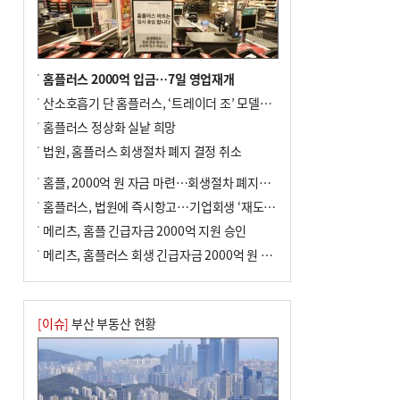
홈플러스 2000억 입금…7일 영업재개
산소호흡기 단 홈플러스, ‘트레이더 조’ 모델로 살아날까
홈플러스 정상화 실낱 희망
법원, 홈플러스 회생절차 폐지 결정 취소
홈플, 2000억 원 자금 마련…회생절차 폐지에 즉시항고(종합)
홈플러스, 법원에 즉시항고…기업회생 ‘재도전’
메리츠, 홈플 긴급자금 2000억 지원 승인
메리츠, 홈플러스 회생 긴급자금 2000억 원 지원 승인
[이슈]
부산 부동산 현황