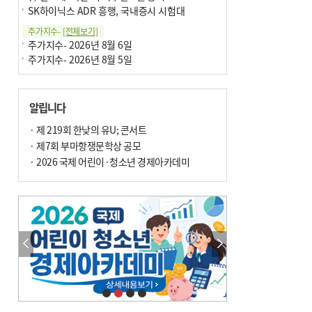
SK하이닉스 ADR 흥행, 국내증시 시험대
주가지수-
[전체보기]
주가지수- 2026년 8월 6일
주가지수- 2026년 8월 5일
알립니다
· 제 219회 한낮의 유U; 콘서트
· 제7회 부마항쟁문학상 공모
· 2026 국제 어린이·청소년 경제아카데미