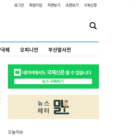
2
로그인
회원가입
지면보기
초판보기
구독신청
V국제
오피니언
부산말사전
오늘
이슈