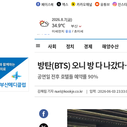
페이스북
엑스
카카오채널
유튜브
인스
사회
정치
경제
해양수산
방탄(BTS) 오니 방 다 나갔다
공연일 전후 호텔들 예약률 90%
김해림 기자
nuel@kookje.co.kr
| 입력 : 2026-06-03 23:33: