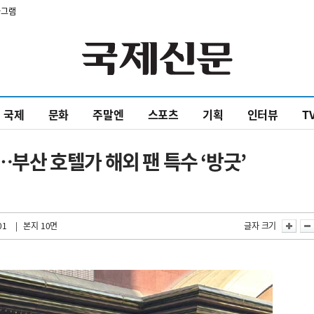
타그램
국제
문화
주말엔
스포츠
기획
인터뷰
T
…부산 호텔가 해외 팬 특수 ‘방긋’
01
| 본지 10면
글자 크기