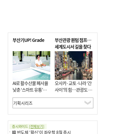
부산기UP! Grade
부산관광 퀀텀 점프…
세계도시서 길을 찾다
AI로 활수산물 폐사율
오사카·교토·나라 ‘간
낮춘 ‘스마트 유통’…
사이’의 힘…관광도 뭉
사막·산악지대 수출
쳐야 흥한다
도전
증시와이드
[전체보기]
韓 반도체 ‘확신’이 좌우할 8월 증시