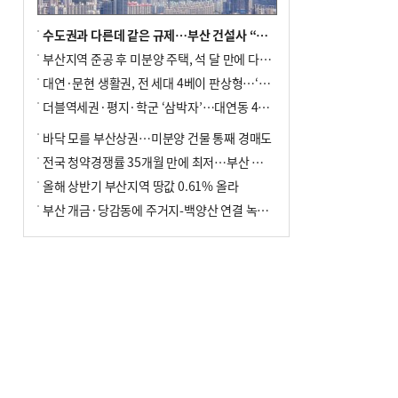
수도권과 다른데 같은 규제…부산 건설사 “쓰러지기 직전”
부산지역 준공 후 미분양 주택, 석 달 만에 다시 3000가구 넘어서
대연·문현 생활권, 전 세대 4베이 판상형…‘더샵 트리센트’ 내달 분양
더블역세권·평지·학군 ‘삼박자’…대연동 42층 브랜드 단지
바닥 모를 부산상권…미분양 건물 통째 경매도
전국 청약경쟁률 35개월 만에 최저…부산 미분양 ‘적체’ 심화
올해 상반기 부산지역 땅값 0.61% 올라
부산 개금·당감동에 주거지-백양산 연결 녹지 조성