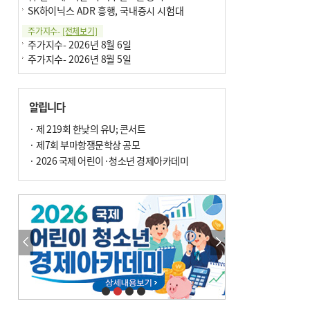
SK하이닉스 ADR 흥행, 국내증시 시험대
주가지수-
[전체보기]
주가지수- 2026년 8월 6일
주가지수- 2026년 8월 5일
알립니다
· 제 219회 한낮의 유U; 콘서트
· 제7회 부마항쟁문학상 공모
· 2026 국제 어린이·청소년 경제아카데미