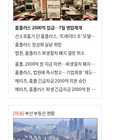
홈플러스 2000억 입금…7일 영업재개
산소호흡기 단 홈플러스, ‘트레이더 조’ 모델로 살아날까
홈플러스 정상화 실낱 희망
법원, 홈플러스 회생절차 폐지 결정 취소
홈플, 2000억 원 자금 마련…회생절차 폐지에 즉시항고(종합)
홈플러스, 법원에 즉시항고…기업회생 ‘재도전’
메리츠, 홈플 긴급자금 2000억 지원 승인
메리츠, 홈플러스 회생 긴급자금 2000억 원 지원 승인
[이슈]
부산 부동산 현황