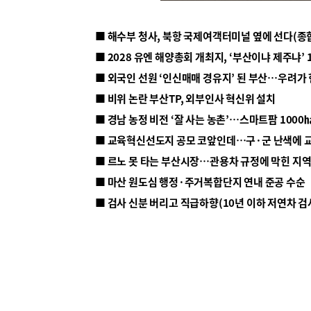
■ 해수부 청사, 북항 국제여객터미널 옆에 선다(종
■ 2028 유엔 해양총회 개최지, ‘부산이냐 제주냐’ 
■ 외국인 선원 ‘인신매매 경유지’ 된 부산…우려가
■ 비위 논란 부산TP, 외부인사 혁신위 설치
■ 르노 못 타는 부산시장…관용차 규정에 막힌 지
■ 마산 원도심 행정·주거복합단지 연내 준공 수순