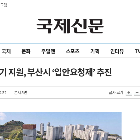
타그램
국제
문화
주말엔
스포츠
기획
인터뷰
T
초기 지원, 부산시 ‘입안요청제’ 추진
4:22
| 본지 5면
글자 크기