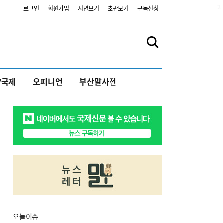
2
로그인
회원가입
지면보기
초판보기
구독신청
V국제
오피니언
부산말사전
오늘
이슈