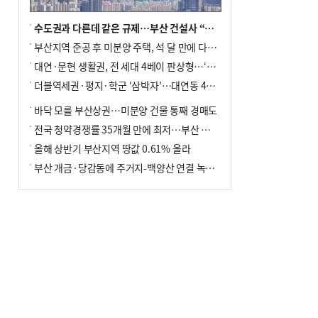
수도권과 다른데 같은 규제…부산 건설사 “쓰러지기 직전”
부산지역 준공 후 미분양 주택, 석 달 만에 다시 3000가구 넘어서
대연·문현 생활권, 전 세대 4베이 판상형…‘더샵 트리센트’ 내달 분양
더블역세권·평지·학군 ‘삼박자’…대연동 42층 브랜드 단지
바닥 모를 부산상권…미분양 건물 통째 경매도
전국 청약경쟁률 35개월 만에 최저…부산 미분양 ‘적체’ 심화
올해 상반기 부산지역 땅값 0.61% 올라
부산 개금·당감동에 주거지-백양산 연결 녹지 조성