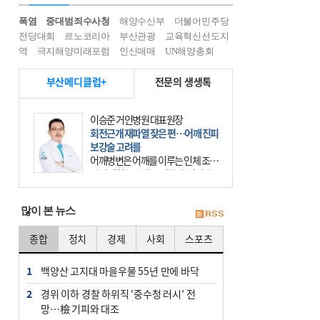
폭염
중대범죄수사청
해양수산부
더불어민주당
전당대회
르노코리아
부산관광
교육혁신선도지
역
극지해양미래포럼
인신매매
UN해양총회
부산메디클럽+
전문의 생생톡
이승준 거인병원 대표원장
회전근개 재파열 잦은 편…어깨 진피
보강술 고려를
어깨병변은 어깨를 이루는 인체 조직
에 발생하는 손상을 말한다. 여기에
는 오십견과 회전근개 증후군, 어깨
의 석회성 힘줄염 등이 있다. 국민건
많이 본 뉴스
강보험에 의하면 어깨병변
종합
정치
경제
사회
스포츠
1
백양산 고지대 마을우물 55년 만에 바닥
2
경위 이하 경찰 하위직 ‘중수청 러시’ 전
망…檢 기피와 대조