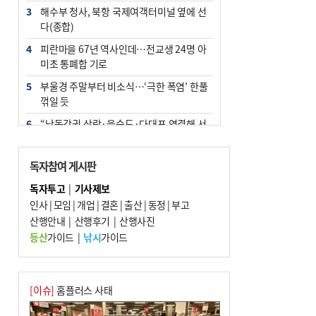
3
해수부 청사, 북항 국제여객터미널 옆에 선
다(종합)
4
피란마을 67년 역사인데…전교생 24명 아
미초 통폐합 기로
5
부울경 주말부터 비소식…‘극한 폭염’ 한풀
꺾일 듯
6
“낙동강권 삼락·을숙도·다대포 연결해 서
부산 관광 키우자”
7
오늘의 날씨- 2026년 8월 7일
독자참여 게시판
8
[사설] 해수부 신청사 북항으로 확정, 해양
독자투고
|
기사제보
수도 도약의 전환점
인사
|
모임
|
개업
|
결혼
|
출산
|
동정
|
부고
9
산행안내
외국인 선원 ‘인신매매 경유지’ 된 부산…
|
산행후기
|
산행사진
우려가 현실로
등산
가이드
|
낚시
가이드
10
르노 못 타는 부산시장…관용차 규정에 막
힌 지역기업 응원
[이슈]
홈플러스 사태