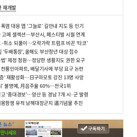
산 재개발
 폭염 대응 앱 ‘그늘로’ 길안내 지도 등 인기
발굴 고메 셀렉션…부산시, 페스티벌 시월 연계
경고·취소 되풀이…오락가락 트럼프 비꼰 ‘타코’
적립 ‘두배통장’, 올해도 부산청년 대상 접수
교육법’ 제정 청원…정당한 생활지도 권한 요구
꼰 천룡인아파트, 배달기사에 부당 요구 논란
그 단층’ 재활성화…日구마모토 강진 13명 사망
도시’ 불명예, 月음주율 60%…전국1위
경고 ‘중대경보’…양산 등 경남 7개 시·군 발령
초 대몽항쟁 유적 남해대장군지 道기념물 추진