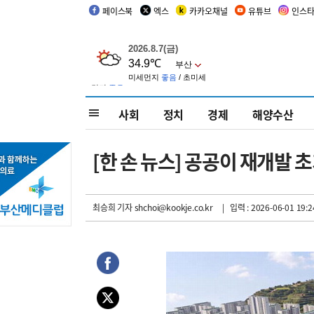
페이스북
엑스
카카오채널
유튜브
인스
사회
정치
경제
해양수산
[한 손 뉴스] 공공이 재개발 
최승희 기자
shchoi@kookje.co.kr
| 입력 : 2026-06-01 19:2