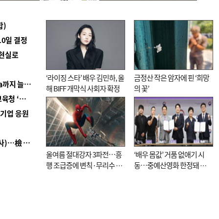
합)
10일 결정
 현실로
‘라이징 스타’ 배우 김민하, 올
금정산 작은 암자에 핀 ‘희망
■ 경남 농정 비전 ‘잘 사는 농촌’…스마트팜 1000㏊까지 늘린다
해 BIFF 개막식 사회자 확정
의 꽃’
■ 교육혁신선도지 공모 코앞인데…구·군 난색에 교육청 ‘쩔쩔’
역기업 응원
■ 검사 신분 버리고 직급하향(10년 이하 저연차 검사)…檢 중수청행 기피
올여름 절대강자 3파전…흥
‘배우 몸값’ 거품 없애기 시
행 조급증에 변칙·무리수 마
동…중예산영화 한정돼 실
케팅도
효성 의문도