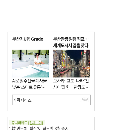
부산기UP! Grade
부산관광 퀀텀 점프…
세계도시서 길을 찾다
AI로 활수산물 폐사율
오사카·교토·나라 ‘간
낮춘 ‘스마트 유통’…
사이’의 힘…관광도 뭉
사막·산악지대 수출
쳐야 흥한다
도전
증시와이드
[전체보기]
韓 반도체 ‘확신’이 좌우할 8월 증시