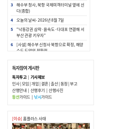
3
해수부 청사, 북항 국제여객터미널 옆에 선
다(종합)
4
오늘의 날씨- 2026년 8월 7일
5
“낙동강권 삼락·을숙도·다대포 연결해 서
부산 관광 키우자”
6
[사설] 해수부 신청사 북항으로 확정, 해양
수도 도약의 전환점
7
피란마을 67년 역사인데…전교생 24명 아
미초 통폐합 기로
독자참여 게시판
8
부울경 주말부터 비소식…‘극한 폭염’ 한풀
독자투고
|
기사제보
꺾일 듯
인사
|
모임
|
개업
|
결혼
|
출산
|
동정
|
부고
9
산행안내
외국인 선원 ‘인신매매 경유지’ 된 부산…
|
산행후기
|
산행사진
우려가 현실로
등산
가이드
|
낚시
가이드
10
수사독점 책임 커진 경찰, 방치사건 해결 부
랴부랴 속도전
[이슈]
홈플러스 사태