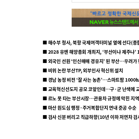
■ 해수부 청사, 북항 국제여객터미널 옆에 선다(종
■ 2028 유엔 해양총회 개최지, ‘부산이냐 제주냐’ 
■ 외국인 선원 ‘인신매매 경유지’ 된 부산…우려가
■ 비위 논란 부산TP, 외부인사 혁신위 설치
■ 르노 못 타는 부산시장…관용차 규정에 막힌 지
■ 마산 원도심 행정·주거복합단지 연내 준공 수순