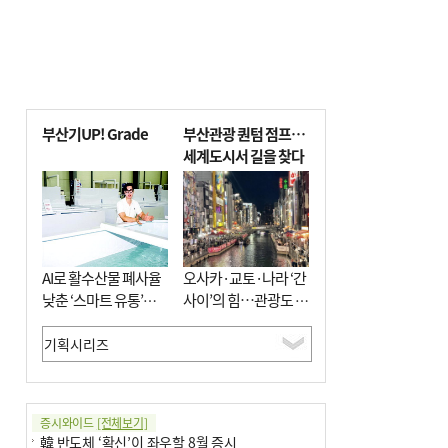
부산기UP! Grade
부산관광 퀀텀 점프…
세계도시서 길을 찾다
AI로 활수산물 폐사율
오사카·교토·나라 ‘간
낮춘 ‘스마트 유통’…
사이’의 힘…관광도 뭉
사막·산악지대 수출
쳐야 흥한다
도전
증시와이드
[전체보기]
韓 반도체 ‘확신’이 좌우할 8월 증시