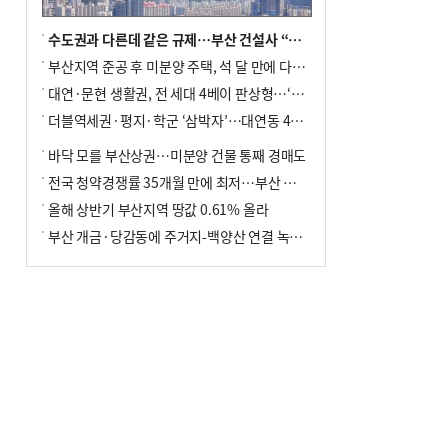
수도권과 다른데 같은 규제…부산 건설사 “쓰러지기 직전”
부산지역 준공 후 미분양 주택, 석 달 만에 다시 3000가구 넘어서
대연·문현 생활권, 전 세대 4베이 판상형…‘더샵 트리센트’ 내달 분양
더블역세권·평지·학군 ‘삼박자’…대연동 42층 브랜드 단지
바닥 모를 부산상권…미분양 건물 통째 경매도
전국 청약경쟁률 35개월 만에 최저…부산 미분양 ‘적체’ 심화
올해 상반기 부산지역 땅값 0.61% 올라
부산 개금·당감동에 주거지-백양산 연결 녹지 조성