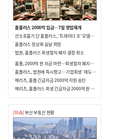
홈플러스 2000억 입금…7일 영업재개
산소호흡기 단 홈플러스, ‘트레이더 조’ 모델로 살아날까
홈플러스 정상화 실낱 희망
법원, 홈플러스 회생절차 폐지 결정 취소
홈플, 2000억 원 자금 마련…회생절차 폐지에 즉시항고(종합)
홈플러스, 법원에 즉시항고…기업회생 ‘재도전’
메리츠, 홈플 긴급자금 2000억 지원 승인
메리츠, 홈플러스 회생 긴급자금 2000억 원 지원 승인
[이슈]
부산 부동산 현황