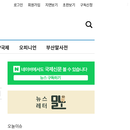
2
로그인
회원가입
지면보기
초판보기
구독신청
V국제
오피니언
부산말사전
오늘
이슈