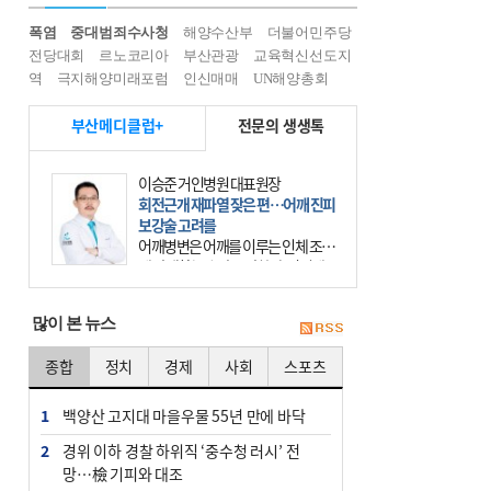
폭염
중대범죄수사청
해양수산부
더불어민주당
전당대회
르노코리아
부산관광
교육혁신선도지
역
극지해양미래포럼
인신매매
UN해양총회
부산메디클럽+
전문의 생생톡
이승준 거인병원 대표원장
회전근개 재파열 잦은 편…어깨 진피
보강술 고려를
어깨병변은 어깨를 이루는 인체 조직
에 발생하는 손상을 말한다. 여기에
는 오십견과 회전근개 증후군, 어깨
의 석회성 힘줄염 등이 있다. 국민건
많이 본 뉴스
강보험에 의하면 어깨병변
종합
정치
경제
사회
스포츠
1
백양산 고지대 마을우물 55년 만에 바닥
2
경위 이하 경찰 하위직 ‘중수청 러시’ 전
망…檢 기피와 대조