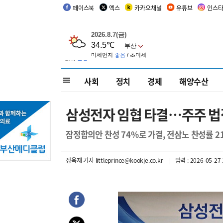
페이스북
엑스
카카오채널
유튜브
인스
사회
정치
경제
해양수산
삼성전자 임협 타결…주주 법
잠정합의안 찬성 74%로 가결, 전삼노 찬성률 2
정옥재 기자
littleprince@kookje.co.kr
| 입력 : 2026-05-27 