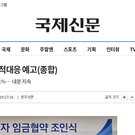
타그램
국제
문화
주말엔
스포츠
기획
인터뷰
T
적대응 예고(종합)
1%… 내분 지속
19:27:16
| 본지 9면
글자 크기