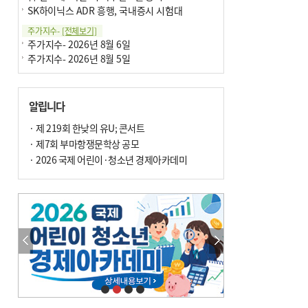
SK하이닉스 ADR 흥행, 국내증시 시험대
주가지수-
[전체보기]
주가지수- 2026년 8월 6일
주가지수- 2026년 8월 5일
알립니다
· 제 219회 한낮의 유U; 콘서트
· 제7회 부마항쟁문학상 공모
· 2026 국제 어린이·청소년 경제아카데미