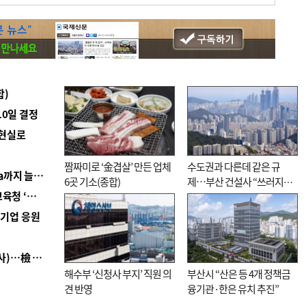
합)
10일 결정
 현실로
짬짜미로 ‘金겹살’ 만든 업체
수도권과 다른데 같은 규
■ 경남 농정 비전 ‘잘 사는 농촌’…스마트팜 1000㏊까지 늘린다
6곳 기소(종합)
제…부산 건설사 “쓰러지기
■ 교육혁신선도지 공모 코앞인데…구·군 난색에 교육청 ‘쩔쩔’
직전”
역기업 응원
■ 검사 신분 버리고 직급하향(10년 이하 저연차 검사)…檢 중수청행 기피
해수부 ‘신청사 부지’ 직원 의
부산시 “산은 등 4개 정책금
견 반영
융기관·한은 유치 추진”