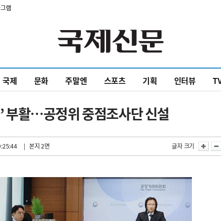
타그램
국제
문화
주말엔
스포츠
기획
인터뷰
T
사자’ 부활…공정위 중점조사단 신설
:25:44
| 본지 2면
글자 크기