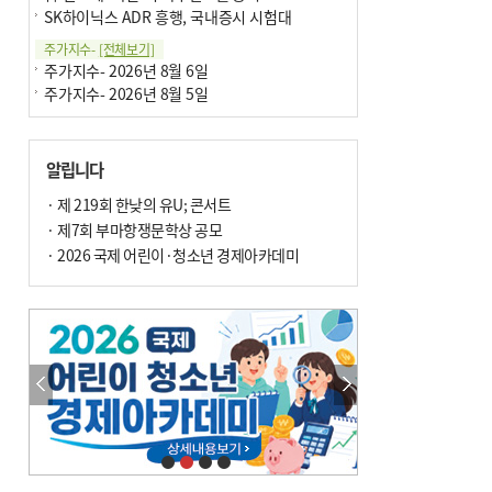
SK하이닉스 ADR 흥행, 국내증시 시험대
주가지수-
[전체보기]
주가지수- 2026년 8월 6일
주가지수- 2026년 8월 5일
알립니다
· 제 219회 한낮의 유U; 콘서트
· 제7회 부마항쟁문학상 공모
· 2026 국제 어린이·청소년 경제아카데미