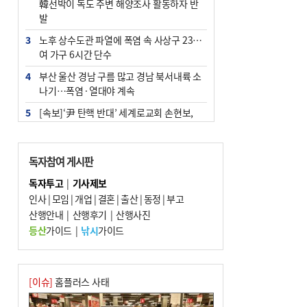
韓선박이 독도 주변 해양조사 활동하자 반
발
3
노후 상수도관 파열에 폭염 속 사상구 2300
여 가구 6시간 단수
4
부산 울산 경남 구름 많고 경남 북서내륙 소
나기…폭염·열대야 계속
5
[속보]‘尹 탄핵 반대’ 세계로교회 손현보,
백악관서 트럼프 접견
6
‘탄약 부족 사태’ 보도에 격노한 트럼프…
독자참여 게시판
군사기밀 유출자 색출 지시
독자투고
|
기사제보
7
부산 주유소 휘발유 평균가 ℓ당 1849원…
인사
|
모임
|
개업
|
결혼
|
출산
|
동정
|
부고
전주보다 3원 ↓
산행안내
|
산행후기
|
산행사진
8
[속보] ‘심판 성접대’ 논란 축구협회 공식 사
등산
가이드
|
낚시
가이드
과…“현재는 부적절 행위 없어”
9
서울 중랑구서 흉기 난동…60대 남성 2명
사망
[이슈]
홈플러스 사태
10
"올해 코스피 사이드카 43회 중 25회는 삼