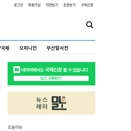
2
로그인
회원가입
지면보기
초판보기
구독신청
V국제
오피니언
부산말사전
오늘
이슈