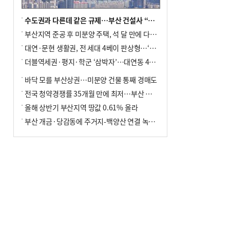
수도권과 다른데 같은 규제…부산 건설사 “쓰러지기 직전”
부산지역 준공 후 미분양 주택, 석 달 만에 다시 3000가구 넘어서
대연·문현 생활권, 전 세대 4베이 판상형…‘더샵 트리센트’ 내달 분양
더블역세권·평지·학군 ‘삼박자’…대연동 42층 브랜드 단지
바닥 모를 부산상권…미분양 건물 통째 경매도
전국 청약경쟁률 35개월 만에 최저…부산 미분양 ‘적체’ 심화
올해 상반기 부산지역 땅값 0.61% 올라
부산 개금·당감동에 주거지-백양산 연결 녹지 조성