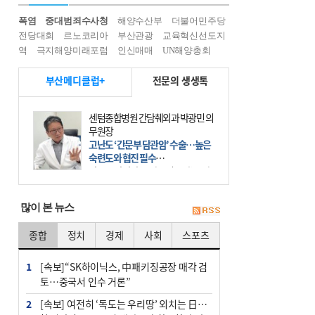
폭염
중대범죄수사청
해양수산부
더불어민주당
전당대회
르노코리아
부산관광
교육혁신선도지
역
극지해양미래포럼
인신매매
UN해양총회
부산메디클럽+
전문의 생생톡
센텀종합병원 간담췌외과 박광민 의
무원장
고난도 ‘간문부 담관암’ 수술…높은
숙련도와 협진 필수
간문부 담관암(클라츠킨 종양)은 좌
우 간에서 나오는, 담관(담즙 배출 경
로)이 합쳐지는 부위인 ‘간문부(肝門
많이 본 뉴스
部)’에 생기는 악성 종양이다. 간동맥
문맥 림프절 담
종합
정치
경제
사회
스포츠
1
[속보]“SK하이닉스, 中패키징공장 매각 검
토…중국서 인수 거론”
2
[속보] 여전히 ‘독도는 우리땅’ 외치는 日…