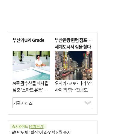
부산기UP! Grade
부산관광 퀀텀 점프…
세계도시서 길을 찾다
AI로 활수산물 폐사율
오사카·교토·나라 ‘간
낮춘 ‘스마트 유통’…
사이’의 힘…관광도 뭉
사막·산악지대 수출
쳐야 흥한다
도전
증시와이드
[전체보기]
韓 반도체 ‘확신’이 좌우할 8월 증시