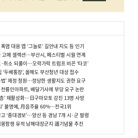
 폭염 대응 앱 ‘그늘로’ 길안내 지도 등 인기
발굴 고메 셀렉션…부산시, 페스티벌 시월 연계
경고·취소 되풀이…오락가락 트럼프 비꼰 ‘타코’
적립 ‘두배통장’, 올해도 부산청년 대상 접수
교육법’ 제정 청원…정당한 생활지도 권한 요구
꼰 천룡인아파트, 배달기사에 부당 요구 논란
그 단층’ 재활성화…日구마모토 강진 13명 사망
도시’ 불명예, 月음주율 60%…전국1위
경고 ‘중대경보’…양산 등 경남 7개 시·군 발령
초 대몽항쟁 유적 남해대장군지 道기념물 추진