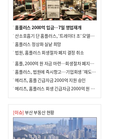
전닉스 ETF 이후 발생"
홈플러스 2000억 입금…7일 영업재개
산소호흡기 단 홈플러스, ‘트레이더 조’ 모델로 살아날까
홈플러스 정상화 실낱 희망
법원, 홈플러스 회생절차 폐지 결정 취소
홈플, 2000억 원 자금 마련…회생절차 폐지에 즉시항고(종합)
홈플러스, 법원에 즉시항고…기업회생 ‘재도전’
메리츠, 홈플 긴급자금 2000억 지원 승인
메리츠, 홈플러스 회생 긴급자금 2000억 원 지원 승인
[이슈]
부산 부동산 현황