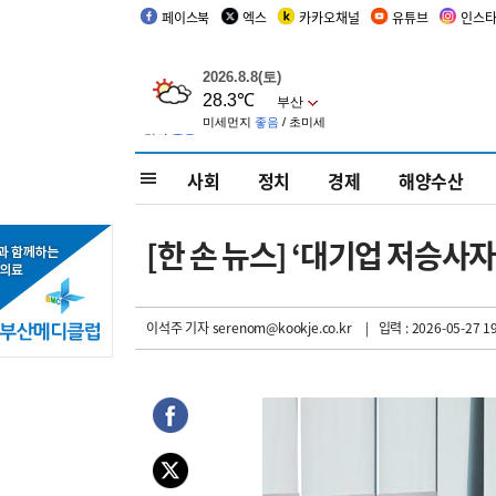
페이스북
엑스
카카오채널
유튜브
인스
사회
정치
경제
해양수산
[한 손 뉴스] ‘대기업 저승
이석주 기자
serenom@kookje.co.kr
| 입력 : 2026-05-27 19