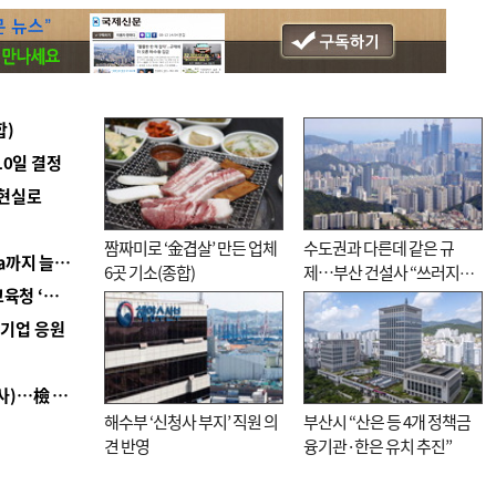
합)
10일 결정
 현실로
짬짜미로 ‘金겹살’ 만든 업체
수도권과 다른데 같은 규
■ 경남 농정 비전 ‘잘 사는 농촌’…스마트팜 1000㏊까지 늘린다
6곳 기소(종합)
제…부산 건설사 “쓰러지기
■ 교육혁신선도지 공모 코앞인데…구·군 난색에 교육청 ‘쩔쩔’
직전”
역기업 응원
■ 검사 신분 버리고 직급하향(10년 이하 저연차 검사)…檢 중수청행 기피
해수부 ‘신청사 부지’ 직원 의
부산시 “산은 등 4개 정책금
견 반영
융기관·한은 유치 추진”