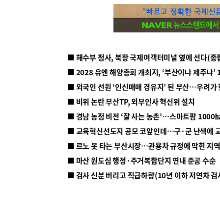
■ 해수부 청사, 북항 국제여객터미널 옆에 선다(종
■ 2028 유엔 해양총회 개최지, ‘부산이냐 제주냐’ 
■ 외국인 선원 ‘인신매매 경유지’ 된 부산…우려가
■ 비위 논란 부산TP, 외부인사 혁신위 설치
■ 르노 못 타는 부산시장…관용차 규정에 막힌 지
■ 마산 원도심 행정·주거복합단지 연내 준공 수순