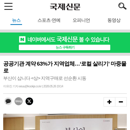
뉴스
스포츠·연예
오피니언
동영상
공공기관 계약 63%가 지역업체…‘로컬 살리기’ 마중물
로
부산이 삽니다 <상> 지역구매로 선순환 시동
이유진 기자 eeuu@kookje.co.kr | 2026.05.26 19:14