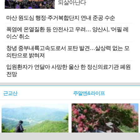
되살아난다
마산 원도심 행정·주거복합단지 연내 준공 수순
폭염에 온열질환 등 안전사고 우려… 양산시, '어필 레
이스' 취소
창녕 중부내륙고속도로서 포탄 발견…살상력 없는 모
의탄으로 밝혀져
입원환자가 연달아 사망한 울산 한 정신의료기관 폐원
전망
근교산
주말엔&라이프