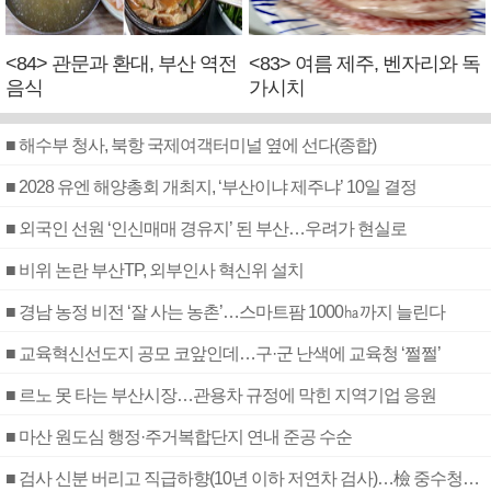
<84> 관문과 환대, 부산 역전
<83> 여름 제주, 벤자리와 독
음식
가시치
■ 해수부 청사, 북항 국제여객터미널 옆에 선다(종합)
■ 2028 유엔 해양총회 개최지, ‘부산이냐 제주냐’ 10일 결정
■ 외국인 선원 ‘인신매매 경유지’ 된 부산…우려가 현실로
■ 비위 논란 부산TP, 외부인사 혁신위 설치
■ 경남 농정 비전 ‘잘 사는 농촌’…스마트팜 1000㏊까지 늘린다
■ 교육혁신선도지 공모 코앞인데…구·군 난색에 교육청 ‘쩔쩔’
■ 르노 못 타는 부산시장…관용차 규정에 막힌 지역기업 응원
■ 마산 원도심 행정·주거복합단지 연내 준공 수순
■ 검사 신분 버리고 직급하향(10년 이하 저연차 검사)…檢 중수청행 기피