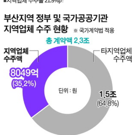
■지역업체 수주율 21.5%p↑