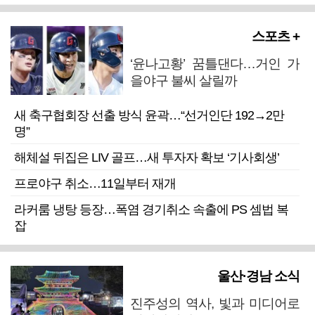
스포츠 +
‘윤나고황’ 꿈틀댄다…거인 가
을야구 불씨 살릴까
새 축구협회장 선출 방식 윤곽…“선거인단 192→2만
명”
해체설 뒤집은 LIV 골프…새 투자자 확보 ‘기사회생’
프로야구 취소…11일부터 재개
라커룸 냉탕 등장…폭염 경기취소 속출에 PS 셈법 복
잡
울산·경남 소식
진주성의 역사, 빛과 미디어로