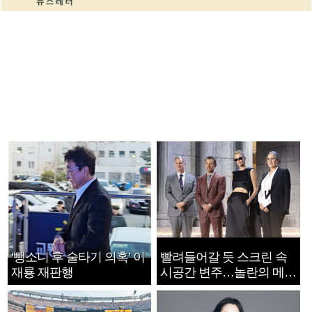
‘뺑소니 후 술타기 의혹’ 이
빨려들어갈 듯 스크린 속
재룡 재판행
시공간 변주…놀란의 메시
지는 ‘전쟁 속죄’