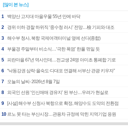
[많이 본 뉴스]
1
백양산 고지대 마을우물 55년 만에 바닥
2
경위 이하 경찰 하위직 ‘중수청 러시’ 전망…檢 기피와 대조
3
해수부 청사, 북항 국제여객터미널 옆에 선다(종합)
4
부울경 주말부터 비소식…‘극한 폭염’ 한풀 꺾일 듯
5
피란마을 67년 역사인데…전교생 24명 아미초 통폐합 기로
6
“낙동강권 삼락·을숙도·다대포 연결해 서부산 관광 키우자”
7
오늘의 날씨- 2026년 8월 7일
8
외국인 선원 ‘인신매매 경유지’ 된 부산…우려가 현실로
9
[사설] 해수부 신청사 북항으로 확정, 해양수도 도약의 전환점
10
르노 못 타는 부산시장…관용차 규정에 막힌 지역기업 응원