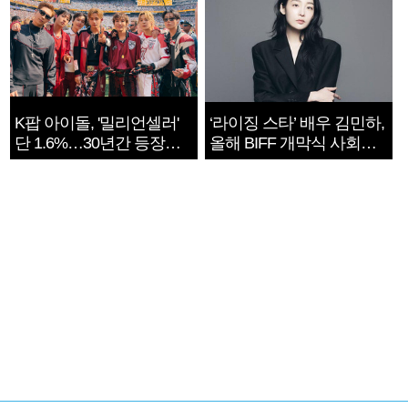
K팝 아이돌, '밀리언셀러'
‘라이징 스타’ 배우 김민하,
단 1.6%…30년간 등장
올해 BIFF 개막식 사회자
1182개팀 전수조사
확정