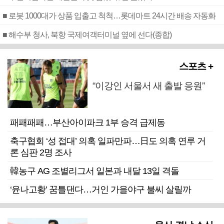
■ 로봇 1000대가 상품 입출고 척척…롯데마트 24시간 배송 자동화
■ 해수부 청사, 북항 국제여객터미널 옆에 선다(종합)
스포츠 +
“이강인 서울서 새 출발 응원”
패패패패…부산아이파크 1부 승격 급제동
축구협회 ‘성 접대’ 의혹 일파만파…日도 의혹 연루 거
론 심판 2명 조사
韓농구 AG 조별리그서 일본과 내달 13일 격돌
‘윤나고황’ 꿈틀댄다…거인 가을야구 불씨 살릴까