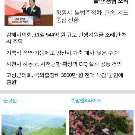
울산·경남 소식
창원시 불법주정차 단속 계도
중심 전환
김해시의회, 11일 544억 원 규모 민생지원금 조례안 처
리 주목
기록적 폭염·가뭄에도 양산시 가축 폐사 ‘낮은 수준’
사천시 하동군, 사천공항 확장과 CIQ 설치 공동 건의
고성군의회, 국외출장비 3800만 원 전액 삭감 '군민에
환원'
근교산
주말엔&라이프