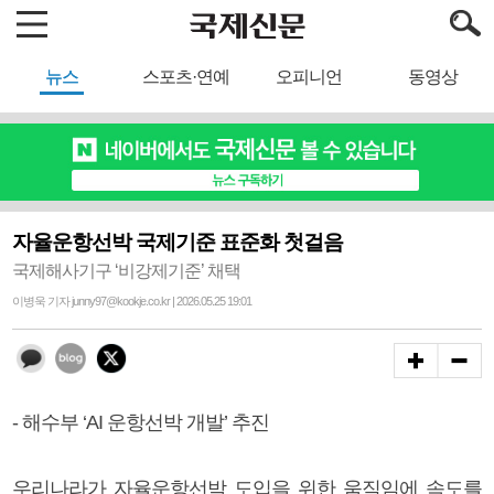
뉴스
스포츠·연예
오피니언
동영상
자율운항선박 국제기준 표준화 첫걸음
국제해사기구 ‘비강제기준’ 채택
이병욱 기자 junny97@kookje.co.kr | 2026.05.25 19:01
- 해수부 ‘AI 운항선박 개발’ 추진
우리나라가 자율운항선박 도입을 위한 움직임에 속도를