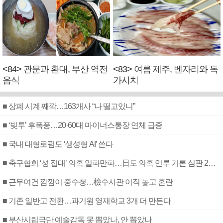
<84> 관문과 환대, 부산 역전
<83> 여름 제주, 벤자리와 독
음식
가시치
■ 상폐 시계 째깍…163개사 “나 떨고있니”
■ ‘빚투’ 후폭풍…20·60대 마이너스통장 연체 급증
■ 국내 대형로펌도 ‘생성형 AI’ 쓴다
■ 축구협회 ‘성 접대’ 의혹 일파만파…日도 의혹 연루 거론 심판 2명 조사
■ 근무여건 깜깜이 중수청…檢수사관 이직 놓고 혼란
■ 기존 일반고 전환…과기원 영재학교 3개 더 만든다
■ 부산시립극단 예술감독 못 뽑았나, 안 뽑았나