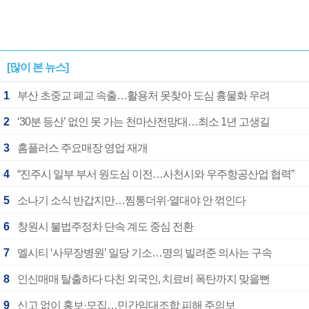
[많이 본 뉴스]
1
부산 초중교 폐교 속출…활용처 못찾아 도심 흉물화 우려
2
‘30분 등산’ 없인 못 가는 천마산전망대…최소 1년 고생길
3
홈플러스 주요매장 영업 재개
4
“진주시 일부 부서 원도심 이전…사천시와 우주항공산업 협력”
5
소나기 소식 반갑지만…찜통더위·열대야 안 꺾인다
6
창원시 불법주정차 단속 계도 중심 전환
7
엘시티 ‘사무장병원’ 일당 기소…명의 빌려준 의사는 구속
8
인신매매 탈출하다 다친 외국인, 치료비 폭탄까지 맞을뻔
9
신고 없이 홍보·모집…민간임대조합 피해 주의보