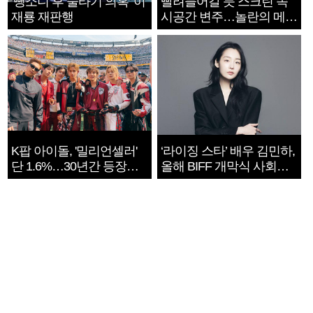
‘뺑소니 후 술타기 의혹’ 이
빨려들어갈 듯 스크린 속
재룡 재판행
시공간 변주…놀란의 메시
지는 ‘전쟁 속죄’
K팝 아이돌, '밀리언셀러'
‘라이징 스타’ 배우 김민하,
단 1.6%…30년간 등장
올해 BIFF 개막식 사회자
1182개팀 전수조사
확정