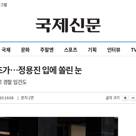
타그램
국제
문화
주말엔
스포츠
기획
인터뷰
T
초가…정용진 입에 쏠린 눈
로 경찰 입건도
20:16:08
| 본지 1면
글자 크기