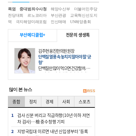
폭염
중대범죄수사청
해양수산부
더불어민주당
전당대회
르노코리아
부산관광
교육혁신선도지
역
극지해양미래포럼
인신매매
UN해양총회
부산메디클럽+
전문의 생생톡
김주현 웅진한의원 원장
단백질 열풍 속 놓치지 말아야 할 ‘균
형’
단백질만 많이 먹으면 건강할까. 요
즘 건강을 이야기할 때 빠지지 않는
키워드가 단백질이다. 헬스장을 다니
는 젊은 층부터 기초체력을 챙기려는
많이 본 뉴스
중·장년층까지 모두 “
종합
정치
경제
사회
스포츠
1
검사 신분 버리고 직급하향(10년 이하 저연
차 검사)…檢 중수청행 기피
2
지방국립대 이르면 내년 신입생부터 ‘등록