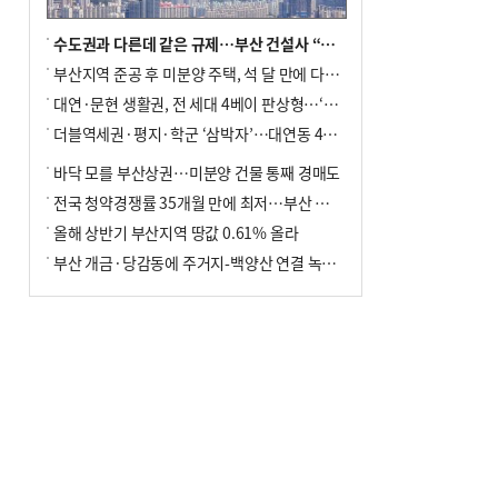
수도권과 다른데 같은 규제…부산 건설사 “쓰러지기 직전”
부산지역 준공 후 미분양 주택, 석 달 만에 다시 3000가구 넘어서
대연·문현 생활권, 전 세대 4베이 판상형…‘더샵 트리센트’ 내달 분양
더블역세권·평지·학군 ‘삼박자’…대연동 42층 브랜드 단지
바닥 모를 부산상권…미분양 건물 통째 경매도
전국 청약경쟁률 35개월 만에 최저…부산 미분양 ‘적체’ 심화
올해 상반기 부산지역 땅값 0.61% 올라
부산 개금·당감동에 주거지-백양산 연결 녹지 조성