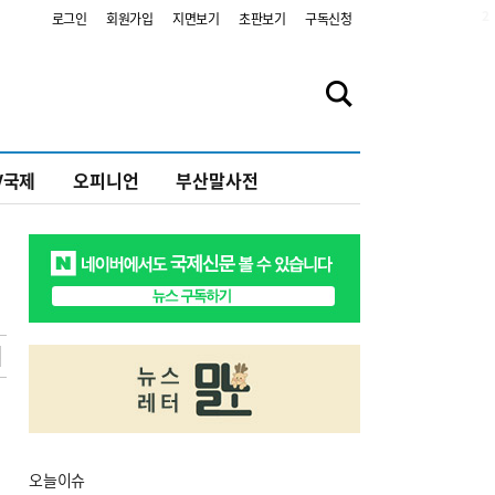
2
로그인
회원가입
지면보기
초판보기
구독신청
V국제
오피니언
부산말사전
오늘
이슈