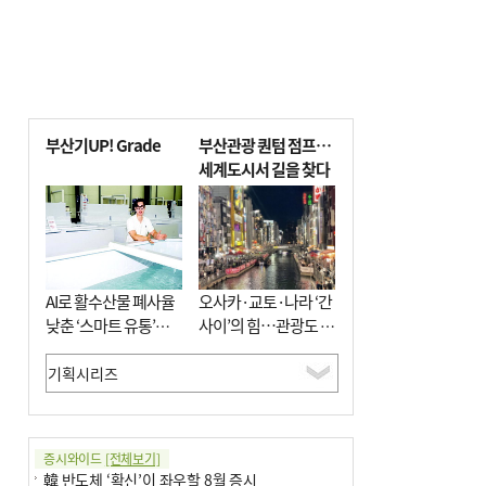
부산기UP! Grade
부산관광 퀀텀 점프…
세계도시서 길을 찾다
AI로 활수산물 폐사율
오사카·교토·나라 ‘간
낮춘 ‘스마트 유통’…
사이’의 힘…관광도 뭉
사막·산악지대 수출
쳐야 흥한다
도전
증시와이드
[전체보기]
韓 반도체 ‘확신’이 좌우할 8월 증시