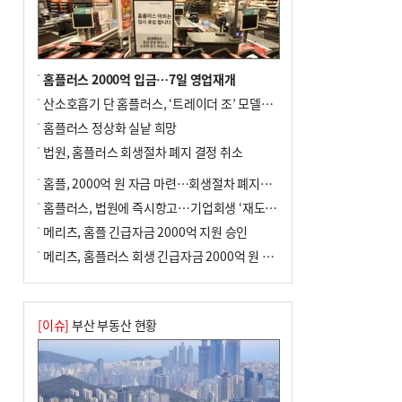
홈플러스 2000억 입금…7일 영업재개
산소호흡기 단 홈플러스, ‘트레이더 조’ 모델로 살아날까
홈플러스 정상화 실낱 희망
법원, 홈플러스 회생절차 폐지 결정 취소
홈플, 2000억 원 자금 마련…회생절차 폐지에 즉시항고(종합)
홈플러스, 법원에 즉시항고…기업회생 ‘재도전’
메리츠, 홈플 긴급자금 2000억 지원 승인
메리츠, 홈플러스 회생 긴급자금 2000억 원 지원 승인
[이슈]
부산 부동산 현황