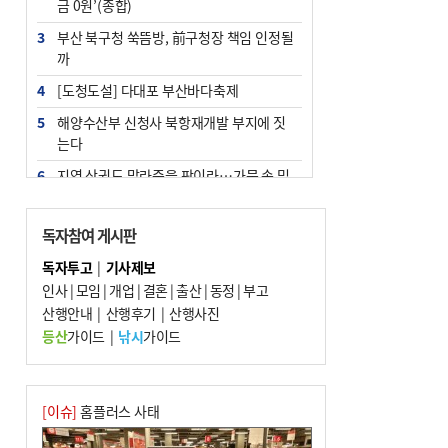
금 0원’(종합)
3
부산 북구청 쑥뜸방, 前구청장 책임 인정될
까
4
[도청도설] 다대포 부산바다축제
5
해양수산부 신청사 북항재개발 부지에 짓
는다
6
지역 상권도 말라죽을 판이라…가뭄 속 밀
양물축제 강행 논란
7
법원, 단차 논란 북항 복합환승센터 공사중
독자참여 게시판
지 관련 현장검증
독자투고
|
기사제보
8
통영시민 추석 전 35만 원 받는다
인사
|
모임
|
개업
|
결혼
|
출산
|
동정
|
부고
9
산행안내
부산 철강공장 50대 노동자 추락사
|
산행후기
|
산행사진
등산
가이드
|
낚시
가이드
10
국힘 부산시당, ‘정이한 조력’ 시의원 윤리
위에…‘한동훈 지지’도 신고접수
[이슈]
홈플러스 사태