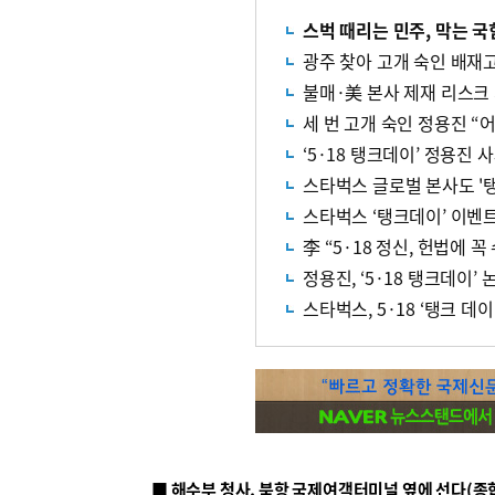
스벅 때리는 민주, 막는 국
광주 찾아 고개 숙인 배재고
불매·美 본사 제재 리스크
세 번 고개 숙인 정용진 “
‘5·18 탱크데이’ 정용진
스타벅스 글로벌 본사도 '
스타벅스 ‘탱크데이’ 이벤
李 “5·18 정신, 헌법에 
정용진, ‘5·18 탱크데이’
스타벅스, 5·18 ‘탱크 데
■ 해수부 청사, 북항 국제여객터미널 옆에 선다(종