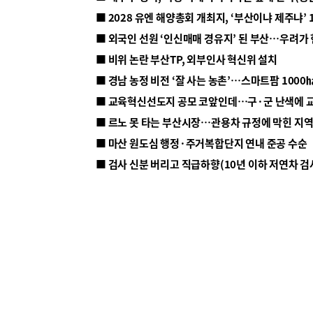
■ 2028 유엔 해양총회 개최지, ‘부산이냐 제주냐’ 
■ 외국인 선원 ‘인신매매 경유지’ 된 부산…우려가
■ 비위 논란 부산TP, 외부인사 혁신위 설치
■ 르노 못 타는 부산시장…관용차 규정에 막힌 지
■ 마산 원도심 행정·주거복합단지 연내 준공 수순