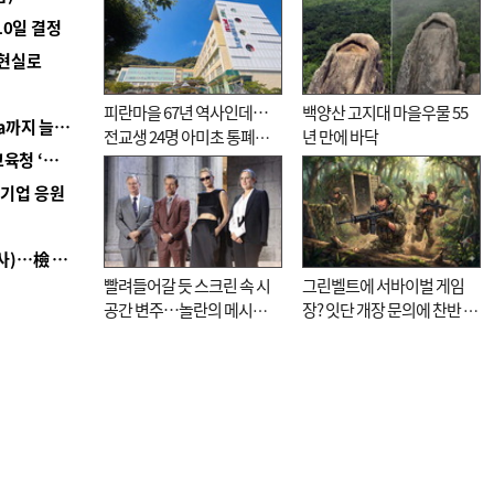
10일 결정
 현실로
피란마을 67년 역사인데…
백양산 고지대 마을우물 55
■ 경남 농정 비전 ‘잘 사는 농촌’…스마트팜 1000㏊까지 늘린다
전교생 24명 아미초 통폐합
년 만에 바닥
■ 교육혁신선도지 공모 코앞인데…구·군 난색에 교육청 ‘쩔쩔’
기로
역기업 응원
■ 검사 신분 버리고 직급하향(10년 이하 저연차 검사)…檢 중수청행 기피
빨려들어갈 듯 스크린 속 시
그린벨트에 서바이벌 게임
공간 변주…놀란의 메시지
장? 잇단 개장 문의에 찬반 논
는 ‘전쟁 속죄’
쟁