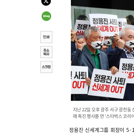
지난 22일 오후 광주 서구 광천동
매 촉진 행사를 연 '스타벅스 코리
정용진 신세계그룹 회장이 5·