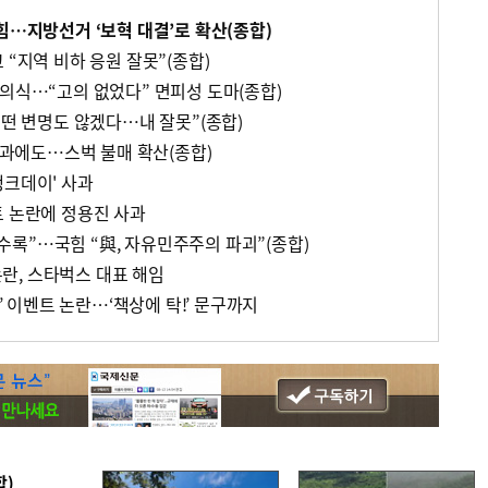
힘…지방선거 ‘보혁 대결’로 확산(종합)
 “지역 비하 응원 잘못”(종합)
 의식…“고의 없었다” 면피성 도마(종합)
어떤 변명도 않겠다…내 잘못”(종합)
 사과에도…스벅 불매 확산(종합)
탱크데이' 사과
트 논란에 정용진 사과
꼭 수록”…국힘 “與, 자유민주주의 파괴”(종합)
 논란, 스타벅스 대표 해임
이’ 이벤트 논란…‘책상에 탁!’ 문구까지
합)