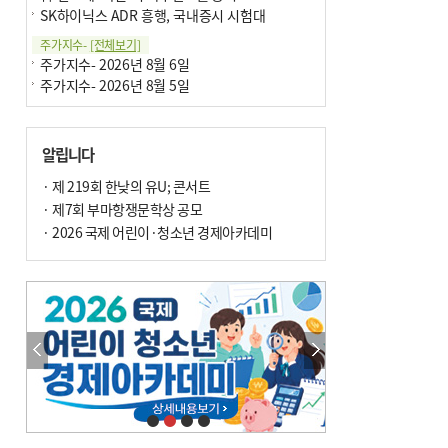
SK하이닉스 ADR 흥행, 국내증시 시험대
주가지수-
[전체보기]
주가지수- 2026년 8월 6일
주가지수- 2026년 8월 5일
알립니다
· 제 219회 한낮의 유U; 콘서트
· 제7회 부마항쟁문학상 공모
· 2026 국제 어린이·청소년 경제아카데미