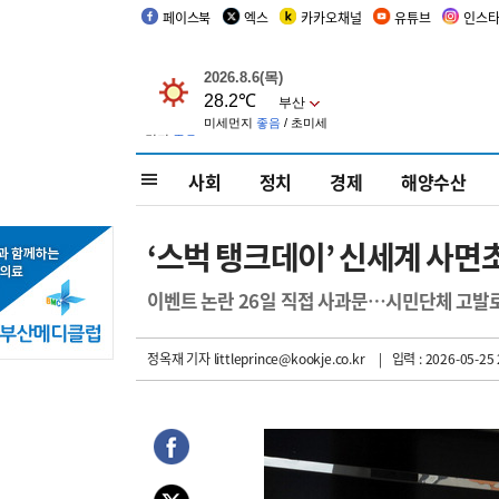
페이스북
엑스
카카오채널
유튜브
인스
사회
정치
경제
해양수산
‘스벅 탱크데이’ 신세계 사면
이벤트 논란 26일 직접 사과문…시민단체 고발
정옥재 기자
littleprince@kookje.co.kr
| 입력 : 2026-05-25 