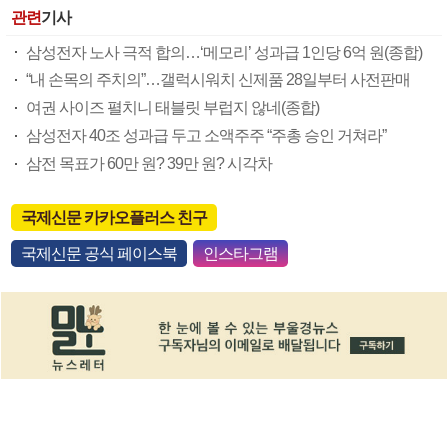
관련
기사
삼성전자 노사 극적 합의…‘메모리’ 성과급 1인당 6억 원(종합)
“내 손목의 주치의”…갤럭시워치 신제품 28일부터 사전판매
여권 사이즈 펼치니 태블릿 부럽지 않네(종합)
삼성전자 40조 성과급 두고 소액주주 “주총 승인 거쳐라”
삼전 목표가 60만 원? 39만 원? 시각차
국제신문 카카오플러스 친구
국제신문 공식 페이스북
인스타그램