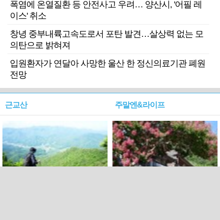
폭염에 온열질환 등 안전사고 우려… 양산시, '어필 레
이스' 취소
창녕 중부내륙고속도로서 포탄 발견…살상력 없는 모
의탄으로 밝혀져
입원환자가 연달아 사망한 울산 한 정신의료기관 폐원
전망
근교산
주말엔&라이프
근교산&그너머…상주·문경
폭염보다 더 뜨거워라…100
청화산~시루봉
일을 붉게 불태울 ‘선비정신’
피었네