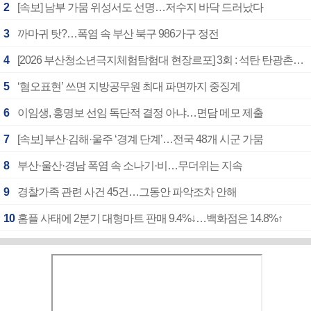
2
[속보] 남부 가뭄 위성서도 선명…저수지 바닥 드러났다
3
까마귀 탓?…폭염 속 부산 북구 986가구 정전
4
[2026 부산청소년극지체험탐험대 현장르포] 3회 : 석탄 탄광촌에서 북극 연구의 중심지로
5
‘혐오표현’ 쓰면 지방공무원 최대 파면까지 중징계
6
이임생, 홍명보 선임 독단적 결정 아냐…면담 메모 제출
7
[속보] 부산·김해·울주 ‘경계 단계’…전국 48개 시군 가뭄
8
부산·울산·경남 폭염 속 소나기·비…무더위는 지속
9
경찰가족 관련 사건 45건…그동안 파악조차 안해
10
홈플 사태에 2분기 대형마트 판매 9.4%↓…백화점은 14.8%↑