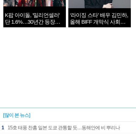
K팝 아이돌, '밀리언셀러'
‘라이징 스타’ 배우 김민하,
단 1.6%…30년간 등장
올해 BIFF 개막식 사회자
1182개팀 전수조사
확정
[많이 본 뉴스]
1
15호 태풍 찬홈 일본 도쿄 관통할 듯…동해안에 비 뿌리나