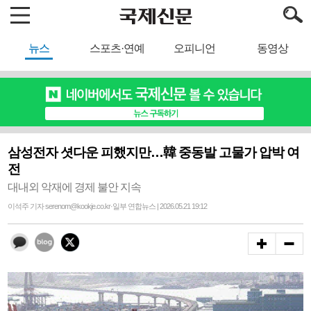
뉴스
스포츠·연예
오피니언
동영상
삼성전자 셧다운 피했지만…韓 중동발 고물가 압박 여
전
대내외 악재에 경제 불안 지속
이석주 기자 serenom@kookje.co.kr·일부 연합뉴스 | 2026.05.21 19:12