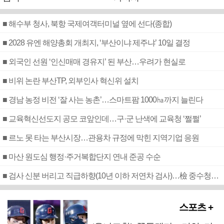
■ 해수부 청사, 북항 국제여객터미널 옆에 선다(종합)
■ 2028 유엔 해양총회 개최지, ‘부산이냐 제주냐’ 10일 결정
■ 외국인 선원 ‘인신매매 경유지’ 된 부산…우려가 현실로
■ 비위 논란 부산TP, 외부인사 혁신위 설치
■ 경남 농정 비전 ‘잘 사는 농촌’…스마트팜 1000㏊까지 늘린다
■ 교육혁신선도지 공모 코앞인데…구·군 난색에 교육청 ‘쩔쩔’
■ 르노 못 타는 부산시장…관용차 규정에 막힌 지역기업 응원
■ 마산 원도심 행정·주거복합단지 연내 준공 수순
■ 검사 신분 버리고 직급하향(10년 이하 저연차 검사)…檢 중수청행 기피
스포츠 +