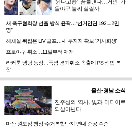
‘윤나고황’ 꿈틀댄다…거인 가
을야구 불씨 살릴까
새 축구협회장 선출 방식 윤곽…“선거인단 192→2만
명”
해체설 뒤집은 LIV 골프…새 투자자 확보 ‘기사회생’
프로야구 취소…11일부터 재개
라커룸 냉탕 등장…폭염 경기취소 속출에 PS 셈법 복
잡
울산·경남 소식
진주성의 역사, 빛과 미디어로
되살아난다
마산 원도심 행정·주거복합단지 연내 준공 수순