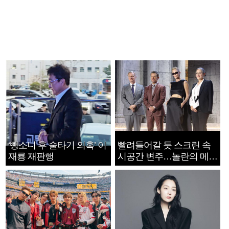
‘뺑소니 후 술타기 의혹’ 이
빨려들어갈 듯 스크린 속
재룡 재판행
시공간 변주…놀란의 메시
지는 ‘전쟁 속죄’