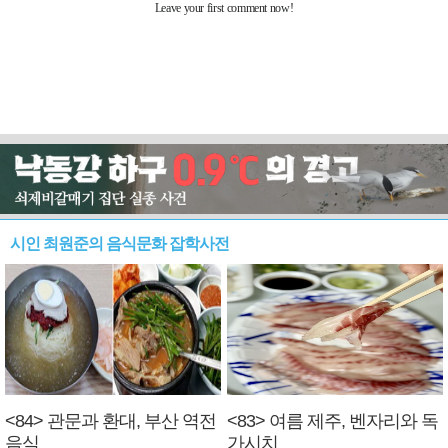
시인 최원준의 음식문화 잡학사전
<84> 관문과 환대, 부산 역전
<83> 여름 제주, 벤자리와 독
음식
가시치