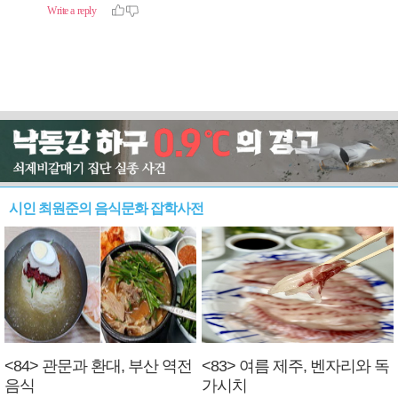
시인 최원준의 음식문화 잡학사전
<84> 관문과 환대, 부산 역전
<83> 여름 제주, 벤자리와 독
음식
가시치