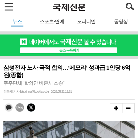
뉴스
스포츠·연예
오피니언
동영상
삼성전자 노사 극적 합의…‘메모리’ 성과급 1인당 6억
원(종합)
주주단체 “합의안 비준시 소송”
정옥재 기자 littleprince@kookje.co.kr | 2026.05.21 19:51