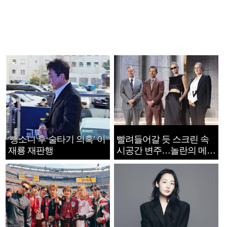
‘뺑소니 후 술타기 의혹’ 이
빨려들어갈 듯 스크린 속
재룡 재판행
시공간 변주…놀란의 메시
지는 ‘전쟁 속죄’