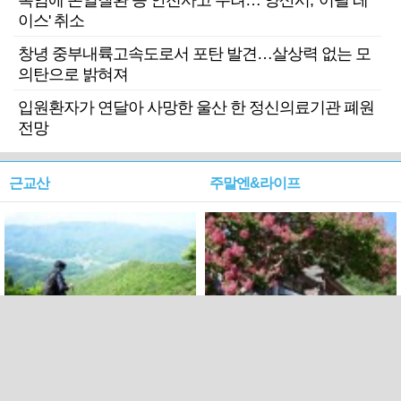
폭염에 온열질환 등 안전사고 우려… 양산시, '어필 레
이스' 취소
창녕 중부내륙고속도로서 포탄 발견…살상력 없는 모
의탄으로 밝혀져
입원환자가 연달아 사망한 울산 한 정신의료기관 폐원
전망
근교산
주말엔&라이프
근교산&그너머…상주·문경
폭염보다 더 뜨거워라…100
청화산~시루봉
일을 붉게 불태울 ‘선비정신’
피었네