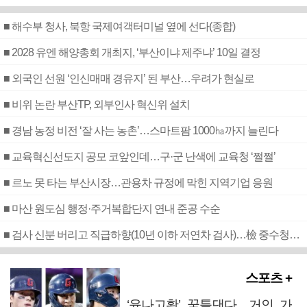
■ 해수부 청사, 북항 국제여객터미널 옆에 선다(종합)
■ 2028 유엔 해양총회 개최지, ‘부산이냐 제주냐’ 10일 결정
■ 외국인 선원 ‘인신매매 경유지’ 된 부산…우려가 현실로
■ 비위 논란 부산TP, 외부인사 혁신위 설치
■ 경남 농정 비전 ‘잘 사는 농촌’…스마트팜 1000㏊까지 늘린다
■ 교육혁신선도지 공모 코앞인데…구·군 난색에 교육청 ‘쩔쩔’
■ 르노 못 타는 부산시장…관용차 규정에 막힌 지역기업 응원
■ 마산 원도심 행정·주거복합단지 연내 준공 수순
■ 검사 신분 버리고 직급하향(10년 이하 저연차 검사)…檢 중수청행 기피
스포츠 +
‘윤나고황’ 꿈틀댄다…거인 가