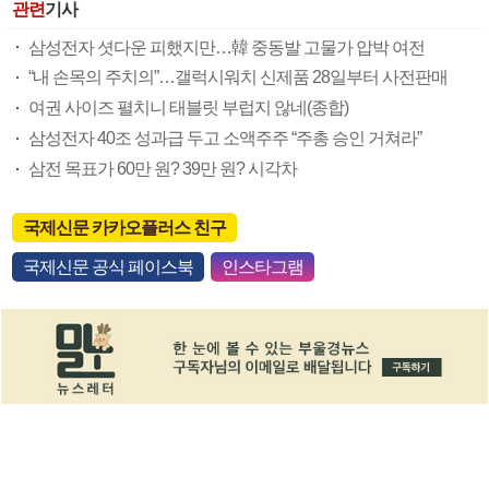
관련
기사
삼성전자 셧다운 피했지만…韓 중동발 고물가 압박 여전
“내 손목의 주치의”…갤럭시워치 신제품 28일부터 사전판매
여권 사이즈 펼치니 태블릿 부럽지 않네(종합)
삼성전자 40조 성과급 두고 소액주주 “주총 승인 거쳐라”
삼전 목표가 60만 원? 39만 원? 시각차
국제신문 카카오플러스 친구
국제신문 공식 페이스북
인스타그램