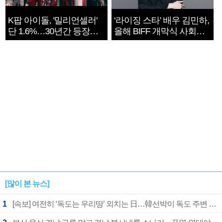
K팝 아이돌, '밀리언셀러'
‘라이징 스타’ 배우 김민하,
단 1.6%…30년간 등장
올해 BIFF 개막식 사회자
1182개팀 전수조사
확정
[많이 본 뉴스]
1
[속보] 여전히 ‘독도는 우리땅’ 외치는 日…韓선박이 독도 주변 해양조사 활동하자 반발