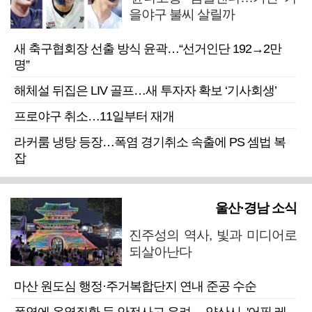
을야구 불씨 살릴까
새 축구협회장 선출 방식 윤곽…“선거인단 192→2만
명”
해체설 뒤집은 LIV 골프…새 투자자 확보 ‘기사회생’
프로야구 취소…11일부터 재개
라커룸 냉탕 등장…폭염 경기취소 속출에 PS 셈법 복
잡
울산·경남 소식
진주성의 역사, 빛과 미디어로
되살아난다
마산 원도심 행정·주거복합단지 연내 준공 수순