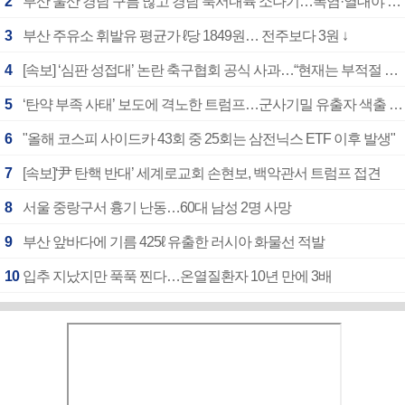
2
부산 울산 경남 구름 많고 경남 북서내륙 소나기…폭염·열대야 계속
3
부산 주유소 휘발유 평균가 ℓ당 1849원… 전주보다 3원 ↓
4
[속보] ‘심판 성접대’ 논란 축구협회 공식 사과…“현재는 부적절 행위 없어”
5
‘탄약 부족 사태’ 보도에 격노한 트럼프…군사기밀 유출자 색출 지시
6
"올해 코스피 사이드카 43회 중 25회는 삼전닉스 ETF 이후 발생"
7
[속보]‘尹 탄핵 반대’ 세계로교회 손현보, 백악관서 트럼프 접견
8
서울 중랑구서 흉기 난동…60대 남성 2명 사망
9
부산 앞바다에 기름 425ℓ 유출한 러시아 화물선 적발
10
입추 지났지만 푹푹 찐다…온열질환자 10년 만에 3배