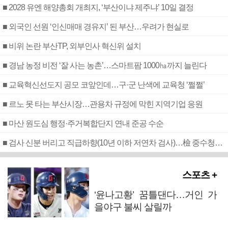
■ 2028 유엔 해양총회 개최지, ‘부산이냐 제주냐’ 10일 결정
■ 외국인 선원 ‘인신매매 경유지’ 된 부산…우려가 현실로
■ 비위 논란 부산TP, 외부인사 혁신위 설치
■ 경남 농정 비전 ‘잘 사는 농촌’…스마트팜 1000㏊까지 늘린다
■ 교육혁신선도지 공모 코앞인데…구·군 난색에 교육청 ‘쩔쩔’
■ 르노 못 타는 부산시장…관용차 규정에 막힌 지역기업 응원
■ 마산 원도심 행정·주거복합단지 연내 준공 수순
■ 검사 신분 버리고 직급하향(10년 이하 저연차 검사)…檢 중수청행 기피
스포츠 +
‘윤나고황’ 꿈틀댄다…거인 가
을야구 불씨 살릴까