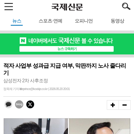
뉴스
스포츠·연예
오피니언
동영상
적자 사업부 성과급 지급 여부, 막판까지 노사 줄다리
기
삼성전자 2차 사후조정
정옥재 기자 littleprince@kookje.co.kr | 2026.05.20 20:01