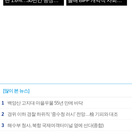
단 1.6%…30년간 등장
올해 BIFF 개막식 사회자
1182개팀 전수조사
확정
[많이 본 뉴스]
1
백양산 고지대 마을우물 55년 만에 바닥
2
경위 이하 경찰 하위직 ‘중수청 러시’ 전망…檢 기피와 대조
3
해수부 청사, 북항 국제여객터미널 옆에 선다(종합)