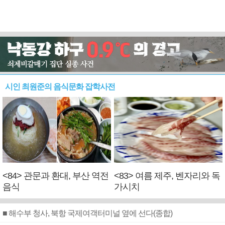
시인 최원준의 음식문화 잡학사전
<84> 관문과 환대, 부산 역전
<83> 여름 제주, 벤자리와 독
음식
가시치
■ 해수부 청사, 북항 국제여객터미널 옆에 선다(종합)