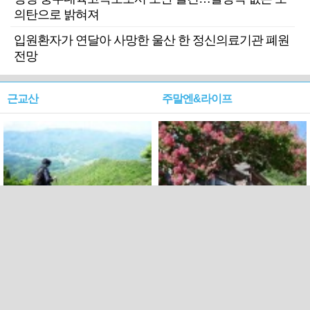
의탄으로 밝혀져
입원환자가 연달아 사망한 울산 한 정신의료기관 폐원
전망
근교산
주말엔&라이프
근교산&그너머…상주·문경
폭염보다 더 뜨거워라…100
청화산~시루봉
일을 붉게 불태울 ‘선비정신’
피었네
PC버전
엑스
페이스북