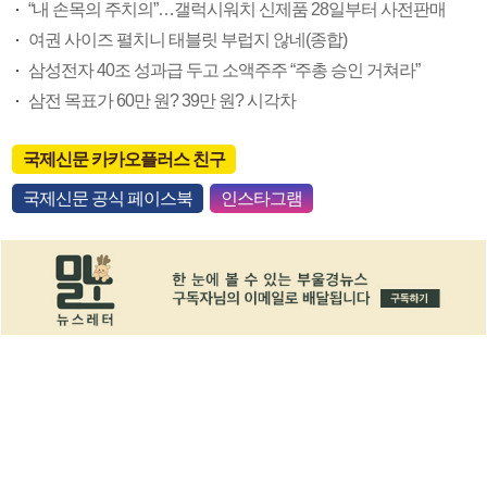
“내 손목의 주치의”…갤럭시워치 신제품 28일부터 사전판매
여권 사이즈 펼치니 태블릿 부럽지 않네(종합)
삼성전자 40조 성과급 두고 소액주주 “주총 승인 거쳐라”
삼전 목표가 60만 원? 39만 원? 시각차
국제신문 카카오플러스 친구
국제신문 공식 페이스북
인스타그램