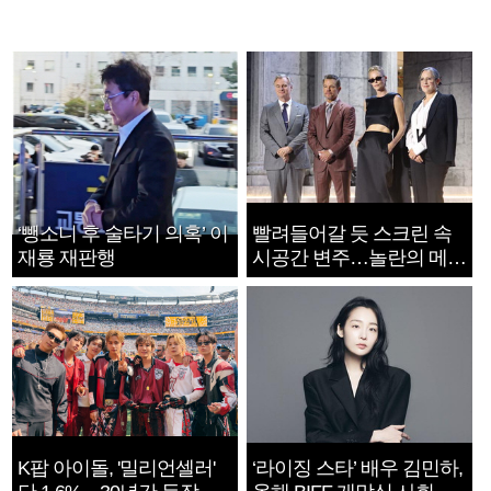
‘뺑소니 후 술타기 의혹’ 이
빨려들어갈 듯 스크린 속
재룡 재판행
시공간 변주…놀란의 메시
지는 ‘전쟁 속죄’
K팝 아이돌, '밀리언셀러'
‘라이징 스타’ 배우 김민하,