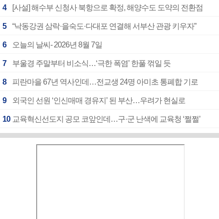
4
[사설] 해수부 신청사 북항으로 확정, 해양수도 도약의 전환점
5
“낙동강권 삼락·을숙도·다대포 연결해 서부산 관광 키우자”
6
오늘의 날씨- 2026년 8월 7일
7
부울경 주말부터 비소식…‘극한 폭염’ 한풀 꺾일 듯
8
피란마을 67년 역사인데…전교생 24명 아미초 통폐합 기로
9
외국인 선원 ‘인신매매 경유지’ 된 부산…우려가 현실로
10
교육혁신선도지 공모 코앞인데…구·군 난색에 교육청 ‘쩔쩔’