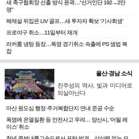
새 축구협회장 선출 방식 윤곽…“선거인단 192→2만
명”
해체설 뒤집은 LIV 골프…새 투자자 확보 ‘기사회생’
프로야구 취소…11일부터 재개
라커룸 냉탕 등장…폭염 경기취소 속출에 PS 셈법 복
잡
울산·경남 소식
진주성의 역사, 빛과 미디어로
되살아난다
마산 원도심 행정·주거복합단지 연내 준공 수순
폭염에 온열질환 등 안전사고 우려… 양산시, '어필 레
이스' 취소
창녕 중부내륙고속도로서 포탄 발견…살상력 없는 모