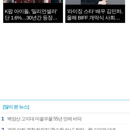
K팝 아이돌, '밀리언셀러'
‘라이징 스타’ 배우 김민하,
단 1.6%…30년간 등장
올해 BIFF 개막식 사회자
1182개팀 전수조사
확정
[많이 본 뉴스]
1
백양산 고지대 마을우물 55년 만에 바닥
2
경위 이하 경찰 하위직 ‘중수청 러시’ 전망…檢 기피와 대조