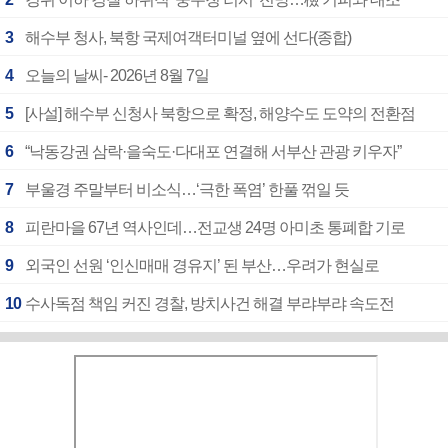
3
해수부 청사, 북항 국제여객터미널 옆에 선다(종합)
4
오늘의 날씨- 2026년 8월 7일
5
[사설] 해수부 신청사 북항으로 확정, 해양수도 도약의 전환점
6
“낙동강권 삼락·을숙도·다대포 연결해 서부산 관광 키우자”
7
부울경 주말부터 비소식…‘극한 폭염’ 한풀 꺾일 듯
8
피란마을 67년 역사인데…전교생 24명 아미초 통폐합 기로
9
외국인 선원 ‘인신매매 경유지’ 된 부산…우려가 현실로
10
수사독점 책임 커진 경찰, 방치사건 해결 부랴부랴 속도전