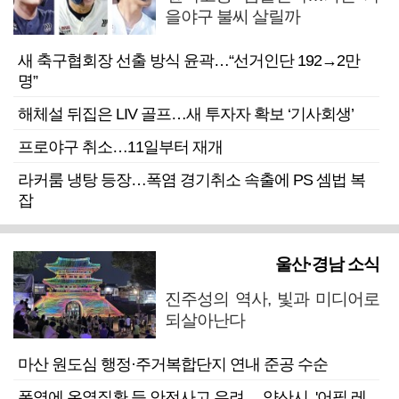
을야구 불씨 살릴까
새 축구협회장 선출 방식 윤곽…“선거인단 192→2만
명”
해체설 뒤집은 LIV 골프…새 투자자 확보 ‘기사회생’
프로야구 취소…11일부터 재개
라커룸 냉탕 등장…폭염 경기취소 속출에 PS 셈법 복
잡
울산·경남 소식
진주성의 역사, 빛과 미디어로
되살아난다
마산 원도심 행정·주거복합단지 연내 준공 수순
폭염에 온열질환 등 안전사고 우려… 양산시, '어필 레