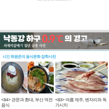
시인 최원준의 음식문화 잡학사전
<84> 관문과 환대, 부산 역전
<83> 여름 제주, 벤자리와 독
음식
가시치