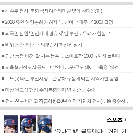
■ 해수부 청사, 북항 국제여객터미널 옆에 선다(종합)
■ 2028 유엔 해양총회 개최지, ‘부산이냐 제주냐’ 10일 결정
■ 외국인 선원 ‘인신매매 경유지’ 된 부산…우려가 현실로
■ 비위 논란 부산TP, 외부인사 혁신위 설치
■ 경남 농정 비전 ‘잘 사는 농촌’…스마트팜 1000㏊까지 늘린다
■ 교육혁신선도지 공모 코앞인데…구·군 난색에 교육청 ‘쩔쩔’
■ 르노 못 타는 부산시장…관용차 규정에 막힌 지역기업 응원
■ 마산 원도심 행정·주거복합단지 연내 준공 수순
■ 검사 신분 버리고 직급하향(10년 이하 저연차 검사)…檢 중수청행 기피
스포츠 +
‘윤나고황’ 꿈틀댄다…거인 가