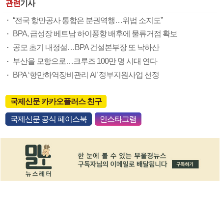
관련
기사
“전국 항만공사 통합은 분권역행…위법 소지도”
BPA, 급성장 베트남 하이퐁항 배후에 물류거점 확보
공모 초기 내정설…BPA 건설본부장 또 낙하산
부산을 모항으로…크루즈 100만 명 시대 연다
BPA ‘항만하역장비관리 AI’ 정부지원사업 선정
국제신문 카카오플러스 친구
국제신문 공식 페이스북
인스타그램