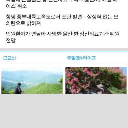
이스' 취소
창녕 중부내륙고속도로서 포탄 발견…살상력 없는 모
의탄으로 밝혀져
입원환자가 연달아 사망한 울산 한 정신의료기관 폐원
전망
근교산
주말엔&라이프
근교산&그너머…상주·문경
폭염보다 더 뜨거워라…100
청화산~시루봉
일을 붉게 불태울 ‘선비정신’
피었네