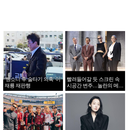
‘뺑소니 후 술타기 의혹’ 이
빨려들어갈 듯 스크린 속
재룡 재판행
시공간 변주…놀란의 메시
지는 ‘전쟁 속죄’