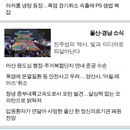
라커룸 냉탕 등장…폭염 경기취소 속출에 PS 셈법 복
잡
울산·경남 소식
진주성의 역사, 빛과 미디어로
되살아난다
마산 원도심 행정·주거복합단지 연내 준공 수순
폭염에 온열질환 등 안전사고 우려… 양산시, '어필 레
이스' 취소
창녕 중부내륙고속도로서 포탄 발견…살상력 없는 모
의탄으로 밝혀져
입원환자가 연달아 사망한 울산 한 정신의료기관 폐원
전망