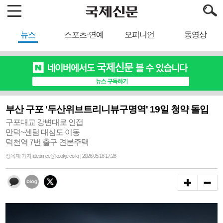
뉴스
스포츠·연예
오피니언
동영상
부산 구포 '두산위브트리니뷰구명역' 19일 청약 돌입
구포대교 강변대로 인접
만덕~센텀 대심도 이동
덕천역 7번 출구 견본주택
정옥재 기자 littleprince@kookje.co.kr | 2026.05.18 17:28