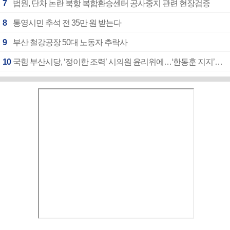
7
법원, 단차 논란 북항 복합환승센터 공사중지 관련 현장검증
8
통영시민 추석 전 35만 원 받는다
9
부산 철강공장 50대 노동자 추락사
10
국힘 부산시당, ‘정이한 조력’ 시의원 윤리위에…‘한동훈 지지’도 신고접수