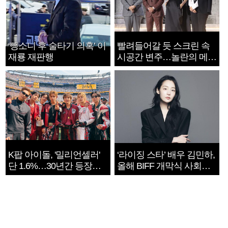
‘뺑소니 후 술타기 의혹’ 이
빨려들어갈 듯 스크린 속
재룡 재판행
시공간 변주…놀란의 메시
지는 ‘전쟁 속죄’
K팝 아이돌, '밀리언셀러'
‘라이징 스타’ 배우 김민하,
단 1.6%…30년간 등장
올해 BIFF 개막식 사회자
1182개팀 전수조사
확정