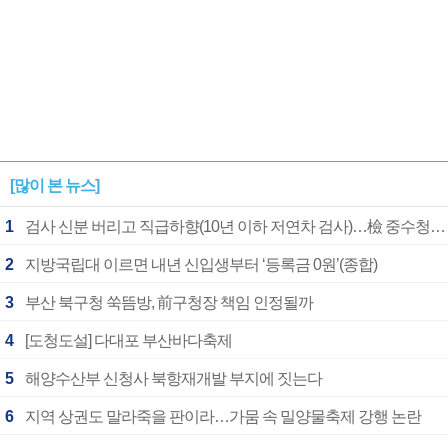
[많이 본 뉴스]
1
검사 신분 버리고 직급하향(10년 이하 저연차 검사)…檢 중수청행 기피
2
지방국립대 이르면 내년 신입생부터 ‘등록금 0원’(종합)
3
부산 북구청 쑥뜸방, 前구청장 책임 인정될까
4
[도청도설] 다대포 부산바다축제
5
해양수산부 신청사 북항재개발 부지에 짓는다
6
지역 상권도 말라죽을 판이라…가뭄 속 밀양물축제 강행 논란