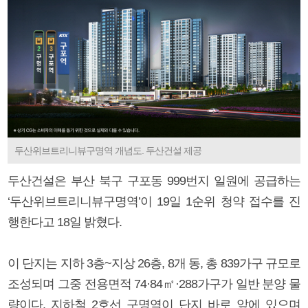
두산위브트리니뷰구명역 개념도. 두산건설 제공
두산건설은 부산 북구 구포동 999번지 일원에 공급하는
‘두산위브트리니뷰구명역’이 19일 1순위 청약 접수를 진
행한다고 18일 밝혔다.
이 단지는 지하 3층~지상 26층, 8개 동, 총 839가구 규모로
조성되며 그중 전용면적 74·84㎡·288가구가 일반 분양 물
량이다. 지하철 2호선 구명역이 단지 바로 앞에 있으며