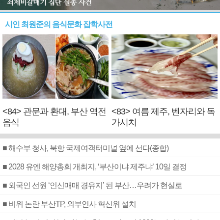
시인 최원준의 음식문화 잡학사전
<84> 관문과 환대, 부산 역전
<83> 여름 제주, 벤자리와 독
음식
가시치
■ 해수부 청사, 북항 국제여객터미널 옆에 선다(종합)
■ 2028 유엔 해양총회 개최지, ‘부산이냐 제주냐’ 10일 결정
■ 외국인 선원 ‘인신매매 경유지’ 된 부산…우려가 현실로
■ 비위 논란 부산TP, 외부인사 혁신위 설치