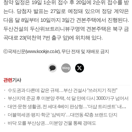
청약 일정은 19일 1순위 접수 후 20일에 2순위 접수를 받
는다. 당첨자 발표는 27일로 예정돼 있으며 정당 계약은
다음 달 8일부터 10일까지 3일간 견본주택에서 진행된다.
두산건설의 두산위브트리니뷰구명역 견본주택은 북구 금
곡대로 23(덕천역 7번 출구 앞)에 위치해 있다.
ⓒ국제신문(www.kookje.co.kr), 무단 전재 및 재배포 금지
관련
기사
수도권과 다른데 같은 규제…부산 건설사 “쓰러지기 직전”
부산지역 준공 후 미분양 주택, 석 달 만에 다시 3000가구 넘어서
대연·문현 생활권, 전 세대 4베이 판상형…‘더샵 트리센트’ 내달 분양
더블역세권·평지·학군 ‘삼박자’…대연동 42층 브랜드 단지
바닥 모를 부산상권…미분양 건물 통째 경매도