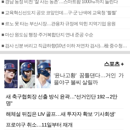
■ 경남 농정 비전 ‘잘 사는 농촌’…스마트팜 1000㏊까지 늘린다
■ 교육혁신선도지 공모 코앞인데…구·군 난색에 교육청 ‘쩔쩔’
■ 르노 못 타는 부산시장…관용차 규정에 막힌 지역기업 응원
■ 마산 원도심 행정·주거복합단지 연내 준공 수순
■ 검사 신분 버리고 직급하향(10년 이하 저연차 검사)…檢 중수청행 기피
스포츠 +
‘윤나고황’ 꿈틀댄다…거인 가
을야구 불씨 살릴까
새 축구협회장 선출 방식 윤곽…“선거인단 192→2만
명”
해체설 뒤집은 LIV 골프…새 투자자 확보 ‘기사회생’
프로야구 취소…11일부터 재개