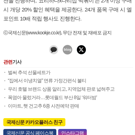
션을 진행하며, ‘요리하다x다리집 떡볶이’는 2개 이상 구매
시 개당 20% 할인 혜택을 제공한다. 24개 품목 구매 시 엘
포인트 10배 적립 행사도 진행한다.
ⓒ국제신문(www.kookje.co.kr), 무단 전재 및 재배포 금지
관련
기사
벌써 추석 선물세트가
“집에서 이냉치열” 면류 가정간편식 불티
우리 호텔 브랜드 상품 알리고, 지역업체 판로 넓혀주고
폭염아 물렀거라…롯데월드 부산 8일 ‘워터밤’
이마트, 햇 건고추 6종 사전예약 판매
국제신문 카카오플러스 친구
국제신문 공식 페이스북
인스타그램