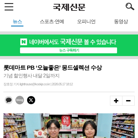
뉴스
스포츠·연예
오피니언
동영상
롯데마트 PB ‘오늘좋은’ 몽드셀렉션 수상
기념 할인행사 내달 2일까지
장호정 기자 lighthouse@kookje.co.kr | 2026.05.17 18:12