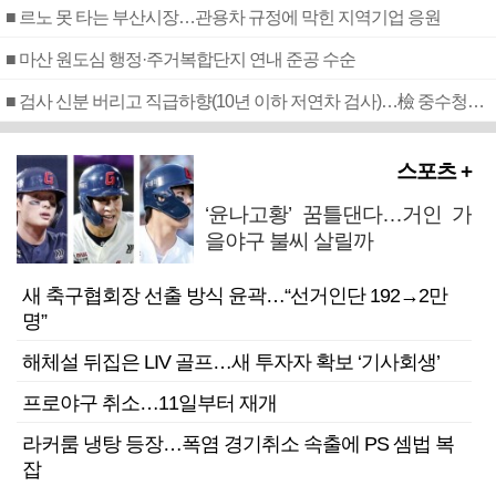
■ 르노 못 타는 부산시장…관용차 규정에 막힌 지역기업 응원
■ 마산 원도심 행정·주거복합단지 연내 준공 수순
■ 검사 신분 버리고 직급하향(10년 이하 저연차 검사)…檢 중수청행 기피
스포츠 +
‘윤나고황’ 꿈틀댄다…거인 가
을야구 불씨 살릴까
새 축구협회장 선출 방식 윤곽…“선거인단 192→2만
명”
해체설 뒤집은 LIV 골프…새 투자자 확보 ‘기사회생’
프로야구 취소…11일부터 재개
라커룸 냉탕 등장…폭염 경기취소 속출에 PS 셈법 복
잡