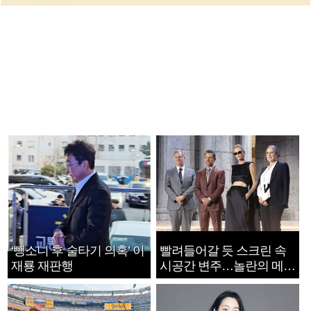
‘뺑소니 후 술타기 의혹’ 이
빨려들어갈 듯 스크린 속
재룡 재판행
시공간 변주…놀란의 메시
지는 ‘전쟁 속죄’