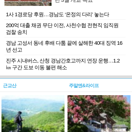
1사 1경로당 후원…경남도 ‘온정의 다리’ 놓는다
200억 대출 채권 무단 이전, 사천수협 전현직 임직원
검찰 송치
경남 고성서 동네 후배 다툼 끝에 살해한 40대 징역 16
년 선고
진주 시내버스, 산청 경남간호고까지 연장 운행…1.2
㎞ 구간 도보 이동 불편 해소
근교산
주말엔&라이프