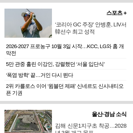
스포츠 +
‘코리아 GC 주장’ 안병훈, LIV서
韓선수 최고 성적
2026-2027 프로농구 10월 3일 시작…KCC, LG와 홈 개
막전
5만 관중 홀린 이강인, 강렬했던 ‘서울 입단식’
‘폭염 방학’ 끝…거인 다시 뛴다
2위 카를로스 이어 ‘윔블던 제패’ 신네르도 신시내티오
픈 기권
울산·경남 소식
김해 신문1지구초 착공…2028
년 3월 개교 목표