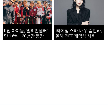
K팝 아이돌, '밀리언셀러'
‘라이징 스타’ 배우 김민하,
단 1.6%…30년간 등장
올해 BIFF 개막식 사회자
1182개팀 전수조사
확정