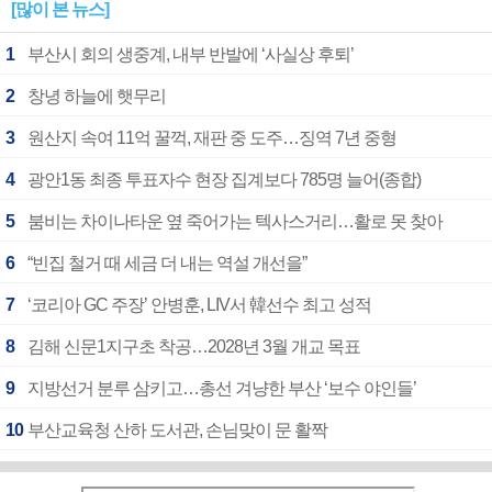
[많이 본 뉴스]
1
부산시 회의 생중계, 내부 반발에 ‘사실상 후퇴’
2
창녕 하늘에 햇무리
3
원산지 속여 11억 꿀꺽, 재판 중 도주…징역 7년 중형
4
광안1동 최종 투표자수 현장 집계보다 785명 늘어(종합)
5
붐비는 차이나타운 옆 죽어가는 텍사스거리…활로 못 찾아
6
“빈집 철거 때 세금 더 내는 역설 개선을”
7
‘코리아 GC 주장’ 안병훈, LIV서 韓선수 최고 성적
8
김해 신문1지구초 착공…2028년 3월 개교 목표
9
지방선거 분루 삼키고…총선 겨냥한 부산 ‘보수 야인들’
10
부산교육청 산하 도서관, 손님맞이 문 활짝