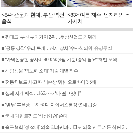
<84> 관문과 환대, 부산 역전
<83> 여름 제주, 벤자리와 독
음식
가시치
■ 핀테크, 부산 부가가치 2위…후방산업도 키워라
■ ‘공룡 경찰’ 우려 큰데…견제 장치 ‘수사심의위’ 유명무실
■ “가덕신공항 공사비 4600억(4월 기준) 증액 필요” 해법 모색
■ 해양생물 ‘역노화 소재’ 기술 개발 착수
■ 전동킥보드 사고 때 뇌손상 위험 오토바이 3.5배
■ 상폐 시계 째깍…163개사 “나 떨고있니”
■ ‘빚투’ 후폭풍…20·60대 마이너스통장 연체 급증
■ 국내 대형로펌도 ‘생성형 AI’ 쓴다
■ 축구협회 ‘성 접대’ 의혹 일파만파…日도 의혹 연루 거론 심판 2명 조사