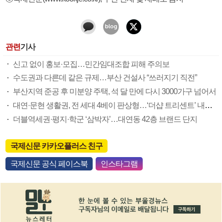
관련
기사
신고 없이 홍보·모집…민간임대조합 피해 주의보
수도권과 다른데 같은 규제…부산 건설사 “쓰러지기 직전”
부산지역 준공 후 미분양 주택, 석 달 만에 다시 3000가구 넘어서
대연·문현 생활권, 전 세대 4베이 판상형…‘더샵 트리센트’ 내달 분양
더블역세권·평지·학군 ‘삼박자’…대연동 42층 브랜드 단지
국제신문 카카오플러스 친구
국제신문 공식 페이스북
인스타그램