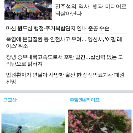
진주성의 역사, 빛과 미디어로
되살아난다
마산 원도심 행정·주거복합단지 연내 준공 수순
폭염에 온열질환 등 안전사고 우려… 양산시, '어필 레
이스' 취소
창녕 중부내륙고속도로서 포탄 발견…살상력 없는 모
의탄으로 밝혀져
입원환자가 연달아 사망한 울산 한 정신의료기관 폐원
전망
근교산
주말엔&라이프