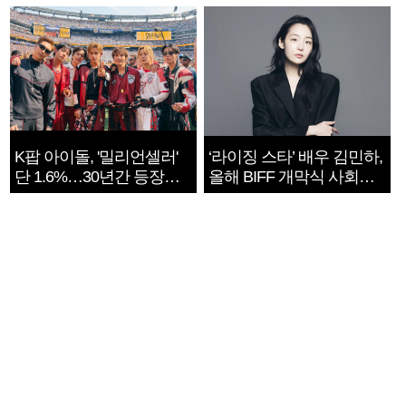
지는 ‘전쟁 속죄’
K팝 아이돌, '밀리언셀러'
‘라이징 스타’ 배우 김민하,
단 1.6%…30년간 등장
올해 BIFF 개막식 사회자
1182개팀 전수조사
확정