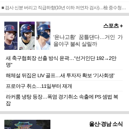
■ 검사 신분 버리고 직급하향(10년 이하 저연차 검사)…檢 중수청행 기피
스포츠 +
‘윤나고황’ 꿈틀댄다…거인 가
을야구 불씨 살릴까
새 축구협회장 선출 방식 윤곽…“선거인단 192→2만
명”
해체설 뒤집은 LIV 골프…새 투자자 확보 ‘기사회생’
프로야구 취소…11일부터 재개
라커룸 냉탕 등장…폭염 경기취소 속출에 PS 셈법 복
잡
울산·경남 소식