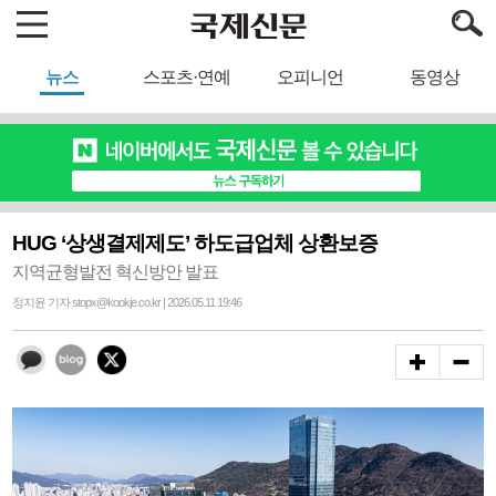
뉴스
스포츠·연예
오피니언
동영상
HUG ‘상생결제제도’ 하도급업체 상환보증
지역균형발전 혁신방안 발표
정지윤 기자 stopx@kookje.co.kr | 2026.05.11 19:46