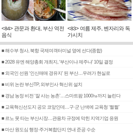
<84> 관문과 환대, 부산 역전
<83> 여름 제주, 벤자리와 독
음식
가시치
■ 해수부 청사, 북항 국제여객터미널 옆에 선다(종합)
■ 2028 유엔 해양총회 개최지, ‘부산이냐 제주냐’ 10일 결정
■ 외국인 선원 ‘인신매매 경유지’ 된 부산…우려가 현실로
■ 비위 논란 부산TP, 외부인사 혁신위 설치
■ 경남 농정 비전 ‘잘 사는 농촌’…스마트팜 1000㏊까지 늘린다
■ 교육혁신선도지 공모 코앞인데…구·군 난색에 교육청 ‘쩔쩔’
■ 르노 못 타는 부산시장…관용차 규정에 막힌 지역기업 응원
■ 마산 원도심 행정·주거복합단지 연내 준공 수순