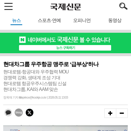
뉴스
스포츠·연예
오피니언
동영상
현대차그룹 우주항공 맹주로 ‘급부상’하나
현대로템-항공대와 우주협력 MOU
경쟁력 강화, 생태계 조성 기대
현대로템 항공우주시스템팀 신설
현대차그룹, KAI와 AAM 맞손
정옥재 기자 littleprince@kookje.co.kr | 2026.05.11 13:03