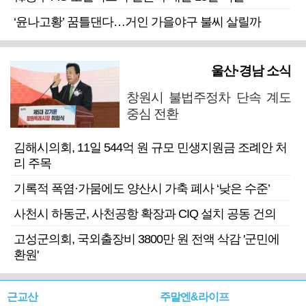
‘윤나고황’ 꿈틀댄다…거인 가을야구 불씨 살릴까
울산·경남 소식
창원시 불법주정차 단속 계도
중심 전환
김해시의회, 11일 544억 원 규모 민생지원금 조례안 처
리 주목
기록적 폭염·가뭄에도 양산시 가축 폐사 ‘낮은 수준’
사천시 하동군, 사천공항 확장과 CIQ 설치 공동 건의
고성군의회, 국외출장비 3800만 원 전액 삭감 '군민에
환원'
근교산
주말엔&라이프