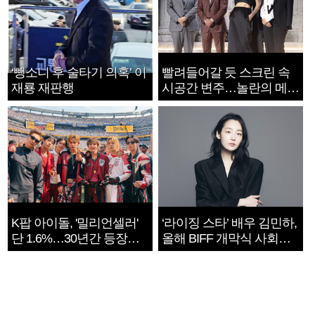
‘뺑소니 후 술타기 의혹’ 이
빨려들어갈 듯 스크린 속
재룡 재판행
시공간 변주…놀란의 메시
지는 ‘전쟁 속죄’
K팝 아이돌, '밀리언셀러'
‘라이징 스타’ 배우 김민하,
단 1.6%…30년간 등장
올해 BIFF 개막식 사회자
1182개팀 전수조사
확정