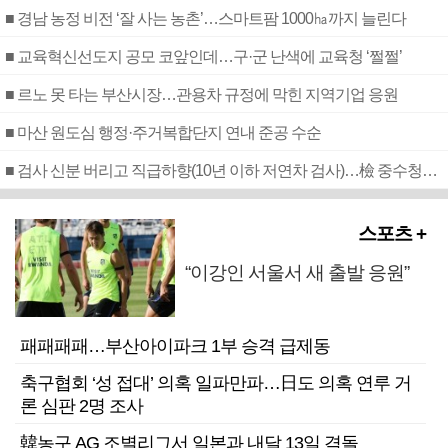
■ 경남 농정 비전 ‘잘 사는 농촌’…스마트팜 1000㏊까지 늘린다
■ 교육혁신선도지 공모 코앞인데…구·군 난색에 교육청 ‘쩔쩔’
■ 르노 못 타는 부산시장…관용차 규정에 막힌 지역기업 응원
■ 마산 원도심 행정·주거복합단지 연내 준공 수순
■ 검사 신분 버리고 직급하향(10년 이하 저연차 검사)…檢 중수청행 기피
스포츠 +
“이강인 서울서 새 출발 응원”
패패패패…부산아이파크 1부 승격 급제동
축구협회 ‘성 접대’ 의혹 일파만파…日도 의혹 연루 거
론 심판 2명 조사
韓농구 AG 조별리그서 일본과 내달 13일 격돌