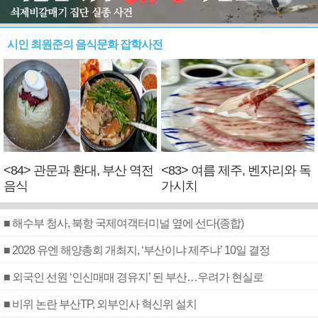
시인 최원준의 음식문화 잡학사전
<84> 관문과 환대, 부산 역전
<83> 여름 제주, 벤자리와 독
음식
가시치
■ 해수부 청사, 북항 국제여객터미널 옆에 선다(종합)
■ 2028 유엔 해양총회 개최지, ‘부산이냐 제주냐’ 10일 결정
■ 외국인 선원 ‘인신매매 경유지’ 된 부산…우려가 현실로
■ 비위 논란 부산TP, 외부인사 혁신위 설치