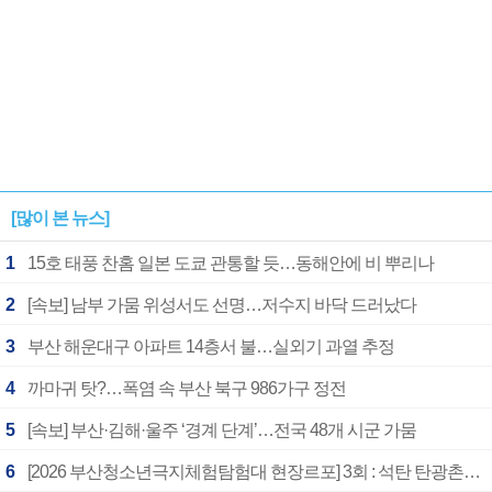
[많이 본 뉴스]
1
15호 태풍 찬홈 일본 도쿄 관통할 듯…동해안에 비 뿌리나
2
[속보] 남부 가뭄 위성서도 선명…저수지 바닥 드러났다
3
부산 해운대구 아파트 14층서 불…실외기 과열 추정
4
까마귀 탓?…폭염 속 부산 북구 986가구 정전
5
[속보] 부산·김해·울주 ‘경계 단계’…전국 48개 시군 가뭄
6
[2026 부산청소년극지체험탐험대 현장르포] 3회 : 석탄 탄광촌에서 북극 연구의 중심지로