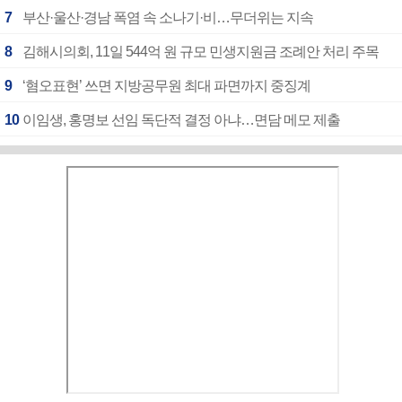
7
부산·울산·경남 폭염 속 소나기·비…무더위는 지속
8
김해시의회, 11일 544억 원 규모 민생지원금 조례안 처리 주목
9
‘혐오표현’ 쓰면 지방공무원 최대 파면까지 중징계
10
이임생, 홍명보 선임 독단적 결정 아냐…면담 메모 제출