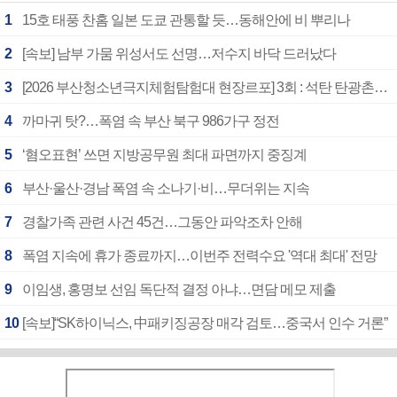
1
15호 태풍 찬홈 일본 도쿄 관통할 듯…동해안에 비 뿌리나
2
[속보] 남부 가뭄 위성서도 선명…저수지 바닥 드러났다
3
[2026 부산청소년극지체험탐험대 현장르포] 3회 : 석탄 탄광촌에서 북극 연구의 중심지로
4
까마귀 탓?…폭염 속 부산 북구 986가구 정전
5
‘혐오표현’ 쓰면 지방공무원 최대 파면까지 중징계
6
부산·울산·경남 폭염 속 소나기·비…무더위는 지속
7
경찰가족 관련 사건 45건…그동안 파악조차 안해
8
폭염 지속에 휴가 종료까지…이번주 전력수요 '역대 최대' 전망
9
이임생, 홍명보 선임 독단적 결정 아냐…면담 메모 제출
10
[속보]“SK하이닉스, 中패키징공장 매각 검토…중국서 인수 거론”