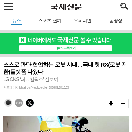
뉴스
스포츠·연예
오피니언
동영상
스스로 판단·협업하는 로봇 시대…국내 첫 RX(로봇 전
환)플랫폼 나왔다
LG CNS ‘피지컬웍스’ 선보여
정옥재 기자 littleprince@kookje.co.kr | 2026.05.10 19:03