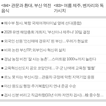
<84> 관문과 환대, 부산 역전
<83> 여름 제주, 벤자리와 독
음식
가시치
■ 해수부 청사, 북항 국제여객터미널 옆에 선다(종합)
■ 2028 유엔 해양총회 개최지, ‘부산이냐 제주냐’ 10일 결정
■ 외국인 선원 ‘인신매매 경유지’ 된 부산…우려가 현실로
■ 비위 논란 부산TP, 외부인사 혁신위 설치
■ 경남 농정 비전 ‘잘 사는 농촌’…스마트팜 1000㏊까지 늘린다
■ 교육혁신선도지 공모 코앞인데…구·군 난색에 교육청 ‘쩔쩔’
■ 르노 못 타는 부산시장…관용차 규정에 막힌 지역기업 응원
■ 마산 원도심 행정·주거복합단지 연내 준공 수순
■ 검사 신분 버리고 직급하향(10년 이하 저연차 검사)…檢 중수청행 기피