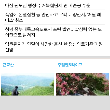
마산 원도심 행정·주거복합단지 연내 준공 수순
폭염에 온열질환 등 안전사고 우려… 양산시, '어필 레
이스' 취소
창녕 중부내륙고속도로서 포탄 발견…살상력 없는 모
의탄으로 밝혀져
입원환자가 연달아 사망한 울산 한 정신의료기관 폐원
전망
근교산
주말엔&라이프