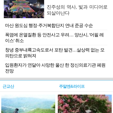
진주성의 역사, 빛과 미디어로
되살아난다
마산 원도심 행정·주거복합단지 연내 준공 수순
폭염에 온열질환 등 안전사고 우려… 양산시, '어필 레
이스' 취소
창녕 중부내륙고속도로서 포탄 발견…살상력 없는 모
의탄으로 밝혀져
입원환자가 연달아 사망한 울산 한 정신의료기관 폐원
전망
근교산
주말엔&라이프