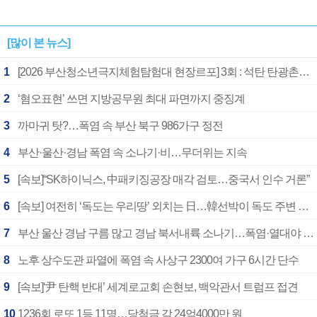
[많이 본 뉴스]
1
[2026 부산청소년극지체험탐험대 현장르포] 3회 : 석탄 탄광촌에서 북극 연구의 중심지로
2
‘혐오표현’ 쓰면 지방공무원 최대 파면까지 중징계
3
까마귀 탓?…폭염 속 부산 북구 986가구 정전
4
부산·울산·경남 폭염 속 소나기·비…무더위는 지속
5
[속보]“SK하이닉스, 中패키징공장 매각 검토…중국서 인수 거론”
6
[속보] 여전히 ‘독도는 우리땅’ 외치는 日…韓선박이 독도 주변 해양조사 활동하자 반발
7
부산 울산 경남 구름 많고 경남 북서내륙 소나기…폭염·열대야 계속
8
노후 상수도관 파열에 폭염 속 사상구 2300여 가구 6시간 단수
9
[속보]‘尹 탄핵 반대’ 세계로교회 손현보, 백악관서 트럼프 접견
10
1236회 로또 1등 11명…당첨금 각 24억4000만 원