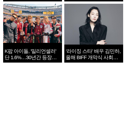
지는 ‘전쟁 속죄’
K팝 아이돌, '밀리언셀러'
‘라이징 스타’ 배우 김민하,
단 1.6%…30년간 등장
올해 BIFF 개막식 사회자
1182개팀 전수조사
확정