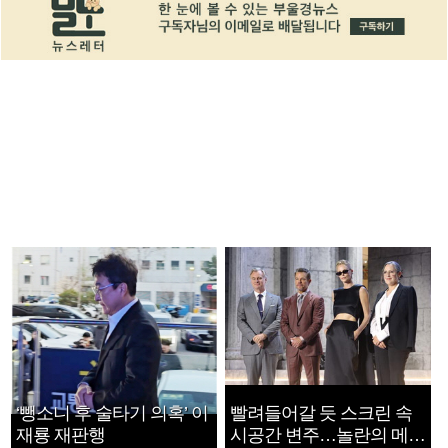
‘뺑소니 후 술타기 의혹’ 이
빨려들어갈 듯 스크린 속
재룡 재판행
시공간 변주…놀란의 메시