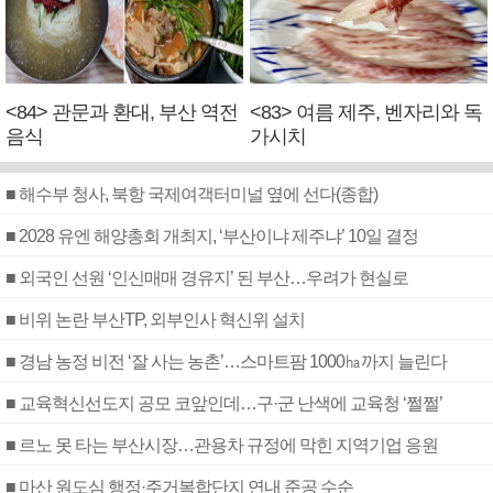
<84> 관문과 환대, 부산 역전
<83> 여름 제주, 벤자리와 독
음식
가시치
■ 해수부 청사, 북항 국제여객터미널 옆에 선다(종합)
■ 2028 유엔 해양총회 개최지, ‘부산이냐 제주냐’ 10일 결정
■ 외국인 선원 ‘인신매매 경유지’ 된 부산…우려가 현실로
■ 비위 논란 부산TP, 외부인사 혁신위 설치
■ 경남 농정 비전 ‘잘 사는 농촌’…스마트팜 1000㏊까지 늘린다
■ 교육혁신선도지 공모 코앞인데…구·군 난색에 교육청 ‘쩔쩔’
■ 르노 못 타는 부산시장…관용차 규정에 막힌 지역기업 응원
■ 마산 원도심 행정·주거복합단지 연내 준공 수순