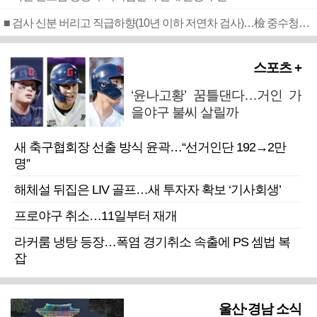
■ 검사 신분 버리고 직급하향(10년 이하 저연차 검사)…檢 중수청행 기피
스포츠 +
‘윤나고황’ 꿈틀댄다…거인 가
을야구 불씨 살릴까
새 축구협회장 선출 방식 윤곽…“선거인단 192→2만
명”
해체설 뒤집은 LIV 골프…새 투자자 확보 ‘기사회생’
프로야구 취소…11일부터 재개
라커룸 냉탕 등장…폭염 경기취소 속출에 PS 셈법 복
잡
울산·경남 소식