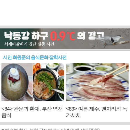
시인 최원준의 음식문화 잡학사전
<84> 관문과 환대, 부산 역전
<83> 여름 제주, 벤자리와 독
음식
가시치