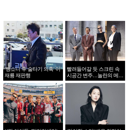
‘뺑소니 후 술타기 의혹’ 이
빨려들어갈 듯 스크린 속
재룡 재판행
시공간 변주…놀란의 메시
지는 ‘전쟁 속죄’