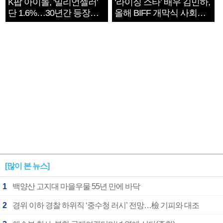
K팝 아이돌, '밀리언셀러'
‘라이징 스타’ 배우 김민하,
단 1.6%…30년간 등장
올해 BIFF 개막식 사회자
1182개팀 전수조사
확정
[많이 본 뉴스]
1
백양산 고지대 마을우물 55년 만에 바닥
2
경위 이하 경찰 하위직 ‘중수청 러시’ 전망…檢 기피와 대조