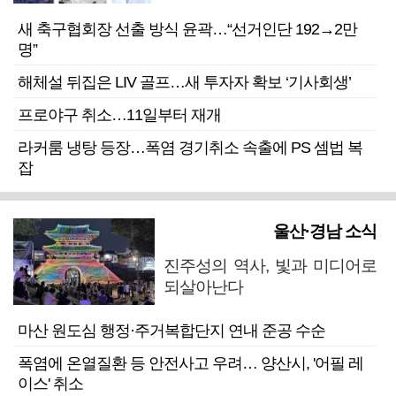
새 축구협회장 선출 방식 윤곽…“선거인단 192→2만
명”
해체설 뒤집은 LIV 골프…새 투자자 확보 ‘기사회생’
프로야구 취소…11일부터 재개
라커룸 냉탕 등장…폭염 경기취소 속출에 PS 셈법 복
잡
울산·경남 소식
진주성의 역사, 빛과 미디어로
되살아난다
마산 원도심 행정·주거복합단지 연내 준공 수순
폭염에 온열질환 등 안전사고 우려… 양산시, '어필 레
이스' 취소