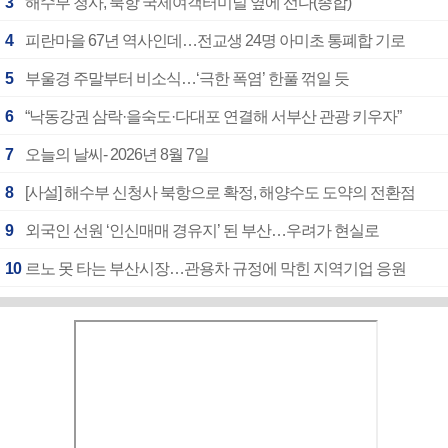
3
해수부 청사, 북항 국제여객터미널 옆에 선다(종합)
4
피란마을 67년 역사인데…전교생 24명 아미초 통폐합 기로
5
부울경 주말부터 비소식…‘극한 폭염’ 한풀 꺾일 듯
6
“낙동강권 삼락·을숙도·다대포 연결해 서부산 관광 키우자”
7
오늘의 날씨- 2026년 8월 7일
8
[사설] 해수부 신청사 북항으로 확정, 해양수도 도약의 전환점
9
외국인 선원 ‘인신매매 경유지’ 된 부산…우려가 현실로
10
르노 못 타는 부산시장…관용차 규정에 막힌 지역기업 응원