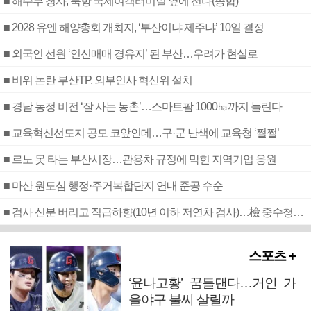
■ 해수부 청사, 북항 국제여객터미널 옆에 선다(종합)
■ 2028 유엔 해양총회 개최지, ‘부산이냐 제주냐’ 10일 결정
■ 외국인 선원 ‘인신매매 경유지’ 된 부산…우려가 현실로
■ 비위 논란 부산TP, 외부인사 혁신위 설치
■ 경남 농정 비전 ‘잘 사는 농촌’…스마트팜 1000㏊까지 늘린다
■ 교육혁신선도지 공모 코앞인데…구·군 난색에 교육청 ‘쩔쩔’
■ 르노 못 타는 부산시장…관용차 규정에 막힌 지역기업 응원
■ 마산 원도심 행정·주거복합단지 연내 준공 수순
■ 검사 신분 버리고 직급하향(10년 이하 저연차 검사)…檢 중수청행 기피
스포츠 +
‘윤나고황’ 꿈틀댄다…거인 가
을야구 불씨 살릴까