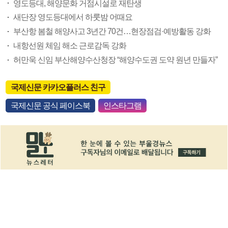
영도등대, 해양문화 거점시설로 재탄생
새단장 영도등대에서 하룻밤 어때요
부산항 봄철 해양사고 3년간 70건…현장점검·예방활동 강화
내항선원 체임 해소 근로감독 강화
허만욱 신임 부산해양수산청장 “해양수도권 도약 원년 만들자”
국제신문 카카오플러스 친구
국제신문 공식 페이스북
인스타그램