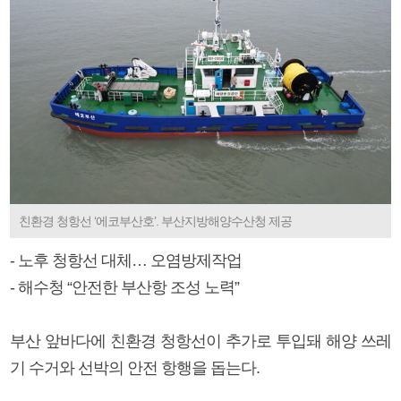
친환경 청항선 ‘에코부산호’. 부산지방해양수산청 제공
- 노후 청항선 대체… 오염방제작업
- 해수청 “안전한 부산항 조성 노력”
부산 앞바다에 친환경 청항선이 추가로 투입돼 해양 쓰레
기 수거와 선박의 안전 항행을 돕는다.