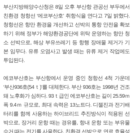
부산지방해양수산청은 8일 오후 부산항 관공선 부두에서
친환경 청항선 ‘에코부산호’ 취항식을 연다고 7일 밝혔다.
청항선은 항만 환경을 개선하고 선박의 통항 안전을 확보
하기 위해 정부가 해양환경공단에 위탁 운영하는 항만 청
소 선박으로, 해상 부유쓰레기 등 항행 장애물 제거가 기
본 임무다. 유류 오염사고 발생 때는 유류 제거 작업에도
투입된다.
에코부산호는 부산항에서 운영 중인 청항선 4척 가운데
‘부산936호(54ｔ)’를 대체한다. 부산 936호는 1998년 건조
돼 노후화가 심하다. 93ｔ급인 에코부산호는 길이 25.59ｍ
폭 9.4ｍ 규모로, 최대 속력은 13노트다. 디젤진과 전기배
터리를 함께 사용하는 하이브리드 추진방식이 적용된 선
박으로, 장거리 운항 때는 경유를, 항내 운항 또는 부유물
수거 때는 전기를 사용한다. 친환경 선박으로 연료 효율성