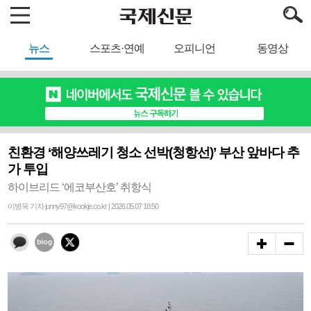
뉴스
스포츠·연예
오피니언
동영상
친환경 ‘해양쓰레기 청소 선박(청항선)’ 부산 앞바다 추
가 투입
하이브리드 ‘에코부산호’ 취항식
이병욱 기자 junny97@kookje.co.kr | 2026.05.07 18:50