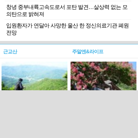
창녕 중부내륙고속도로서 포탄 발견…살상력 없는 모
의탄으로 밝혀져
입원환자가 연달아 사망한 울산 한 정신의료기관 폐원
전망
근교산
주말엔&라이프
근교산&그너머…상주·문경
폭염보다 더 뜨거워라…100
청화산~시루봉
일을 붉게 불태울 ‘선비정신’
피었네