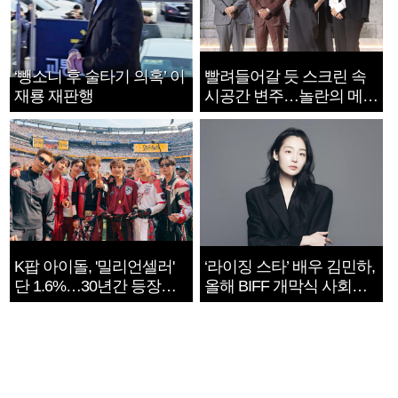
‘뺑소니 후 술타기 의혹’ 이
빨려들어갈 듯 스크린 속
재룡 재판행
시공간 변주…놀란의 메시
지는 ‘전쟁 속죄’
K팝 아이돌, '밀리언셀러'
‘라이징 스타’ 배우 김민하,
단 1.6%…30년간 등장
올해 BIFF 개막식 사회자
1182개팀 전수조사
확정