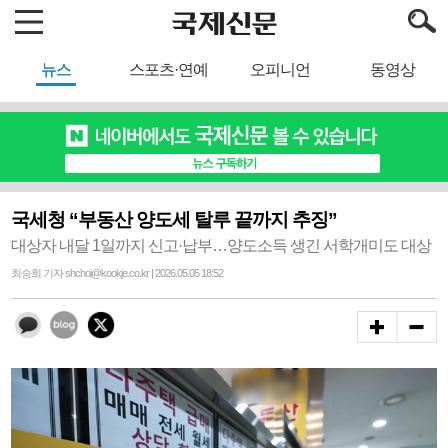
뉴스
스포츠·연예
오피니언
동영상
국세청 “부동산 양도세 탈루 끝까지 추징”
대상자 내달 1일까지 신고·납부…양도소득 생긴 서학개미도 대상
최승희 기자 shchoi@kookje.co.kr | 2026.05.05 18:52