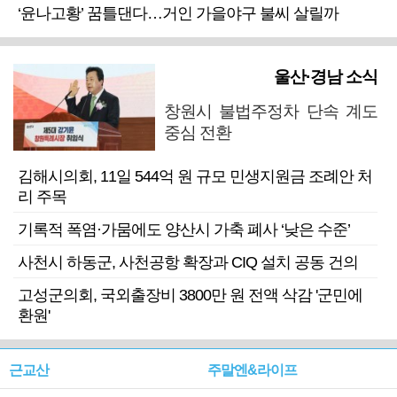
‘윤나고황’ 꿈틀댄다…거인 가을야구 불씨 살릴까
울산·경남 소식
창원시 불법주정차 단속 계도
중심 전환
김해시의회, 11일 544억 원 규모 민생지원금 조례안 처
리 주목
기록적 폭염·가뭄에도 양산시 가축 폐사 ‘낮은 수준’
사천시 하동군, 사천공항 확장과 CIQ 설치 공동 건의
고성군의회, 국외출장비 3800만 원 전액 삭감 '군민에
환원'
근교산
주말엔&라이프