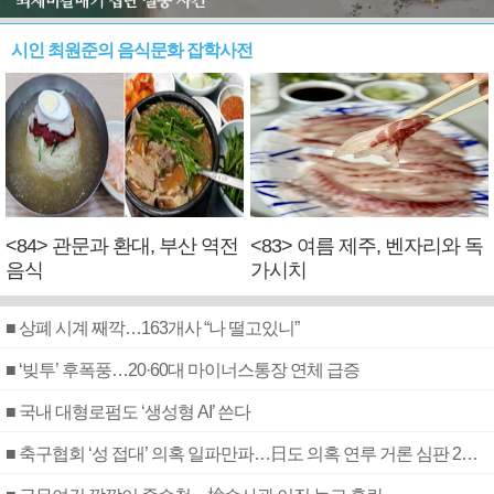
시인 최원준의 음식문화 잡학사전
<84> 관문과 환대, 부산 역전
<83> 여름 제주, 벤자리와 독
음식
가시치
■ 상폐 시계 째깍…163개사 “나 떨고있니”
■ ‘빚투’ 후폭풍…20·60대 마이너스통장 연체 급증
■ 국내 대형로펌도 ‘생성형 AI’ 쓴다
■ 축구협회 ‘성 접대’ 의혹 일파만파…日도 의혹 연루 거론 심판 2명 조사