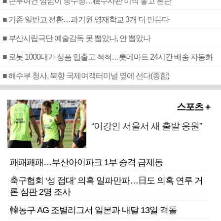
■ 근무여건 깜깜이 중수청…檢수사관 이직 놓고 혼란
■ 기존 일반고 전환…과기원 영재학교 3개 더 만든다
■ 부산시립극단 예술감독 못 뽑았나, 안 뽑았나
■ 로봇 1000대가 상품 입출고 척척…롯데마트 24시간 배송 자동화
■ 해수부 청사, 북항 국제여객터미널 옆에 선다(종합)
스포츠 +
“이강인 서울서 새 출발 응원”
패패패패…부산아이파크 1부 승격 급제동
축구협회 ‘성 접대’ 의혹 일파만파…日도 의혹 연루 거
론 심판 2명 조사
韓농구 AG 조별리그서 일본과 내달 13일 격돌