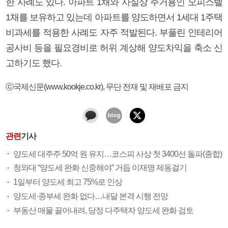
한 사례도 있다. 아파트 1채와 사실상 주거용인 오피스텔
1채를 보유하고 있는데 아파트를 양도하면서 1세대 1주택
비과세를 적용한 사례도 자주 적발된다. 부풀린 인테리어
공사비 등을 필요경비로 허위 계상해 양도차익을 축소 신
고하기도 했다.
ⓒ국제신문(www.kookje.co.kr), 무단 전재 및 재배포 금지
관련
기사
양도세 대주주 50억 원 유지…코스피 사상 첫 3400선 돌파(종합)
청와대 “양도세 완화 신중해야” 거듭 이재명 제동걸기
1일부터 양도세 최고 75%로 인상
양도세·종부세 완화 없다…내달 본격 시행 전망
부동산 매물 끌어내려, 당정 다주택자 양도세 완화 검토