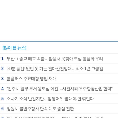
[많이 본 뉴스]
1
부산 초중교 폐교 속출…활용처 못찾아 도심 흉물화 우려
2
‘30분 등산’ 없인 못 가는 천마산전망대…최소 1년 고생길
3
홈플러스 주요매장 영업 재개
4
“진주시 일부 부서 원도심 이전…사천시와 우주항공산업 협력”
5
소나기 소식 반갑지만…찜통더위·열대야 안 꺾인다
6
창원시 불법주정차 단속 계도 중심 전환