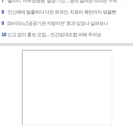
7
엘시티 ‘사무장병원’ 일당 기소…명의 빌려준 의사는 구속
8
인신매매 탈출하다 다친 외국인, 치료비 폭탄까지 맞을뻔
9
[와이라노]‘공공기관 지방이전’ 효과 있었나 살펴보니
10
신고 없이 홍보·모집…민간임대조합 피해 주의보