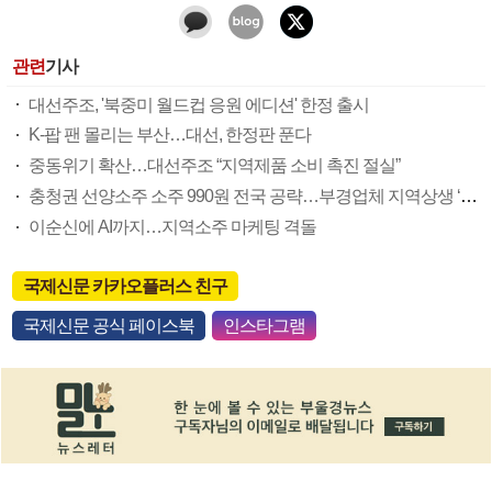
관련
기사
대선주조, '북중미 월드컵 응원 에디션' 한정 출시
K-팝 팬 몰리는 부산…대선, 한정판 푼다
중동위기 확산…대선주조 “지역제품 소비 촉진 절실”
충청권 선양소주 소주 990원 전국 공략…부경업체 지역상생 ‘몸부림’
이순신에 AI까지…지역소주 마케팅 격돌
국제신문 카카오플러스 친구
국제신문 공식 페이스북
인스타그램