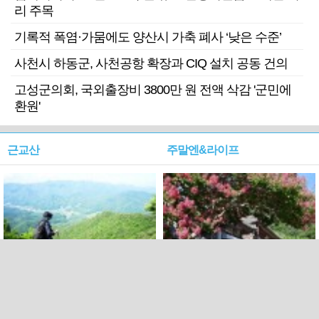
리 주목
기록적 폭염·가뭄에도 양산시 가축 폐사 ‘낮은 수준’
사천시 하동군, 사천공항 확장과 CIQ 설치 공동 건의
고성군의회, 국외출장비 3800만 원 전액 삭감 '군민에
환원'
근교산
주말엔&라이프
근교산&그너머…상주·문경
폭염보다 더 뜨거워라…100
청화산~시루봉
일을 붉게 불태울 ‘선비정신’
피었네