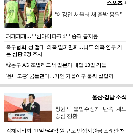
스포츠 +
“이강인 서울서 새 출발 응원”
패패패패…부산아이파크 1부 승격 급제동
축구협회 ‘성 접대’ 의혹 일파만파…日도 의혹 연루 거
론 심판 2명 조사
韓농구 AG 조별리그서 일본과 내달 13일 격돌
‘윤나고황’ 꿈틀댄다…거인 가을야구 불씨 살릴까
울산·경남 소식
창원시 불법주정차 단속 계도
중심 전환
김해시의회, 11일 544억 원 규모 민생지원금 조례안 처