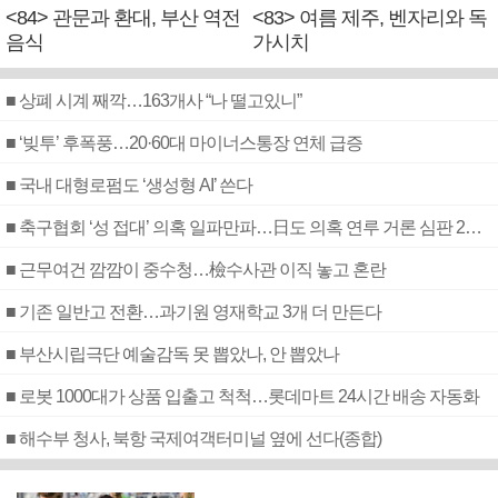
<84> 관문과 환대, 부산 역전
<83> 여름 제주, 벤자리와 독
음식
가시치
■ 상폐 시계 째깍…163개사 “나 떨고있니”
■ ‘빚투’ 후폭풍…20·60대 마이너스통장 연체 급증
■ 국내 대형로펌도 ‘생성형 AI’ 쓴다
■ 축구협회 ‘성 접대’ 의혹 일파만파…日도 의혹 연루 거론 심판 2명 조사
■ 근무여건 깜깜이 중수청…檢수사관 이직 놓고 혼란
■ 기존 일반고 전환…과기원 영재학교 3개 더 만든다
■ 부산시립극단 예술감독 못 뽑았나, 안 뽑았나
■ 로봇 1000대가 상품 입출고 척척…롯데마트 24시간 배송 자동화
■ 해수부 청사, 북항 국제여객터미널 옆에 선다(종합)