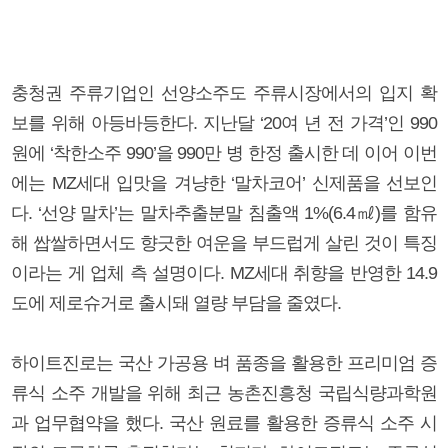
충청권 주류기업인 선양소주도 주류시장에서의 입지 확
보를 위해 아등바등한다. 지난달 ‘20여 년 전 가격’인 990
원에 ‘착한소주 990’을 990만 병 한정 출시한 데 이어 이번
에는 MZ세대 입맛을 겨냥한 ‘말차코어’ 신제품을 선보인
다. ‘선양 말차’는 말차추출분말 침출액 1%(6.4㎖)를 함유
해 쌉쌀하면서도 향긋한 여운을 부드럽게 살린 것이 특징
이라는 게 업체 측 설명이다. MZ세대 취향을 반영한 14.9
도에 제로슈거로 출시돼 열량 부담을 줄였다.
하이트진로는 국산 가공용 벼 품종을 활용한 프리미엄 증
류식 소주 개발을 위해 최근 농촌진흥청 국립식량과학원
과 업무협약을 했다. 국산 원료를 활용한 증류식 소주 시