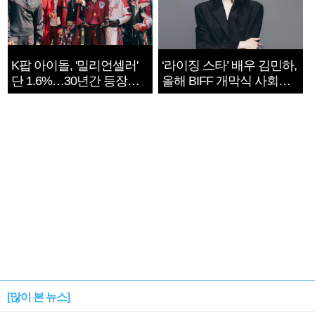
K팝 아이돌, '밀리언셀러'
‘라이징 스타’ 배우 김민하,
단 1.6%…30년간 등장
올해 BIFF 개막식 사회자
1182개팀 전수조사
확정
[많이 본 뉴스]