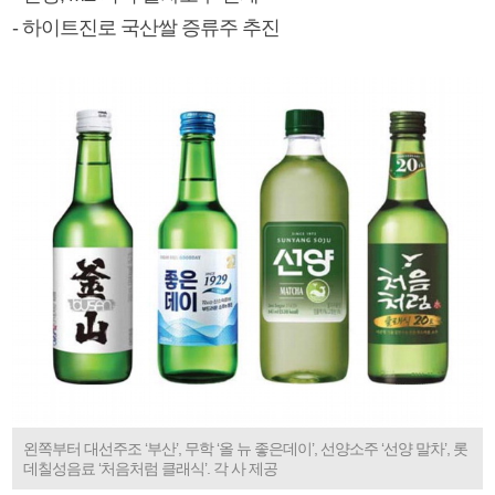
- 하이트진로 국산쌀 증류주 추진
왼쪽부터 대선주조 ‘부산’, 무학 ‘올 뉴 좋은데이’, 선양소주 ‘선양 말차’, 롯
데칠성음료 ‘처음처럼 클래식’. 각 사 제공