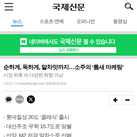
뉴스
스포츠·연예
오피니언
동영상
순하게, 독하게, 말차맛까지…소주의 ‘틈새 마케팅’
시장 위축 속 다양한 취향 겨냥
이유진 기자 eeuu@kookje.co.kr | 2026.05.03 19:11
- 롯데칠성 20도 ‘클래식’ 출시
- 대선주조·무학 15.7도로 맞불
- 선양, MZ 저격 말차소주 선봬