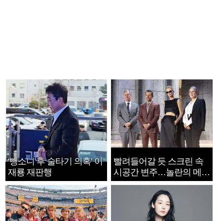
‘뺑소니 후 술타기 의혹’ 이
빨려들어갈 듯 스크린 속
재룡 재판행
시공간 변주…놀란의 메시
지는 ‘전쟁 속죄’