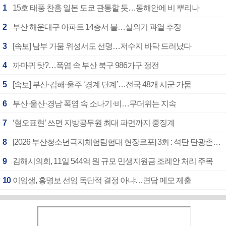
1
15호 태풍 찬홈 일본 도쿄 관통할 듯…동해안에 비 뿌리나
2
부산 해운대구 아파트 14층서 불…실외기 과열 추정
3
[속보] 남부 가뭄 위성서도 선명…저수지 바닥 드러났다
4
까마귀 탓?…폭염 속 부산 북구 986가구 정전
5
[속보] 부산·김해·울주 ‘경계 단계’…전국 48개 시군 가뭄
6
부산·울산·경남 폭염 속 소나기·비…무더위는 지속
7
‘혐오표현’ 쓰면 지방공무원 최대 파면까지 중징계
8
[2026 부산청소년극지체험탐험대 현장르포] 3회 : 석탄 탄광촌에서 북극 연구의 중심지로
9
김해시의회, 11일 544억 원 규모 민생지원금 조례안 처리 주목
10
이임생, 홍명보 선임 독단적 결정 아냐…면담 메모 제출