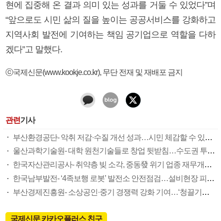
현에 집중해 온 결과 의미 있는 성과를 거둘 수 있었다”며
“앞으로도 시민 삶의 질을 높이는 공공서비스를 강화하고
지역사회 발전에 기여하는 책임 공기업으로 역할을 다하
겠다”고 말했다.
ⓒ국제신문(www.kookje.co.kr), 무단 전재 및 재배포 금지
관련
기사
부산환경공단- 악취 저감·수질 개선 성과…시민 체감할 수 있는 도시환경 가꿔
울산과학기술원- 대학 원천기술들로 창업 뒷받침…수도권 투자 네트워크 연결도
한국자산관리공사- 취약층 빚 소각, 중동發 위기 업종 재무개선…포용·생산금융 강화
한국남부발전- ‘4족보행 로봇’ 발전소 안전점검…설비현장 피지컬 AI 전환 가속
부산경제진흥원- 소상공인·중기 경쟁력 강화 기여…‘청끌기업’ 발굴 일자리 매칭도
국제신문 카카오플러스 친구