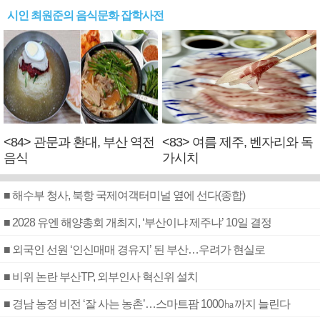
시인 최원준의 음식문화 잡학사전
<84> 관문과 환대, 부산 역전
<83> 여름 제주, 벤자리와 독
음식
가시치
■ 해수부 청사, 북항 국제여객터미널 옆에 선다(종합)
■ 2028 유엔 해양총회 개최지, ‘부산이냐 제주냐’ 10일 결정
■ 외국인 선원 ‘인신매매 경유지’ 된 부산…우려가 현실로
■ 비위 논란 부산TP, 외부인사 혁신위 설치
■ 경남 농정 비전 ‘잘 사는 농촌’…스마트팜 1000㏊까지 늘린다