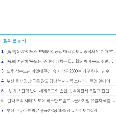
[많이 본 뉴스]
1
[속보]“SK하이닉스, 中패키징공장 매각 검토…중국서 인수 거론”
2
[속보] 여전히 ‘독도는 우리땅’ 외치는 日…韓선박이 독도 주변 해양조사 활동하자 반발
3
노후 상수도관 파열에 폭염 속 사상구 2300여 가구 6시간 단수
4
부산 울산 경남 구름 많고 경남 북서내륙 소나기…폭염·열대야 계속
5
[속보]‘尹 탄핵 반대’ 세계로교회 손현보, 백악관서 트럼프 접견
6
‘탄약 부족 사태’ 보도에 격노한 트럼프…군사기밀 유출자 색출 지시
7
부산 주유소 휘발유 평균가 ℓ당 1849원… 전주보다 3원 ↓