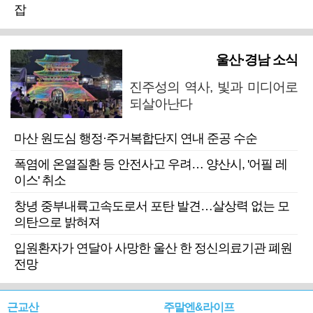
잡
울산·경남 소식
진주성의 역사, 빛과 미디어로
되살아난다
마산 원도심 행정·주거복합단지 연내 준공 수순
폭염에 온열질환 등 안전사고 우려… 양산시, '어필 레
이스' 취소
창녕 중부내륙고속도로서 포탄 발견…살상력 없는 모
의탄으로 밝혀져
입원환자가 연달아 사망한 울산 한 정신의료기관 폐원
전망
근교산
주말엔&라이프