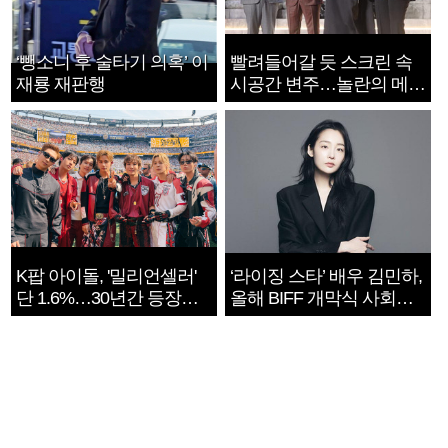
‘뺑소니 후 술타기 의혹’ 이
빨려들어갈 듯 스크린 속
재룡 재판행
시공간 변주…놀란의 메시
지는 ‘전쟁 속죄’
K팝 아이돌, '밀리언셀러'
‘라이징 스타’ 배우 김민하,
단 1.6%…30년간 등장
올해 BIFF 개막식 사회자
1182개팀 전수조사
확정