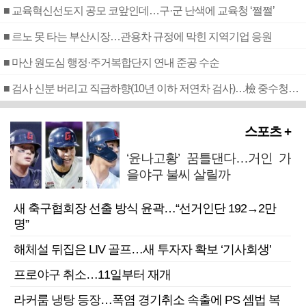
■ 교육혁신선도지 공모 코앞인데…구·군 난색에 교육청 ‘쩔쩔’
■ 르노 못 타는 부산시장…관용차 규정에 막힌 지역기업 응원
■ 마산 원도심 행정·주거복합단지 연내 준공 수순
■ 검사 신분 버리고 직급하향(10년 이하 저연차 검사)…檢 중수청행 기피
스포츠 +
‘윤나고황’ 꿈틀댄다…거인 가
을야구 불씨 살릴까
새 축구협회장 선출 방식 윤곽…“선거인단 192→2만
명”
해체설 뒤집은 LIV 골프…새 투자자 확보 ‘기사회생’
프로야구 취소…11일부터 재개
라커룸 냉탕 등장…폭염 경기취소 속출에 PS 셈법 복