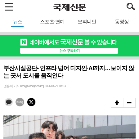
뉴스
스포츠·연예
오피니언
동영상
부산시설공단- 인프라 넘어 디자인·AI까지…보이지 않
는 곳서 도시를 움직인다
권용휘 기자 real@kookje.co.kr | 2026.04.27 18:53