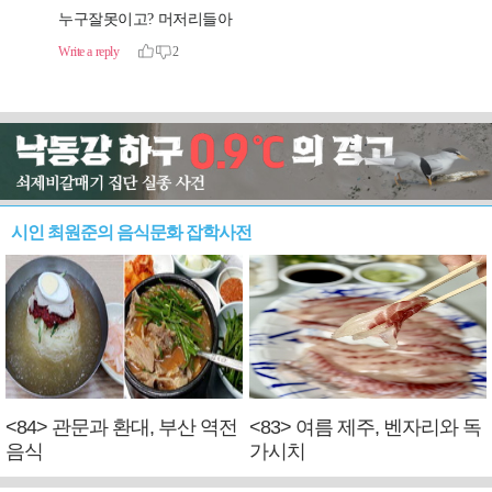
시인 최원준의 음식문화 잡학사전
<84> 관문과 환대, 부산 역전
<83> 여름 제주, 벤자리와 독
음식
가시치