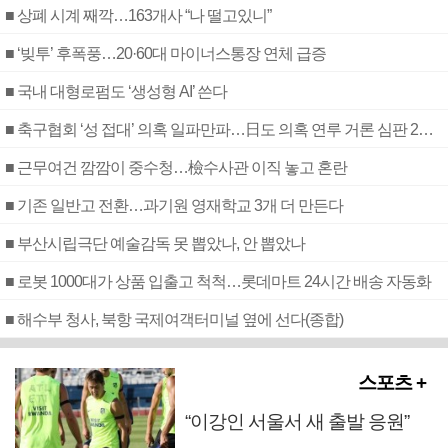
■ 상폐 시계 째깍…163개사 “나 떨고있니”
■ ‘빚투’ 후폭풍…20·60대 마이너스통장 연체 급증
■ 국내 대형로펌도 ‘생성형 AI’ 쓴다
■ 축구협회 ‘성 접대’ 의혹 일파만파…日도 의혹 연루 거론 심판 2명 조사
■ 근무여건 깜깜이 중수청…檢수사관 이직 놓고 혼란
■ 기존 일반고 전환…과기원 영재학교 3개 더 만든다
■ 부산시립극단 예술감독 못 뽑았나, 안 뽑았나
■ 로봇 1000대가 상품 입출고 척척…롯데마트 24시간 배송 자동화
■ 해수부 청사, 북항 국제여객터미널 옆에 선다(종합)
스포츠 +
“이강인 서울서 새 출발 응원”