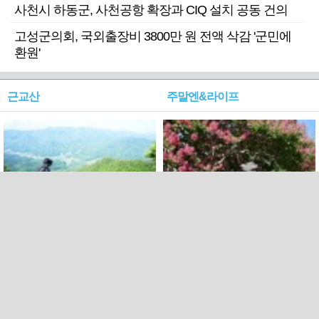
사천시 하동군, 사천공항 확장과 CIQ 설치 공동 건의
고성군의회, 국외출장비 3800만 원 전액 삭감 '군민에
환원'
근교산
주말엔&라이프
근교산&그너머…상주·문경
폭염보다 더 뜨거워라…100
청화산~시루봉
일을 붉게 불태울 ‘선비정신’
피었네
PC버전
엑스
페이스북
Copyright ⓒ 2015 All rights reserved by 국제신문