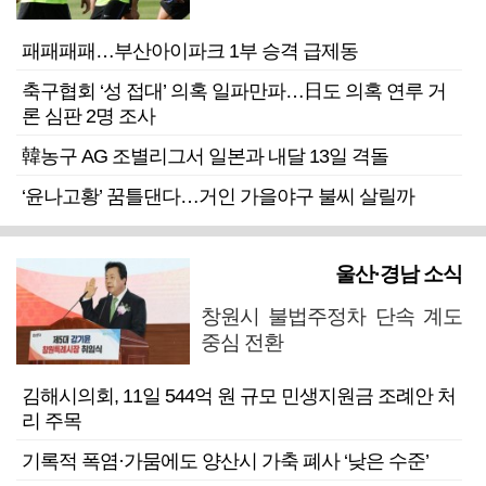
패패패패…부산아이파크 1부 승격 급제동
축구협회 ‘성 접대’ 의혹 일파만파…日도 의혹 연루 거
론 심판 2명 조사
韓농구 AG 조별리그서 일본과 내달 13일 격돌
‘윤나고황’ 꿈틀댄다…거인 가을야구 불씨 살릴까
울산·경남 소식
창원시 불법주정차 단속 계도
중심 전환
김해시의회, 11일 544억 원 규모 민생지원금 조례안 처
리 주목
기록적 폭염·가뭄에도 양산시 가축 폐사 ‘낮은 수준’