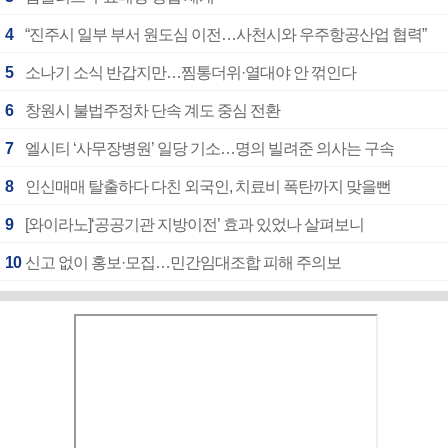
4
“진주시 일부 부서 원도심 이전…사천시와 우주항공산업 협력”
5
소나기 소식 반갑지만…찜통더위·열대야 안 꺾인다
6
창원시 불법주정차 단속 계도 중심 전환
7
엘시티 ‘사무장병원’ 일당 기소…명의 빌려준 의사는 구속
8
인신매매 탈출하다 다친 외국인, 치료비 폭탄까지 맞을뻔
9
[와이라노]‘공공기관 지방이전’ 효과 있었나 살펴보니
10
신고 없이 홍보·모집…민간임대조합 피해 주의보