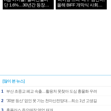
단 1.6%…30년간 등장
올해 BIFF 개막식 사회자
1182개팀 전수조사
확정
[많이 본 뉴스]
1
부산 초중교 폐교 속출…활용처 못찾아 도심 흉물화 우려
2
‘30분 등산’ 없인 못 가는 천마산전망대…최소 1년 고생길
3
홈플러스 주요매장 영업 재개