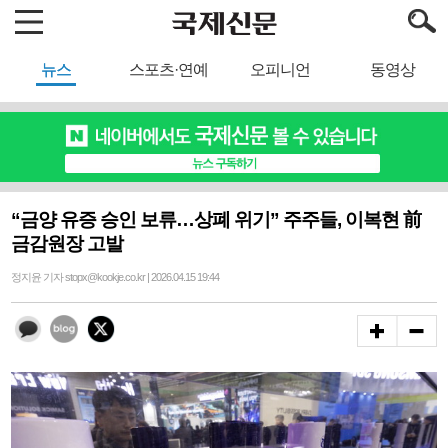
뉴스
스포츠·연예
오피니언
동영상
“금양 유증 승인 보류…상폐 위기” 주주들, 이복현 前
금감원장 고발
정지윤 기자 stopx@kookje.co.kr | 2026.04.15 19:44