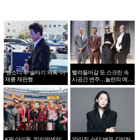
‘뺑소니 후 술타기 의혹’ 이
빨려들어갈 듯 스크린 속
재룡 재판행
시공간 변주…놀란의 메시
지는 ‘전쟁 속죄’
K팝 아이돌, '밀리언셀러'
‘라이징 스타’ 배우 김민하,