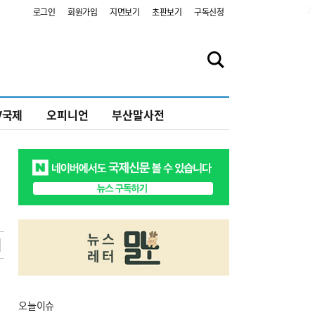
2
로그인
회원가입
지면보기
초판보기
구독신청
V국제
오피니언
부산말사전
오늘
이슈