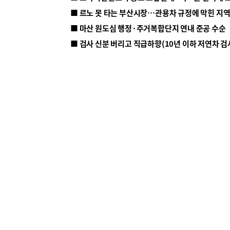
■ 르노 못 타는 부산시장…관용차 규정에 막힌 지
■ 마산 원도심 행정·주거복합단지 연내 준공 수순