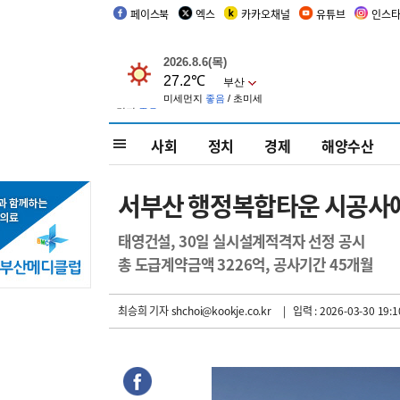
페이스북
엑스
카카오채널
유튜브
인스
사회
정치
경제
해양수산
서부산 행정복합타운 시공사
태영건설, 30일 실시설계적격자 선정 공시
총 도급계약금액 3226억, 공사기간 45개월
최승희 기자
shchoi@kookje.co.kr
| 입력 : 2026-03-30 19:1