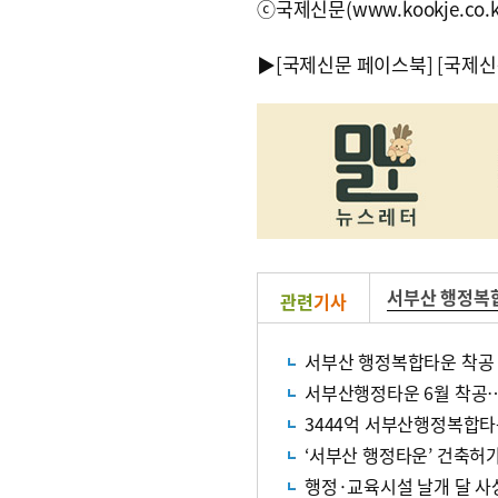
ⓒ국제신문(www.kookje.co.
▶
[국제신문 페이스북]
[국제신
서부산 행정복
관련
기사
서부산 행정복합타운 착공
서부산행정타운 6월 착공…
3444억 서부산행정복합타
‘서부산 행정타운’ 건축허
행정·교육시설 날개 달 