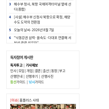
3
해수부 청사, 북항 국제여객터미널 옆에 선
다(종합)
4
[사설] 해수부 신청사 북항으로 확정, 해양
수도 도약의 전환점
5
오늘의 날씨- 2026년 8월 7일
6
“낙동강권 삼락·을숙도·다대포 연결해 서
부산 관광 키우자”
7
부울경 주말부터 비소식…‘극한 폭염’ 한풀
꺾일 듯
독자참여 게시판
8
피란마을 67년 역사인데…전교생 24명 아
독자투고
|
기사제보
미초 통폐합 기로
인사
|
모임
|
개업
|
결혼
|
출산
|
동정
|
부고
9
산행안내
외국인 선원 ‘인신매매 경유지’ 된 부산…
|
산행후기
|
산행사진
우려가 현실로
등산
가이드
|
낚시
가이드
10
교육혁신선도지 공모 코앞인데…구·군 난
색에 교육청 ‘쩔쩔’
[이슈]
홈플러스 사태