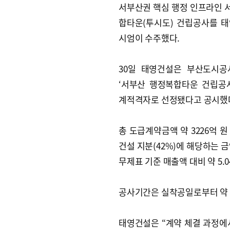
서부산권 핵심 행정 인프라인
합타운(투시도) 건립공사를 
시엄이 수주했다.
30일 태영건설은 부산도시공
‘서부산 행정복합타운 건립공
계적격자로 선정됐다고 공시했
총 도급계약금액 약 3226억 원
건설 지분(42%)에 해당하는 금액
무제표 기준 매출액 대비 약 5.0
공사기간은 실착공일로부터 약 
태영건설은 “계약 체결 과정에서