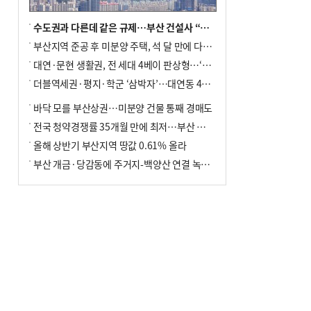
수도권과 다른데 같은 규제…부산 건설사 “쓰러지기 직전”
부산지역 준공 후 미분양 주택, 석 달 만에 다시 3000가구 넘어서
대연·문현 생활권, 전 세대 4베이 판상형…‘더샵 트리센트’ 내달 분양
더블역세권·평지·학군 ‘삼박자’…대연동 42층 브랜드 단지
바닥 모를 부산상권…미분양 건물 통째 경매도
전국 청약경쟁률 35개월 만에 최저…부산 미분양 ‘적체’ 심화
올해 상반기 부산지역 땅값 0.61% 올라
부산 개금·당감동에 주거지-백양산 연결 녹지 조성