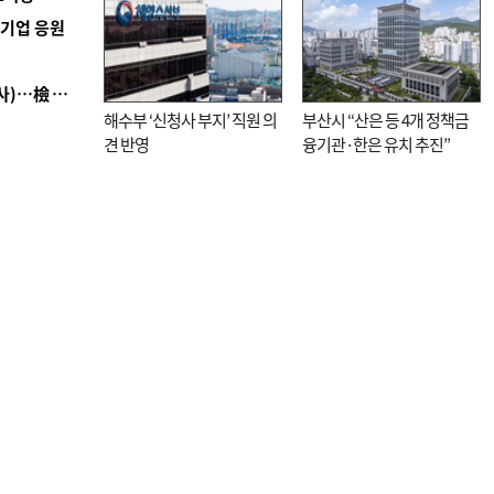
역기업 응원
■ 검사 신분 버리고 직급하향(10년 이하 저연차 검사)…檢 중수청행 기피
해수부 ‘신청사 부지’ 직원 의
부산시 “산은 등 4개 정책금
견 반영
융기관·한은 유치 추진”