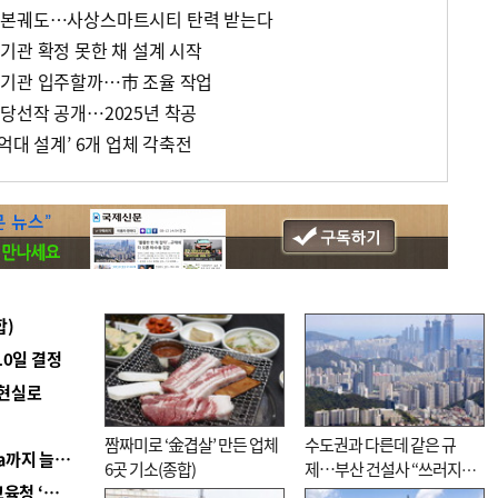
 본궤도…사상스마트시티 탄력 받는다
기관 확정 못한 채 설계 시작
 기관 입주할까…市 조율 작업
당선작 공개…2025년 착공
억대 설계’ 6개 업체 각축전
합)
10일 결정
 현실로
짬짜미로 ‘金겹살’ 만든 업체
수도권과 다른데 같은 규
■ 경남 농정 비전 ‘잘 사는 농촌’…스마트팜 1000㏊까지 늘린다
6곳 기소(종합)
제…부산 건설사 “쓰러지기
■ 교육혁신선도지 공모 코앞인데…구·군 난색에 교육청 ‘쩔쩔’
직전”