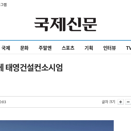
타그램
국제
문화
주말엔
스포츠
기획
인터뷰
T
에 태영건설컨소시엄
0:03
글자 크기