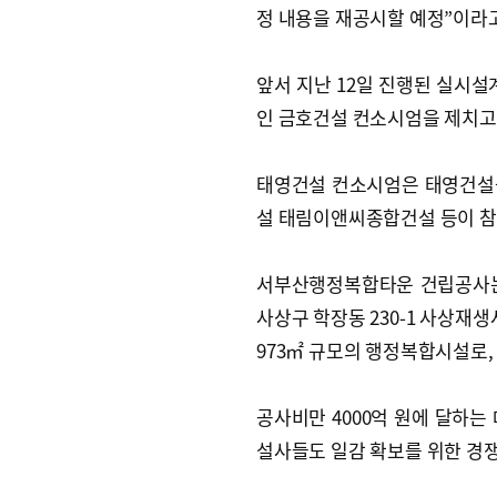
정 내용을 재공시할 예정”이라고
앞서 지난 12일 진행된 실시
인 금호건설 컨소시엄을 제치고
태영건설 컨소시엄은 태영건설
설 태림이앤씨종합건설 등이 참
서부산행정복합타운 건립공사는
사상구 학장동 230-1 사상재생
973㎡ 규모의 행정복합시설로, 
공사비만 4000억 원에 달하는
설사들도 일감 확보를 위한 경