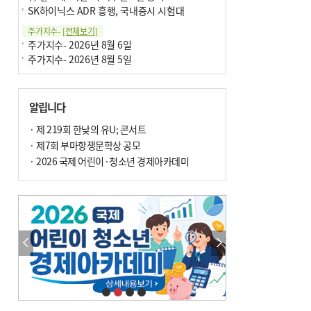
SK하이닉스 ADR 흥행, 국내증시 시험대
주가지수-
[전체보기]
주가지수- 2026년 8월 6일
주가지수- 2026년 8월 5일
알립니다
· 제 219회 한낮의 유U; 콘서트
· 제7회 부마항쟁문학상 공모
· 2026 국제 어린이·청소년 경제아카데미