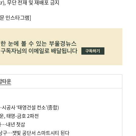
kr), 무단 전재 및 재배포 금지
문 인스타그램]
합타운
시공사 ‘태영건설 컨소’(종합)
운, 태영-금호 2파전
가…내년 첫삽
사상구…잿빛 공단서 스마트시티 된다