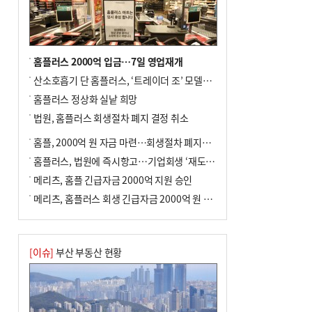
홈플러스 2000억 입금…7일 영업재개
산소호흡기 단 홈플러스, ‘트레이더 조’ 모델로 살아날까
홈플러스 정상화 실낱 희망
법원, 홈플러스 회생절차 폐지 결정 취소
홈플, 2000억 원 자금 마련…회생절차 폐지에 즉시항고(종합)
홈플러스, 법원에 즉시항고…기업회생 ‘재도전’
메리츠, 홈플 긴급자금 2000억 지원 승인
메리츠, 홈플러스 회생 긴급자금 2000억 원 지원 승인
[이슈]
부산 부동산 현황