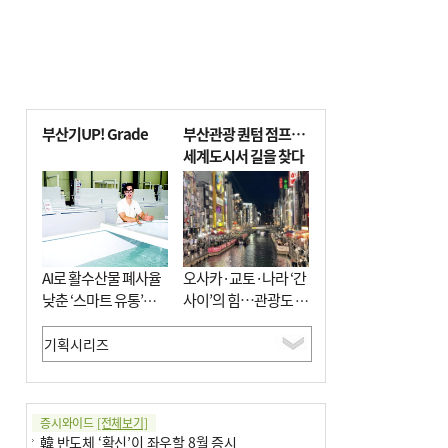
부산기UP! Grade
부산관광 퀀텀 점프…
세계도시서 길을 찾다
AI로 활수산물 폐사율
오사카·교토·나라 ‘간
낮춘 ‘스마트 유통’…
사이’의 힘…관광도 뭉
사막·산악지대 수출
쳐야 흥한다
도전
증시와이드
[전체보기]
韓 반도체 ‘확신’이 좌우할 8월 증시