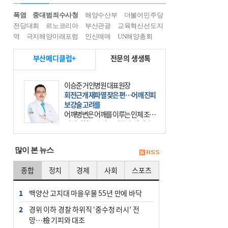
폭염
중대범죄수사청
해양수산부
더불어민주당
전당대회
르노코리아
부산관광
교육혁신선도지
역
극지해양미래포럼
인신매매
UN해양총회
부산메디클럽+
전문의 생생톡
이승준 거인병원 대표원장
회전근개 재파열 잦은 편…어깨 진피
보강술 고려를
어깨병변은 어깨를 이루는 인체 조직
에 발생하는 손상을 말한다. 여기에
는 오십견과 회전근개 증후군, 어깨
의 석회성 힘줄염 등이 있다. 국민건
많이 본 뉴스
강보험에 의하면 어깨병변
종합
정치
경제
사회
스포츠
1
백양산 고지대 마을우물 55년 만에 바닥
2
경위 이하 경찰 하위직 ‘중수청 러시’ 전
망…檢 기피와 대조