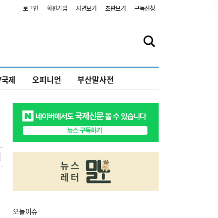
2
로그인
회원가입
지면보기
초판보기
구독신청
V국제
오피니언
부산말사전
오늘
이슈