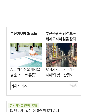
부산기UP! Grade
부산관광 퀀텀 점프…
세계도시서 길을 찾다
AI로 활수산물 폐사율
오사카·교토·나라 ‘간
낮춘 ‘스마트 유통’…
사이’의 힘…관광도 뭉
사막·산악지대 수출
쳐야 흥한다
도전
증시와이드
[전체보기]
韓 반도체 ‘확신’이 좌우할 8월 증시