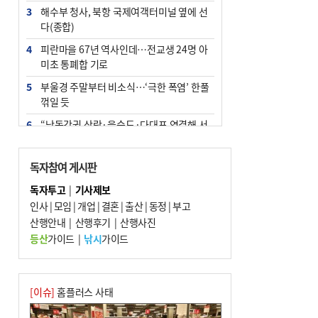
3
해수부 청사, 북항 국제여객터미널 옆에 선
다(종합)
4
피란마을 67년 역사인데…전교생 24명 아
미초 통폐합 기로
5
부울경 주말부터 비소식…‘극한 폭염’ 한풀
꺾일 듯
6
“낙동강권 삼락·을숙도·다대포 연결해 서
부산 관광 키우자”
7
오늘의 날씨- 2026년 8월 7일
독자참여 게시판
8
외국인 선원 ‘인신매매 경유지’ 된 부산…
독자투고
|
기사제보
우려가 현실로
인사
|
모임
|
개업
|
결혼
|
출산
|
동정
|
부고
9
산행안내
[사설] 해수부 신청사 북항으로 확정, 해양
|
산행후기
|
산행사진
수도 도약의 전환점
등산
가이드
|
낚시
가이드
10
르노 못 타는 부산시장…관용차 규정에 막
힌 지역기업 응원
[이슈]
홈플러스 사태