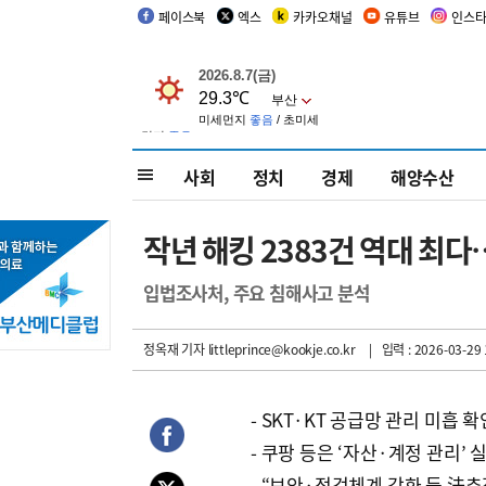
페이스북
엑스
카카오채널
유튜브
인스
사회
정치
경제
해양수산
작년 해킹 2383건 역대 최
입법조사처, 주요 침해사고 분석
정옥재 기자
littleprince@kookje.co.kr
| 입력 : 2026-03-29 
- SKT·KT 공급망 관리 미흡 확
- 쿠팡 등은 ‘자산·계정 관리’ 
- “보안·점검체계 강화 등 法추