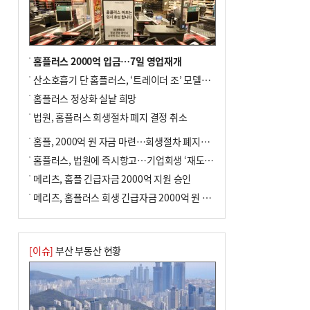
홈플러스 2000억 입금…7일 영업재개
산소호흡기 단 홈플러스, ‘트레이더 조’ 모델로 살아날까
홈플러스 정상화 실낱 희망
법원, 홈플러스 회생절차 폐지 결정 취소
홈플, 2000억 원 자금 마련…회생절차 폐지에 즉시항고(종합)
홈플러스, 법원에 즉시항고…기업회생 ‘재도전’
메리츠, 홈플 긴급자금 2000억 지원 승인
메리츠, 홈플러스 회생 긴급자금 2000억 원 지원 승인
[이슈]
부산 부동산 현황