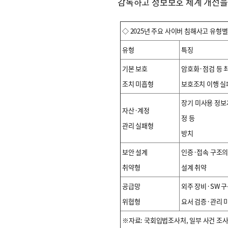
감독하고 정보보호 체계 개선을
◇ 2025년 주요 사이버 침해사고 유형별
유형
특징
기본 보호
암호화·점검 등 
조치 미흡형
보호조치 이행 실
장기 미사용 정보
자산·계정
정 등
관리 실패형
방치
보안 설계
인증·접속 구조
취약형
설계 취약
공급망
외주 장비·SW 
위협형
요서 검증·관리 
※자료: 국회입법조사처, 일부 사건 조사