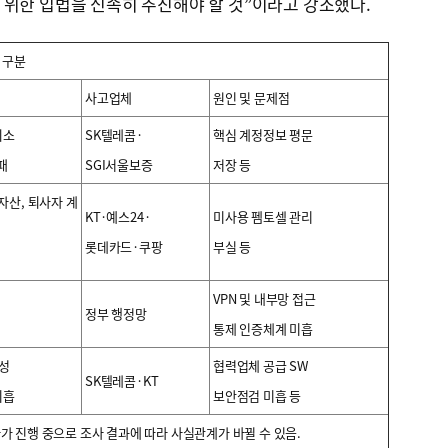
 위한 입법을 신속히 추진해야 할 것”이라고 강조했다.
 구분
사고업체
원인 및 문제점
최소
SK텔레콤·
핵심 계정정보 평문
패
SGI서울보증
저장 등
자산, 퇴사자 계
KT·예스24·
미사용 펨토셀 관리
롯데카드·쿠팡
부실 등
의
VPN 및 내부망 접근
정부 행정망
통제 인증체계 미흡
구성
협력업체 공급 SW
SK텔레콤·KT
미흡
보안점검 미흡 등
가 진행 중으로 조사 결과에 따라 사실관계가 바뀔 수 있음.