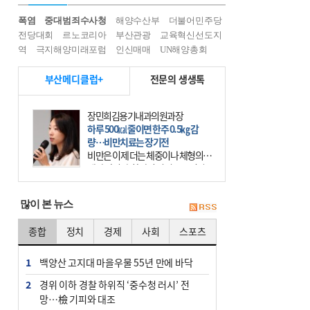
폭염
중대범죄수사청
해양수산부
더불어민주당
전당대회
르노코리아
부산관광
교육혁신선도지
역
극지해양미래포럼
인신매매
UN해양총회
부산메디클럽+
전문의 생생톡
장민희김용기내과의원과장
하루 500㎉ 줄이면 한주 0.5㎏ 감
량…비만치료는 장기전
비만은 이제 더는 체중이나 체형의 문
제가 아니다. 하나의 질병으로 인지
하고 치료와 관리를 해야 한다. 세계
보건기구(WHO)는 이미 1994년 비만
많이 본 뉴스
을 인류의 중요한
종합
정치
경제
사회
스포츠
1
백양산 고지대 마을우물 55년 만에 바닥
2
경위 이하 경찰 하위직 ‘중수청 러시’ 전
망…檢 기피와 대조