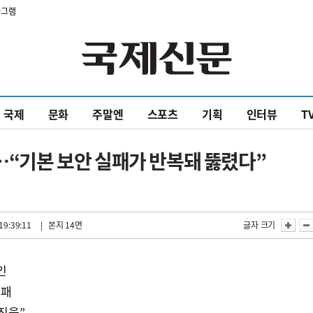
타그램
국제
문화
주말엔
스포츠
기획
인터뷰
T
다…“기본 보안 실패가 반복돼 뚫렸다”
19:39:11
| 본지 14면
글자 크기
인
실패
진을”