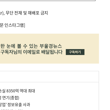
kr), 무단 전재 및 재배포 금지
문 인스타그램]
손실 8350억 역대 최대
정 연기(종합)
창업’ 정보유출 사과