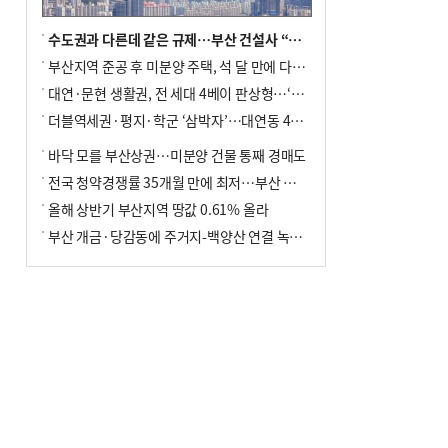
수도권과 다른데 같은 규제…부산 건설사 “쓰러지기 직전”
부산지역 준공 후 미분양 주택, 석 달 만에 다시 3000가구 넘어서
대연·문현 생활권, 전 세대 4베이 판상형…‘더샵 트리센트’ 내달 분양
더블역세권·평지·학군 ‘삼박자’…대연동 42층 브랜드 단지
바닥 모를 부산상권…미분양 건물 통째 경매도
전국 청약경쟁률 35개월 만에 최저…부산 미분양 ‘적체’ 심화
올해 상반기 부산지역 땅값 0.61% 올라
부산 개금·당감동에 주거지-백양산 연결 녹지 조성