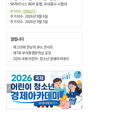
SK하이닉스 ADR 흥행, 국내증시 시험대
주가지수-
[전체보기]
주가지수- 2026년 8월 6일
주가지수- 2026년 8월 5일
알립니다
· 제 219회 한낮의 유U; 콘서트
· 제7회 부마항쟁문학상 공모
· 2026 국제 어린이·청소년 경제아카데미